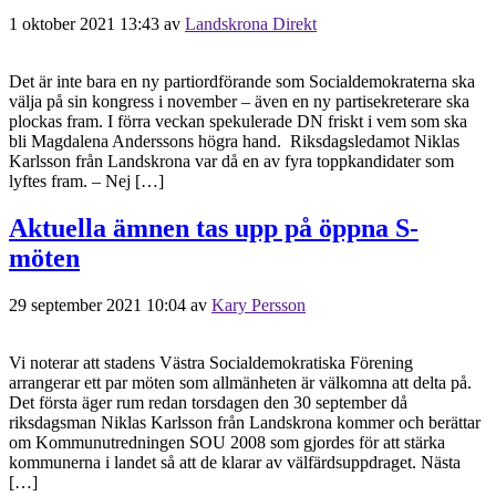
1 oktober 2021 13:43
av
Landskrona Direkt
Det är inte bara en ny partiordförande som Socialdemokraterna ska
välja på sin kongress i november – även en ny partisekreterare ska
plockas fram. I förra veckan spekulerade DN friskt i vem som ska
bli Magdalena Anderssons högra hand. Riksdagsledamot Niklas
Karlsson från Landskrona var då en av fyra toppkandidater som
lyftes fram. – Nej […]
Aktuella ämnen tas upp på öppna S-
möten
29 september 2021 10:04
av
Kary Persson
Vi noterar att stadens Västra Socialdemokratiska Förening
arrangerar ett par möten som allmänheten är välkomna att delta på.
Det första äger rum redan torsdagen den 30 september då
riksdagsman Niklas Karlsson från Landskrona kommer och berättar
om Kommunutredningen SOU 2008 som gjordes för att stärka
kommunerna i landet så att de klarar av välfärdsuppdraget. Nästa
[…]