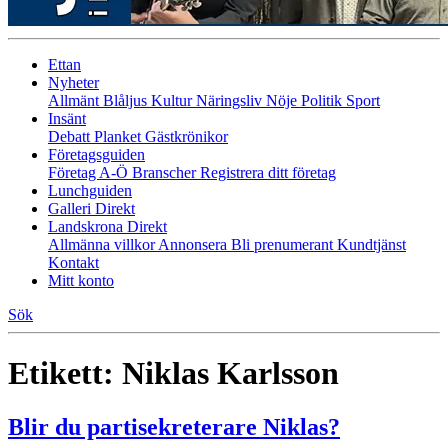
Ettan
Nyheter
Allmänt
Blåljus
Kultur
Näringsliv
Nöje
Politik
Sport
Insänt
Debatt
Planket
Gästkrönikor
Företagsguiden
Företag A-Ö
Branscher
Registrera ditt företag
Lunchguiden
Galleri Direkt
Landskrona Direkt
Allmänna villkor
Annonsera
Bli prenumerant
Kundtjänst
Kontakt
Mitt konto
Sök
Etikett:
Niklas Karlsson
Blir du partisekreterare Niklas?