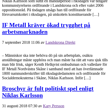
Niklas Karlsson som suttit en mandatperiod i riksdagen var tidigare
kommunstyrelsens ordförande i Landskrona och efter valet 2006
oppositionsråd. På tisdagen utsågs han till ordförande för
försvarsutskottet i riksdagen, på utskottets konstituerande […]
IF Metall kräver ökad trygghet på
arbetsmarknaden
7 september 2018 11:06
av
Landskrona Direkt
– Människor ska inte behöva dö på sin arbetsplats, osäkra
anställningar måste upphöra och man måste ha rätt att vara sjuk tills
man blir frisk, säger Kenth Hellqvist ombudsman och valledare för
IF Metall Nordvästra Skåne i samband med att han överlämnade
1800 namnunderskrifter till riksdagsledamoten och ordförande för
Socialdemokraterna i Skåne, Niklas Karlsson. Inför […]
Broschyr är fult politiskt spel enligt
Niklas Karlsson
31 augusti 2018 07:30
av
Kary Persson