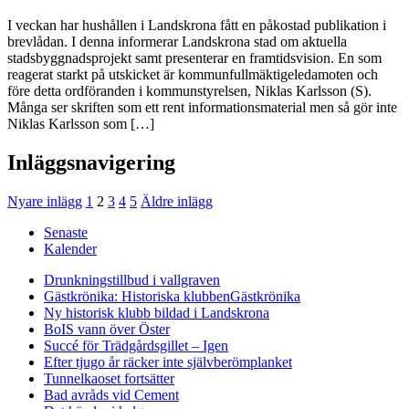
I veckan har hushållen i Landskrona fått en påkostad publikation i
brevlådan. I denna informerar Landskrona stad om aktuella
stadsbyggnadsprojekt samt presenterar en framtidsvision. En som
reagerat starkt på utskicket är kommunfullmäktigeledamoten och
före detta ordföranden i kommunstyrelsen, Niklas Karlsson (S).
Många ser skriften som ett rent informationsmaterial men så gör inte
Niklas Karlsson som […]
Inläggsnavigering
Nyare inlägg
1
2
3
4
5
Äldre inlägg
Senaste
Kalender
Drunkningstillbud i vallgraven
Gästkrönika: Historiska klubben
Gästkrönika
Ny historisk klubb bildad i Landskrona
BoIS vann över Öster
Succé för Trädgårdsgillet – Igen
Efter tjugo år räcker inte självberöm
planket
Tunnelkaoset fortsätter
Bad avråds vid Cement