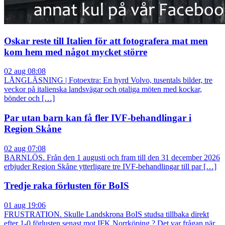
Oskar reste till Italien för att fotografera mat men
kom hem med något mycket större
02 aug 08:08
LÅNGLÄSNING | Fotoextra: En hyrd Volvo, tusentals bilder, tre
veckor på italienska landsvägar och otaliga möten med kockar,
bönder och […]
Par utan barn kan få fler IVF-behandlingar i
Region Skåne
02 aug 07:08
BARNLÖS. Från den 1 augusti och fram till den 31 december 2026
erbjuder Region Skåne ytterligare tre IVF-behandlingar till par […]
Tredje raka förlusten för BoIS
01 aug 19:06
FRUSTRATION. Skulle Landskrona BoIS studsa tillbaka direkt
efter 1-0 förlusten senast mot IFK Norrköping.? Det var frågan när