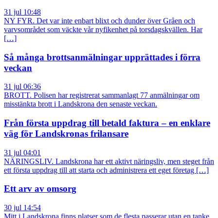
31 jul 10:48
NY FYR. Det var inte enbart blixt och dunder över Gråen och
varvsområdet som väckte vår nyfikenhet på torsdagskvällen. Har
[…]
Så många brottsanmälningar upprättades i förra
veckan
31 jul 06:36
BROTT. Polisen har registrerat sammanlagt 77 anmälningar om
misstänkta brott i Landskrona den senaste veckan.
Från första uppdrag till betald faktura – en enklare
väg för Landskronas frilansare
31 jul 04:01
NÄRINGSLIV. Landskrona har ett aktivt näringsliv, men steget från
ett första uppdrag till att starta och administrera ett eget företag […]
Ett arv av omsorg
30 jul 14:54
Mitt i Landskrona finns platser som de flesta passerar utan en tanke