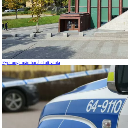
Fyra unga män har åtal att vänta