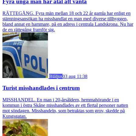
Fyra unga män har åtal att vänta
RÄTTEGÅNG. Fyra män mellan 18 och 22 år gamla har enligt en
stämningsansökan ha misshandlat en man med diverse tillhyggen,
bland annat en hammare, på en adress i centrala Landskrona. Nu har
de en rättegång framför sig.
Blåljus
03 aug 11:38
Turist misshandlades i centrum
MISSHANDEL. En man i 20-årsåldern, hemmahörande i en
kommun i östra Skåne misshandlades av ett flertal personer natten
mot söndagen. Misshandeln, som betraktas som grov, skedde på
Kungsgatan.