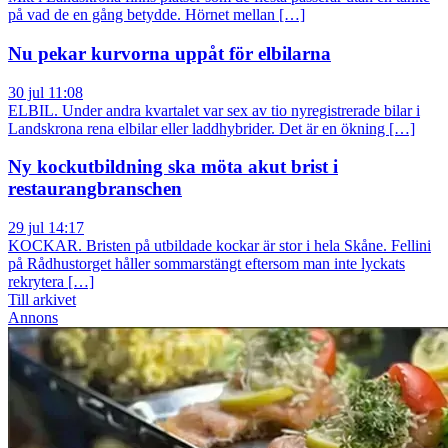
på vad de en gång betydde. Hörnet mellan […]
Nu pekar kurvorna uppåt för elbilarna
30 jul 11:08
ELBIL. Under andra kvartalet var sex av tio nyregistrerade bilar i
Landskrona rena elbilar eller laddhybrider. Det är en ökning […]
Ny kockutbildning ska möta akut brist i
restaurangbranschen
29 jul 14:17
KOCKAR. Bristen på utbildade kockar är stor i hela Skåne. Fellini
på Rådhustorget håller sommarstängt eftersom man inte lyckats
rekrytera […]
Till arkivet
Annons