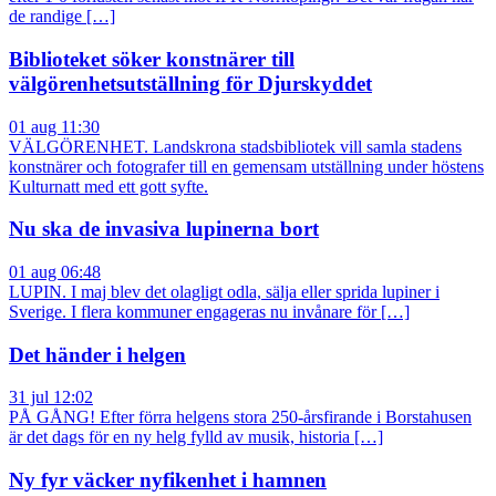
de randige […]
Biblioteket söker konstnärer till
välgörenhetsutställning för Djurskyddet
01 aug 11:30
VÄLGÖRENHET. Landskrona stadsbibliotek vill samla stadens
konstnärer och fotografer till en gemensam utställning under höstens
Kulturnatt med ett gott syfte.
Nu ska de invasiva lupinerna bort
01 aug 06:48
LUPIN. I maj blev det olagligt odla, sälja eller sprida lupiner i
Sverige. I flera kommuner engageras nu invånare för […]
Det händer i helgen
31 jul 12:02
PÅ GÅNG! Efter förra helgens stora 250-årsfirande i Borstahusen
är det dags för en ny helg fylld av musik, historia […]
Ny fyr väcker nyfikenhet i hamnen