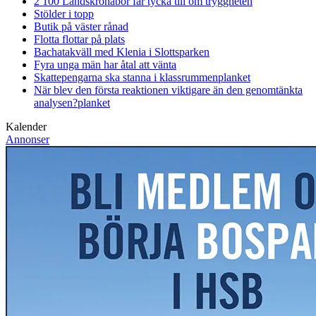
2 100 Landskronabor får tycka till om tryggheten
Stölder i topp
Butik på väster rånad
Flotta flottar på plats
Bachatakväll med Klenia i Slottsparken
Fyra unga män har åtal att vänta
Skattepengarna ska stanna i klassrummen
planket
När blev den första reaktionen viktigare än den genomtänkta
analysen?
planket
Kalender
Annonser