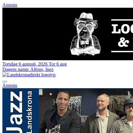
Annons
Torsdag 6 augusti, 2026
Tor 6 aug
Dagens namn:
Alfons, Inez
Annons