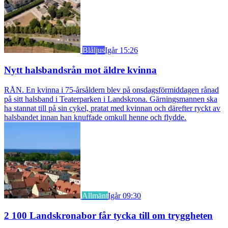
Blåljus
Igår 15:26
Nytt halsbandsrån mot äldre kvinna
RÅN. En kvinna i 75-årsåldern blev på onsdagsförmiddagen rånad
på sitt halsband i Teaterparken i Landskrona. Gärningsmannen ska
ha stannat till på sin cykel, pratat med kvinnan och därefter ryckt av
halsbandet innan han knuffade omkull henne och flydde.
Allmänt
Igår 09:30
2 100 Landskronabor får tycka till om tryggheten