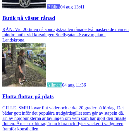
Blåljus
04 aug 13:41
Butik på väster rånad
RÅN. Vid 20-tiden på söndagskvällen rånade två maskerade män en
mindre butik vid korsningen Suellsgatan–Svarvargatan i
Landskrona.
Allmänt
04 aug 11:36
Flotta flottar på plats
GILLE. SMHI lovar fint väder och cirka 20 grader på lördag. Det
bådar gott inför det populära trädgårdsgillet som går av stapeln då.
En av höjdpunkterna är tävlingen om vem som har gjort den finaste
flotten. Årets sex bidrag är nu klara och flyter vackert i vallgraven
framför konsthallen.