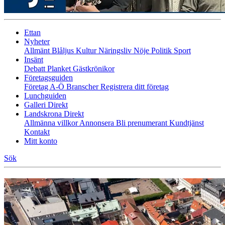
Ettan
Nyheter
Allmänt
Blåljus
Kultur
Näringsliv
Nöje
Politik
Sport
Insänt
Debatt
Planket
Gästkrönikor
Företagsguiden
Företag A-Ö
Branscher
Registrera ditt företag
Lunchguiden
Galleri Direkt
Landskrona Direkt
Allmänna villkor
Annonsera
Bli prenumerant
Kundtjänst
Kontakt
Mitt konto
Sök