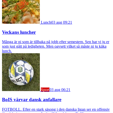
Lunch
03 aug 09:21
Veckans luncher
Många är ni som är tillbaka på jobb efter semestern. Sen har vi ju er
som just gått på ledigheten. Men oavsett vilket så måste ni ju käka
lunch.
Sport
03 aug 06:21
BoIS värvar dansk anfallare
FOTBOLL. Efter en stark säsong i den danska ligan ser en offensiv