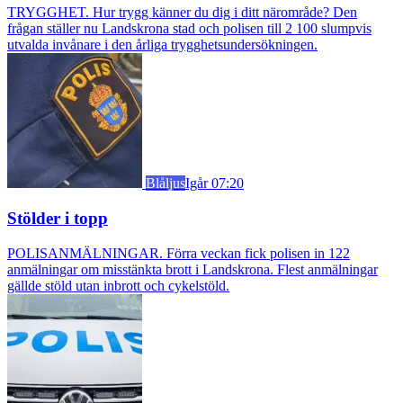
TRYGGHET. Hur trygg känner du dig i ditt närområde? Den
frågan ställer nu Landskrona stad och polisen till 2 100 slumpvis
utvalda invånare i den årliga trygghetsundersökningen.
Blåljus
Igår 07:20
Stölder i topp
POLISANMÄLNINGAR. Förra veckan fick polisen in 122
anmälningar om misstänkta brott i Landskrona. Flest anmälningar
gällde stöld utan inbrott och cykelstöld.