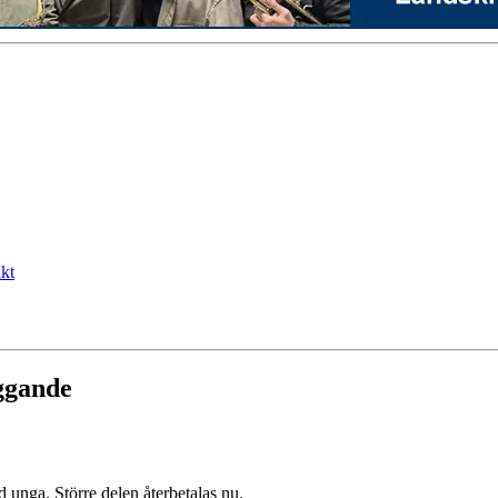
kt
iggande
d unga. Större delen återbetalas nu.