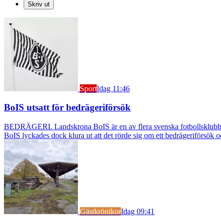
Skriv ut
Sport
Idag 11:46
BoIS utsatt för bedrägeriförsök
BEDRÄGERI. Landskrona BoIS är en av flera svenska fotbollsklubbar s
BoIS lyckades dock klura ut att det rörde sig om ett bedrägeriförsök o
Gästkrönikor
Idag 09:41