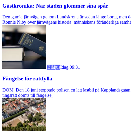
Gästkrönika: När staden glömmer sina spår
Den gamla järnvägen genom Landskrona är sedan länge borta, men dess s
Ronnie Niby över järnvägens historia, människans föränderliga samhäl
Blåljus
Idag 09:31
Fängelse för rattfylla
DOM. Den 18 juni stoppade polisen en lätt lastbil på Kapplandsgatan i
tingsrätt dömts till fängelse.