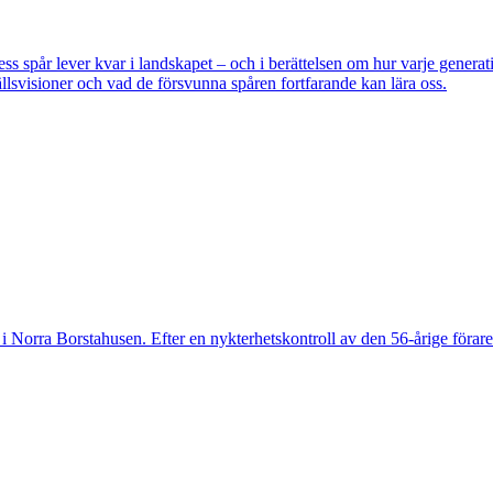
pår lever kvar i landskapet – och i berättelsen om hur varje generatio
lsvisioner och vad de försvunna spåren fortfarande kan lära oss.
 Norra Borstahusen. Efter en nykterhetskontroll av den 56-årige föraren