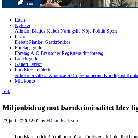
Ettan
Nyheter
Allmänt
Blåljus
Kultur
Näringsliv
Nöje
Politik
Sport
Insänt
Debatt
Planket
Gästkrönikor
Företagsguiden
Företag A-Ö
Branscher
Registrera ditt företag
Lunchguiden
Galleri Direkt
Landskrona Direkt
Allmänna villkor
Annonsera
Bli prenumerant
Kundtjänst
Konta
Mitt konto
Sök
Miljonbidrag mot barnkriminalitet blev l
22 juni 2026 12:05
av
Håkan Karlsson
Landskrona fick 3,5 miljoner för att förebygga kriminalitet blan