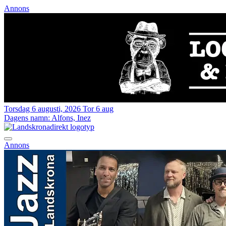
Annons
Torsdag 6 augusti, 2026
Tor 6 aug
Dagens namn:
Alfons, Inez
Annons