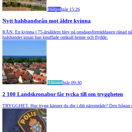
Blåljus
Igår 15:26
Nytt halsbandsrån mot äldre kvinna
RÅN. En kvinna i 75-årsåldern blev på onsdagsförmiddagen rånad på si
halsbandet innan han knuffade omkull henne och flydde.
Allmänt
Igår 09:30
2 100 Landskronabor får tycka till om tryggheten
TRYGGHET. Hur trygg känner du dig i ditt närområde? Den frågan stäl