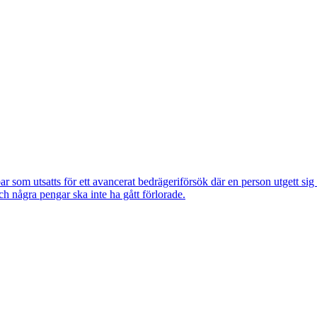
om utsatts för ett avancerat bedrägeriförsök där en person utgett si
ch några pengar ska inte ha gått förlorade.