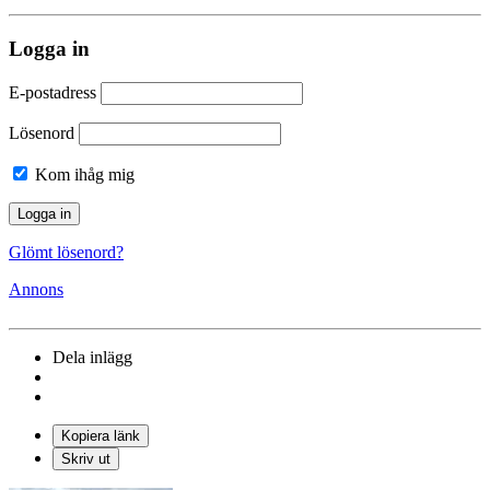
Logga in
E-postadress
Lösenord
Kom ihåg mig
Glömt lösenord?
Annons
Dela inlägg
Kopiera länk
Skriv ut