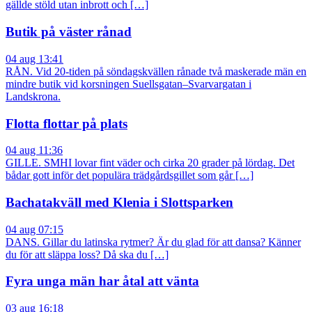
gällde stöld utan inbrott och […]
Butik på väster rånad
04 aug 13:41
RÅN. Vid 20-tiden på söndagskvällen rånade två maskerade män en
mindre butik vid korsningen Suellsgatan–Svarvargatan i
Landskrona.
Flotta flottar på plats
04 aug 11:36
GILLE. SMHI lovar fint väder och cirka 20 grader på lördag. Det
bådar gott inför det populära trädgårdsgillet som går […]
Bachatakväll med Klenia i Slottsparken
04 aug 07:15
DANS. Gillar du latinska rytmer? Är du glad för att dansa? Känner
du för att släppa loss? Då ska du […]
Fyra unga män har åtal att vänta
03 aug 16:18