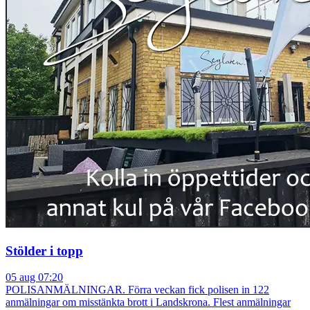
Stölder i topp
05 aug 07:20
POLISANMÄLNINGAR. Förra veckan fick polisen in 122
anmälningar om misstänkta brott i Landskrona. Flest anmälningar