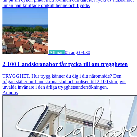
innan han knuffade omkull henne och flydde.
Allmänt
05 aug 09:30
2 100 Landskronabor får tycka till om tryggheten
TRYGGHET. Hur trygg känner du dig i ditt närområde? Den
frågan ställer nu Landskrona stad och polisen till 2 100 slumpvis
utvalda invånare i den årliga trygghetsundersökningen.
Annons