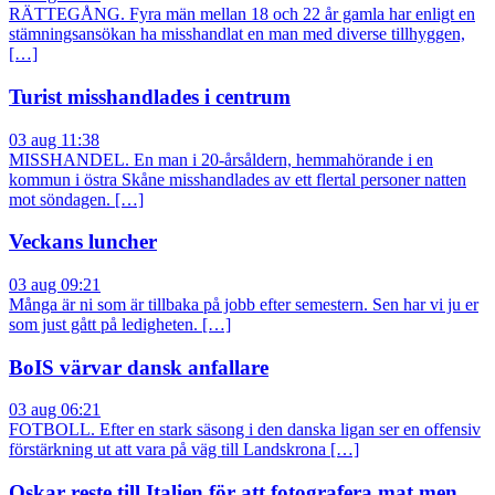
RÄTTEGÅNG. Fyra män mellan 18 och 22 år gamla har enligt en
stämningsansökan ha misshandlat en man med diverse tillhyggen,
[…]
Turist misshandlades i centrum
03 aug 11:38
MISSHANDEL. En man i 20-årsåldern, hemmahörande i en
kommun i östra Skåne misshandlades av ett flertal personer natten
mot söndagen. […]
Veckans luncher
03 aug 09:21
Många är ni som är tillbaka på jobb efter semestern. Sen har vi ju er
som just gått på ledigheten. […]
BoIS värvar dansk anfallare
03 aug 06:21
FOTBOLL. Efter en stark säsong i den danska ligan ser en offensiv
förstärkning ut att vara på väg till Landskrona […]
Oskar reste till Italien för att fotografera mat men