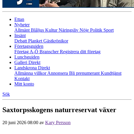
Ettan
Nyheter
Allmänt
Blåljus
Kultur
Näringsliv
Nöje
Politik
Sport
Insänt
Debatt
Planket
Gästkrönikor
Företagsguiden
Företag A-Ö
Branscher
Registrera ditt företag
Lunchguiden
Galleri Direkt
Landskrona Direkt
Allmänna villkor
Annonsera
Bli prenumerant
Kundtjänst
Kontakt
Mitt konto
Sök
Saxtorpsskogens naturreservat växer
20 juni 2026 08:00
av
Kary Persson