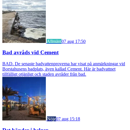
Allmänt
07 aug 17:50
Bad avråds vid Cement
BAD. De senaste badvattenproverna har visat på anmärkningar vid
Borstahusens badplats, även kallad Cement. Här är badvattnet
tillfälligt otjänligt och staden avråder från bad.
Nöje
07 aug 15:18