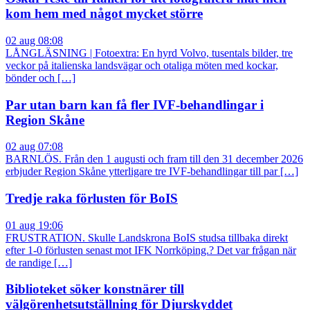
kom hem med något mycket större
02 aug 08:08
LÅNGLÄSNING | Fotoextra: En hyrd Volvo, tusentals bilder, tre
veckor på italienska landsvägar och otaliga möten med kockar,
bönder och […]
Par utan barn kan få fler IVF-behandlingar i
Region Skåne
02 aug 07:08
BARNLÖS. Från den 1 augusti och fram till den 31 december 2026
erbjuder Region Skåne ytterligare tre IVF-behandlingar till par […]
Tredje raka förlusten för BoIS
01 aug 19:06
FRUSTRATION. Skulle Landskrona BoIS studsa tillbaka direkt
efter 1-0 förlusten senast mot IFK Norrköping.? Det var frågan när
de randige […]
Biblioteket söker konstnärer till
välgörenhetsutställning för Djurskyddet