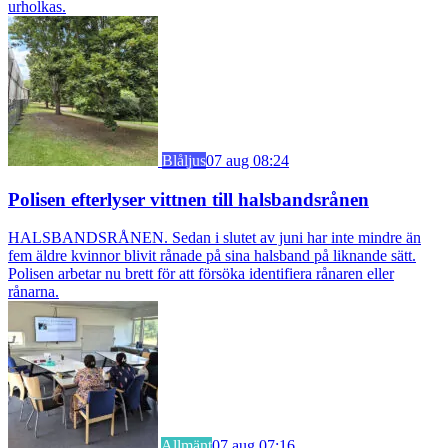
urholkas.
Blåljus
07 aug 08:24
Polisen efterlyser vittnen till halsbandsrånen
HALSBANDSRÅNEN. Sedan i slutet av juni har inte mindre än
fem äldre kvinnor blivit rånade på sina halsband på liknande sätt.
Polisen arbetar nu brett för att försöka identifiera rånaren eller
rånarna.
Allmänt
07 aug 07:16