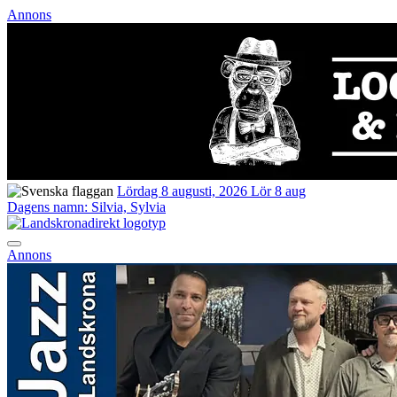
Annons
Lördag 8 augusti, 2026
Lör 8 aug
Dagens namn:
Silvia, Sylvia
Annons