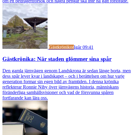
om ett bedrägeriförsök och några pengar ska inte ha gått förlorade.
Gästkrönikor
Igår 09:41
Gästkrönika: När staden glömmer sina spår
Den gamla järnvägen genom Landskrona är sedan länge borta, men
dess spår lever kvar i landskapet – och i berättelsen om hur varje
generation formar sin egen bild av framtiden. I denna krönika
reflekterar Ronnie Niby över järnvägens historia, människans
föränderliga samhällsvisioner och vad de försvunna spåren
fortfarande kan lära oss.