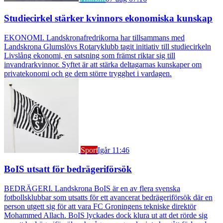
Studiecirkel stärker kvinnors ekonomiska kunskap
EKONOMI. Landskronafredrikorna har tillsammans med
Landskrona Glumslövs Rotaryklubb tagit initiativ till studiecirkeln
Livslång ekonomi, en satsning som främst riktar sig till
invandrarkvinnor. Syftet är att stärka deltagarnas kunskaper om
privatekonomi och ge dem större trygghet i vardagen.
Sport
Igår 11:46
BoIS utsatt för bedrägeriförsök
BEDRÄGERI. Landskrona BoIS är en av flera svenska
fotbollsklubbar som utsatts för ett avancerat bedrägeriförsök där en
person utgett sig för att vara FC Groningens tekniske direktör
Mohammed Allach. BoIS lyckades dock klura ut att det rörde sig