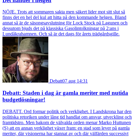
Det händer i helgen
NÖJE. Trots att sommaren sakta men säkert lider mot sitt slut så
finns det en hel del kul att hitta på den kommande helgen. Bland
annat så är de säsongsavslutning för Lock Stock på Lagunen och
dessutom bjuds det på klassiska Gasolintolkningar på 2:ans i
Lundåkrahamnen. Och så är det dags för årets trädgårdsgille.
Debatt
07 aug 14:31
Debatt: Staden i dag är gamla meriter med nutida
budgetlösningar!
DEBATT. Ord formar politik och verklighet. I Landskrona har den
politiska retoriken under lång tid handlat om ansvar, utveckling och
framtidstro. Men bakom de välvalda orden menar Marko Huttunen
(S) att en annan verklighet växer fram: en stad som lever på gamla
meriter, där visionerna har stannat av och där välfärden successivt