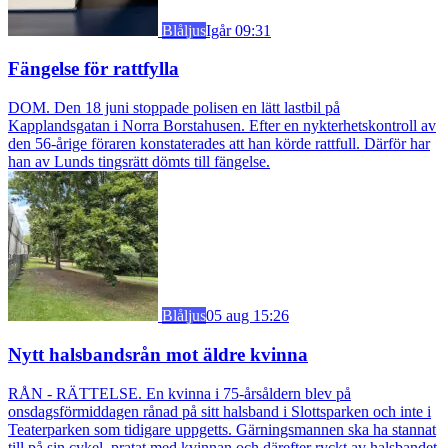
Blåljus
Igår 09:31
Fängelse för rattfylla
DOM. Den 18 juni stoppade polisen en lätt lastbil på
Kapplandsgatan i Norra Borstahusen. Efter en nykterhetskontroll av
den 56-årige föraren konstaterades att han körde rattfull. Därför har
han av Lunds tingsrätt dömts till fängelse.
Blåljus
05 aug 15:26
Nytt halsbandsrån mot äldre kvinna
RÅN - RÄTTELSE. En kvinna i 75-årsåldern blev på
onsdagsförmiddagen rånad på sitt halsband i Slottsparken och inte i
Teaterparken som tidigare uppgetts. Gärningsmannen ska ha stannat
till på sin cykel, pratat med kvinnan och därefter ryckt av halsbandet