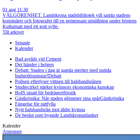
01 aug 11:30
VÄLGÖRENHET. Landskrona stadsbibliotek vill samla stadens
konstnärer och fotografer till en gemensam utställning under höstens
Kulturnatt med ett gott syfte.
Till arkivet
Senaste
Kalender
Bad avråds vid Cement
Det händer i helgen
Debatt: Staden i dag är gamla meriter med nutida
budgetlösningar!
Debatt
Polisen efterlyser vittnen till halsbandsrånen
Studiecirkel stärker kvinnors ekonomiska kunskap
BoIS utsatt för bedrägeriförsök
Gästkrönika: När staden glömmer sina spår
Gästkrönika
Fängelse för rattfylla
Nytt halsbandsrån mot äldre kvinna
De beslut som byggde Landskrona
planket
Kalender
Annonser