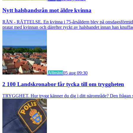
Nytt halsbandsrån mot äldre kvinna
RÅN - RÄTTELSE. En kvinna i 75-årsåldern blev på onsdagsförmiddagen
pratat med kvinnan och därefter ryckt av halsbandet innan han knuff
Allmänt
05 aug 09:30
2 100 Landskronabor får tycka till om tryggheten
TRYGGHET. Hur trygg känner du dig i ditt närområde? Den frågan stäl