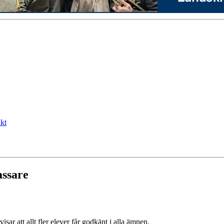
kt
assare
ar att allt fler elever får godkänt i alla ämnen.