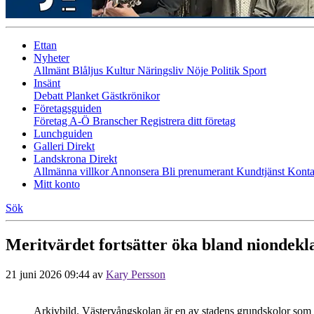
Ettan
Nyheter
Allmänt
Blåljus
Kultur
Näringsliv
Nöje
Politik
Sport
Insänt
Debatt
Planket
Gästkrönikor
Företagsguiden
Företag A-Ö
Branscher
Registrera ditt företag
Lunchguiden
Galleri Direkt
Landskrona Direkt
Allmänna villkor
Annonsera
Bli prenumerant
Kundtjänst
Konta
Mitt konto
Sök
Meritvärdet fortsätter öka bland niondekl
21 juni 2026 09:44
av
Kary Persson
Arkivbild. Västervångskolan är en av stadens grundskolor som vis