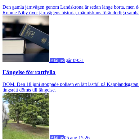
Den gamla järnvägen genom Landskrona är sedan länge borta, men dess s
Ronnie Niby över järnvägens historia, människans föränderliga samhäl
Blåljus
Igår 09:31
Fängelse för rattfylla
DOM. Den 18 juni stoppade polisen en lätt lastbil på Kapplandsgatan i
tingsrätt dömts till fängelse.
Blåljus
05 aug 15:26