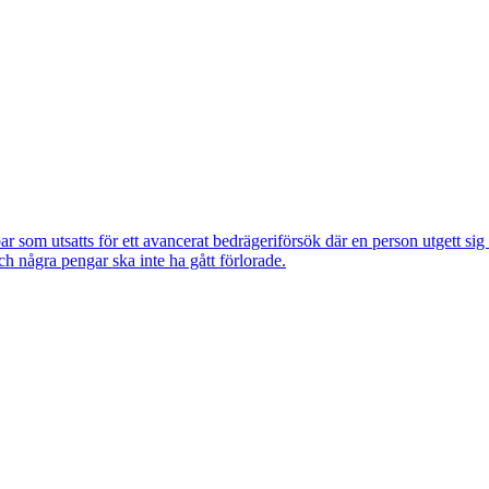
om utsatts för ett avancerat bedrägeriförsök där en person utgett si
ch några pengar ska inte ha gått förlorade.