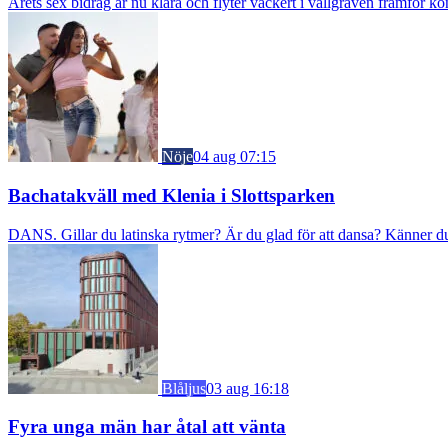
Årets sex bidrag är nu klara och flyter vackert i vallgraven framför ko
Nöje
04 aug 07:15
Bachatakväll med Klenia i Slottsparken
DANS. Gillar du latinska rytmer? Är du glad för att dansa? Känner du f
Blåljus
03 aug 16:18
Fyra unga män har åtal att vänta