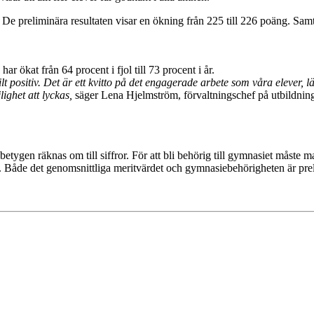
De preliminära resultaten visar en ökning från 225 till 226 poäng. Sam
r ökat från 64 procent i fjol till 73 procent i år.
 positiv. Det är ett kvitto på det engagerade arbete som våra elever, l
lighet att lyckas,
säger Lena Hjelmström, förvaltningschef på utbildning
etygen räknas om till siffror. För att bli behörig till gymnasiet måste 
åde det genomsnittliga meritvärdet och gymnasiebehörigheten är prelimi