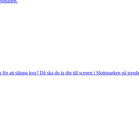
nsthallen.
ör att släppa loss? Då ska du ta dig till scenen i Slottsparken på torsd