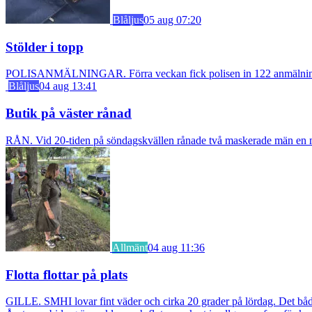
Blåljus
05 aug 07:20
Stölder i topp
POLISANMÄLNINGAR. Förra veckan fick polisen in 122 anmälningar om
Blåljus
04 aug 13:41
Butik på väster rånad
RÅN. Vid 20-tiden på söndagskvällen rånade två maskerade män en m
Allmänt
04 aug 11:36
Flotta flottar på plats
GILLE. SMHI lovar fint väder och cirka 20 grader på lördag. Det bådar