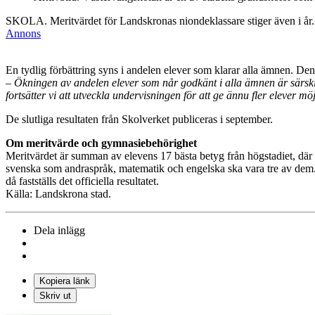
SKOLA. Meritvärdet för Landskronas niondeklassare stiger även i år. 
Annons
En tydlig förbättring syns i andelen elever som klarar alla ämnen. Den ha
– Ökningen av andelen elever som når godkänt i alla ämnen är särskilt
fortsätter vi att utveckla undervisningen för att ge ännu fler elever möj
De slutliga resultaten från Skolverket publiceras i september.
Om meritvärde och gymnasiebehörighet
Meritvärdet är summan av elevens 17 bästa betyg från högstadiet, där b
svenska som andraspråk, matematik och engelska ska vara tre av dem. B
då fastställs det officiella resultatet.
Källa: Landskrona stad.
Dela inlägg
Kopiera länk
Skriv ut