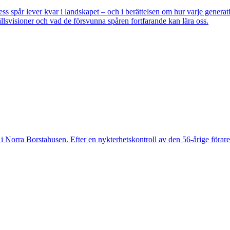
pår lever kvar i landskapet – och i berättelsen om hur varje generatio
lsvisioner och vad de försvunna spåren fortfarande kan lära oss.
 Norra Borstahusen. Efter en nykterhetskontroll av den 56-årige föraren