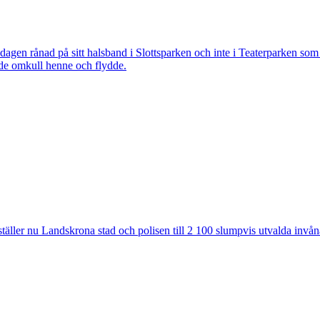
 rånad på sitt halsband i Slottsparken och inte i Teaterparken som ti
ade omkull henne och flydde.
ler nu Landskrona stad och polisen till 2 100 slumpvis utvalda invåna