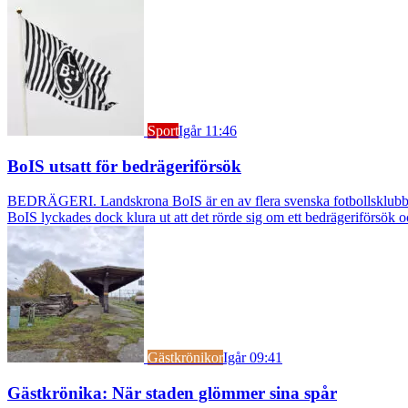
Sport
Igår 11:46
BoIS utsatt för bedrägeriförsök
BEDRÄGERI. Landskrona BoIS är en av flera svenska fotbollsklubbar s
BoIS lyckades dock klura ut att det rörde sig om ett bedrägeriförsök o
Gästkrönikor
Igår 09:41
Gästkrönika: När staden glömmer sina spår