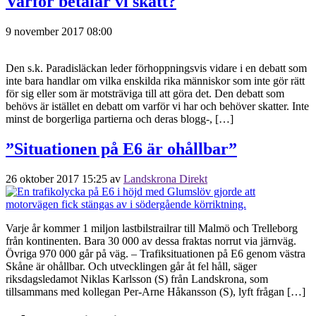
Varför betalar vi skatt?
9 november 2017 08:00
Den s.k. Paradisläckan leder förhoppningsvis vidare i en debatt som
inte bara handlar om vilka enskilda rika människor som inte gör rätt
för sig eller som är motsträviga till att göra det. Den debatt som
behövs är istället en debatt om varför vi har och behöver skatter. Inte
minst de borgerliga partierna och deras blogg-, […]
”Situationen på E6 är ohållbar”
26 oktober 2017 15:25
av
Landskrona Direkt
Varje år kommer 1 miljon lastbilstrailrar till Malmö och Trelleborg
från kontinenten. Bara 30 000 av dessa fraktas norrut via järnväg.
Övriga 970 000 går på väg. – Trafiksituationen på E6 genom västra
Skåne är ohållbar. Och utvecklingen går åt fel håll, säger
riksdagsledamot Niklas Karlsson (S) från Landskrona, som
tillsammans med kollegan Per-Arne Håkansson (S), lyft frågan […]