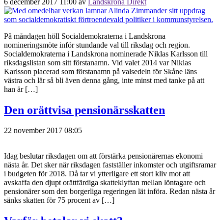
6 december 2017 11:00
av
Landskrona Direkt
På måndagen höll Socialdemokraterna i Landskrona
nomineringsmöte inför stundande val till riksdag och region.
Socialdemokraterna i Landskrona nominerade Niklas Karlsson till
riksdagslistan som sitt förstanamn. Vid valet 2014 var Niklas
Karlsson placerad som förstanamn på valsedeln för Skåne läns
västra och lär så bli även denna gång, inte minst med tanke på att
han är […]
Den orättvisa pensionärsskatten
22 november 2017 08:05
Idag beslutar riksdagen om att förstärka pensionärernas ekonomi
nästa år. Det sker när riksdagen fastställer inkomster och utgiftsramar
i budgeten för 2018. Då tar vi ytterligare ett stort kliv mot att
avskaffa den djupt orättfärdiga skatteklyftan mellan löntagare och
pensionärer som den borgerliga regeringen lät införa. Redan nästa år
sänks skatten för 75 procent av […]