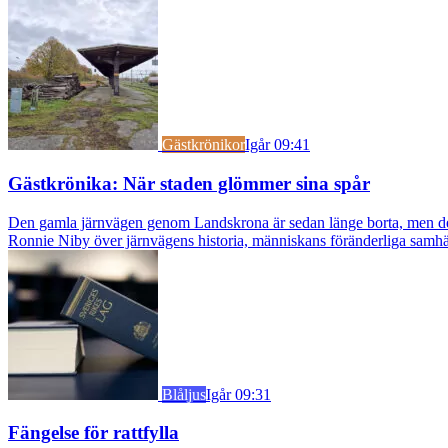
Gästkrönikor
Igår 09:41
Gästkrönika: När staden glömmer sina spår
Den gamla järnvägen genom Landskrona är sedan länge borta, men dess s
Ronnie Niby över järnvägens historia, människans föränderliga samhäl
Blåljus
Igår 09:31
Fängelse för rattfylla