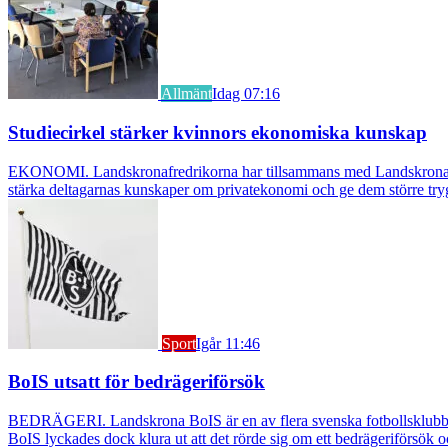
Allmänt
Idag 07:16
Studiecirkel stärker kvinnors ekonomiska kunskap
EKONOMI. Landskronafredrikorna har tillsammans med Landskrona Glumsl
stärka deltagarnas kunskaper om privatekonomi och ge dem större try
Sport
Igår 11:46
BoIS utsatt för bedrägeriförsök
BEDRÄGERI. Landskrona BoIS är en av flera svenska fotbollsklubbar s
BoIS lyckades dock klura ut att det rörde sig om ett bedrägeriförsök o