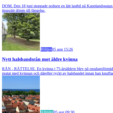
DOM. Den 18 juni stoppade polisen en lätt lastbil på Kapplandsgatan i
tingsrätt dömts till fängelse.
Blåljus
05 aug 15:26
Nytt halsbandsrån mot äldre kvinna
RÅN - RÄTTELSE. En kvinna i 75-årsåldern blev på onsdagsförmiddagen
pratat med kvinnan och därefter ryckt av halsbandet innan han knuff
Allmänt
05 aug 09:30