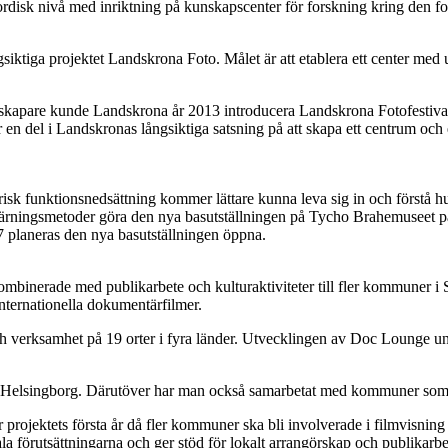
 nordisk nivå med inriktning på kunskapscenter för forskning kring den 
gsiktiga projektet Landskrona Foto. Målet är att etablera ett center med ut
pare kunde Landskrona år 2013 introducera Landskrona Fotofestival. Fe
 en del i Landskronas långsiktiga satsning på att skapa ett centrum och e
trisk funktionsnedsättning kommer lättare kunna leva sig in och först
 inlärningsmetoder göra den nya basutställningen på Tycho Brahemuseet 
17 planeras den nya basutställningen öppna.
ombinerade med publikarbete och kulturaktiviteter till fler kommuner i S
internationella dokumentärfilmer.
ksamhet på 19 orter i fyra länder. Utvecklingen av Doc Lounge under de
ch Helsingborg. Därutöver har man också samarbetat med kommuner s
projektets första år då fler kommuner ska bli involverade i filmvisning 
okala förutsättningarna och ger stöd för lokalt arrangörskap och publikar