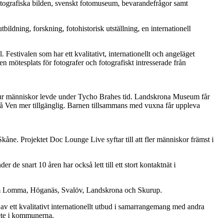
fotografiska bilden, svenskt fotomuseum, bevarandefrågor samt
bildning, forskning, fotohistorisk utställning, en internationell
stivalen som har ett kvalitativt, internationellt och angeläget
n mötesplats för fotografer och fotografiskt intresserade från
å hur människor levde under Tycho Brahes tid. Landskrona Museum får
på Ven mer tillgänglig. Barnen tillsammans med vuxna får uppleva
kåne. Projektet Doc Lounge Live syftar till att fler människor främst i
 snart 10 åren har också lett till ett stort kontaktnät i
om Lomma, Höganäs, Svalöv, Landskrona och Skurup.
av ett kvalitativt internationellt utbud i samarrangemang med andra
bete i kommunerna.