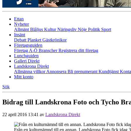
Ettan
Nyheter
Allmänt
Blåljus
Kultur
Näringsliv
Nöje
Politik
Sport
Insänt
Debatt
Planket
Gästkrönikor
Företagsguiden
Företag A-Ö
Branscher
Registrera ditt företag
Lunchguiden
Galleri Direkt
Landskrona Direkt
Allmänna villkor
Annonsera
Bli prenumerant
Kundtjänst
Konta
Mitt konto
Sök
Bidrag till Landskrona Foto och Tycho Br
22 april 2016 13:41
av
Landskrona Direkt
Från en kulturnämnd till en annan. Landskrona Foto fick idag 