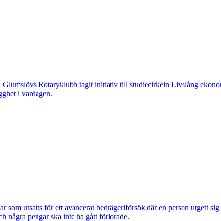
övs Rotaryklubb tagit initiativ till studiecirkeln Livslång ekonomi, e
gghet i vardagen.
om utsatts för ett avancerat bedrägeriförsök där en person utgett si
ch några pengar ska inte ha gått förlorade.