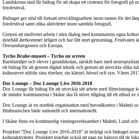
Landskrona stad får bidrag för att skapa ett centrum för fotografi på
fotofestival.
Bidraget ger stöd till fortsatt utvecklingsarbete inom ramen för det lån
fotofestival samt olika aktiviteter inom samtida fotografi.
Genom att medvetet arbeta i nära dialog med kommunens egna kulturska
innehåll återkommer årligen och har fått stort genomslag. Festivalen är
Öresundsregionen och Europa.
Tycho Brahe-museet – Tycho on screen
Barnfamiljer och elever i grundskolan, särskilt barn med neuropsykia
ett bidrag för att genom digital teknik och genom att utveckla olika
kulturarvet utifrån sina rörelser, sin känsel, hörsel och syn. Våren 20
Doc Lounge – Doc Lounge Live 2016-2018
Doc Lounge får bidrag för att utveckla sitt arbete med filmvisningar k
de mindre kommunerna i Skåne ska få större tillgång till ett utbud av 
Doc Lounge är en nordisk organisation med huvudkontor i Malmö och ver
filmbranschen både nationellt och internationellt.
I Skåne finns en kontinuerlig visningsverksamhet i Malmö, Lund o
Projektet ”Doc Lounge Live 2016-2018” är treårigt och bidraget avser 
kulturaktiviteter. Projektet innebär också att man tar hänsyn till de l