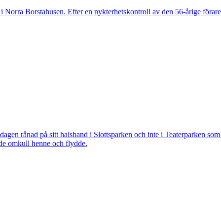
 Norra Borstahusen. Efter en nykterhetskontroll av den 56-årige föraren
 rånad på sitt halsband i Slottsparken och inte i Teaterparken som ti
ade omkull henne och flydde.