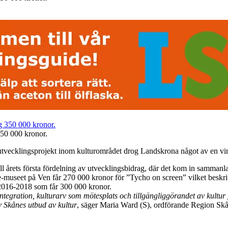
350 000 kronor.
tvecklingsprojekt inom kulturområdet drog Landskrona något av en vinstl
l årets första fördelning av utvecklingsbidrag, där det kom in samman
seet på Ven får 270 000 kronor för ”Tycho on screen” vilket beskrivs 
016-2018 som får 300 000 kronor.
 integration, kulturarv som mötesplats och tillgängliggörandet av kultur 
v Skånes utbud av kultur
, säger Maria Ward (S), ordförande Region Sk