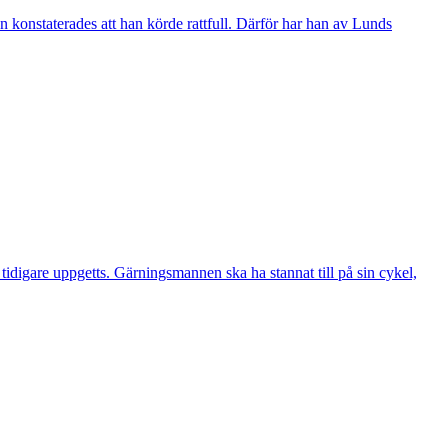
 konstaterades att han körde rattfull. Därför har han av Lunds
digare uppgetts. Gärningsmannen ska ha stannat till på sin cykel,