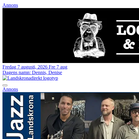
Annons
Fredag 7 augusti, 2026
Fre 7 aug
Dagens namn:
Dennis, Denise
Annons