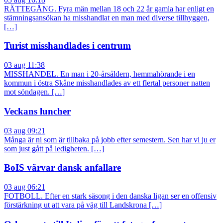
RÄTTEGÅNG. Fyra män mellan 18 och 22 år gamla har enligt en
stämningsansökan ha misshandlat en man med diverse tillhyggen,
[…]
Turist misshandlades i centrum
03 aug 11:38
MISSHANDEL. En man i 20-årsåldern, hemmahörande i en
kommun i östra Skåne misshandlades av ett flertal personer natten
mot söndagen. […]
Veckans luncher
03 aug 09:21
Många är ni som är tillbaka på jobb efter semestern. Sen har vi ju er
som just gått på ledigheten. […]
BoIS värvar dansk anfallare
03 aug 06:21
FOTBOLL. Efter en stark säsong i den danska ligan ser en offensiv
förstärkning ut att vara på väg till Landskrona […]