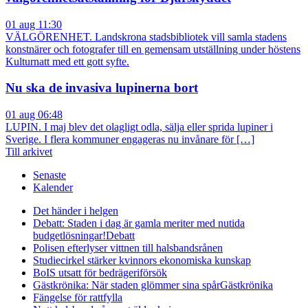
01 aug 11:30
VÄLGÖRENHET. Landskrona stadsbibliotek vill samla stadens
konstnärer och fotografer till en gemensam utställning under höstens
Kulturnatt med ett gott syfte.
Nu ska de invasiva lupinerna bort
01 aug 06:48
LUPIN. I maj blev det olagligt odla, sälja eller sprida lupiner i
Sverige. I flera kommuner engageras nu invånare för […]
Till arkivet
Senaste
Kalender
Det händer i helgen
Debatt: Staden i dag är gamla meriter med nutida
budgetlösningar!
Debatt
Polisen efterlyser vittnen till halsbandsrånen
Studiecirkel stärker kvinnors ekonomiska kunskap
BoIS utsatt för bedrägeriförsök
Gästkrönika: När staden glömmer sina spår
Gästkrönika
Fängelse för rattfylla