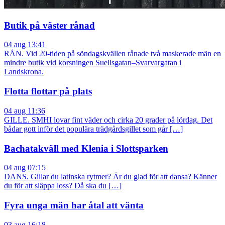
Butik på väster rånad
04 aug 13:41
RÅN. Vid 20-tiden på söndagskvällen rånade två maskerade män en
mindre butik vid korsningen Suellsgatan–Svarvargatan i
Landskrona.
Flotta flottar på plats
04 aug 11:36
GILLE. SMHI lovar fint väder och cirka 20 grader på lördag. Det
bådar gott inför det populära trädgårdsgillet som går […]
Bachatakväll med Klenia i Slottsparken
04 aug 07:15
DANS. Gillar du latinska rytmer? Är du glad för att dansa? Känner
du för att släppa loss? Då ska du […]
Fyra unga män har åtal att vänta
03 aug 16:18