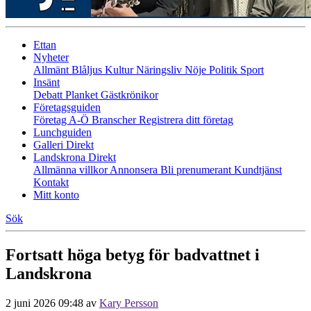
Ettan
Nyheter
Allmänt
Blåljus
Kultur
Näringsliv
Nöje
Politik
Sport
Insänt
Debatt
Planket
Gästkrönikor
Företagsguiden
Företag A-Ö
Branscher
Registrera ditt företag
Lunchguiden
Galleri Direkt
Landskrona Direkt
Allmänna villkor
Annonsera
Bli prenumerant
Kundtjänst
Kontakt
Mitt konto
Sök
Fortsatt höga betyg för badvattnet i
Landskrona
2 juni 2026 09:48
av
Kary Persson