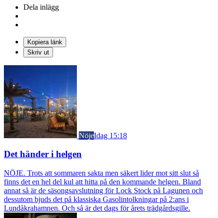
Dela inlägg
Kopiera länk
Skriv ut
Nöje
Idag 15:18
Det händer i helgen
NÖJE. Trots att sommaren sakta men säkert lider mot sitt slut så
finns det en hel del kul att hitta på den kommande helgen. Bland
annat så är de säsongsavslutning för Lock Stock på Lagunen och
dessutom bjuds det på klassiska Gasolintolkningar på 2:ans i
Lundåkrahamnen. Och så är det dags för årets trädgårdsgille.