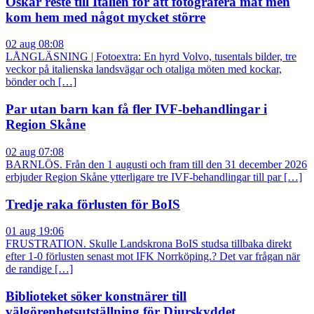
Oskar reste till Italien för att fotografera mat men
kom hem med något mycket större
02 aug 08:08
LÅNGLÄSNING | Fotoextra: En hyrd Volvo, tusentals bilder, tre
veckor på italienska landsvägar och otaliga möten med kockar,
bönder och […]
Par utan barn kan få fler IVF-behandlingar i
Region Skåne
02 aug 07:08
BARNLÖS. Från den 1 augusti och fram till den 31 december 2026
erbjuder Region Skåne ytterligare tre IVF-behandlingar till par […]
Tredje raka förlusten för BoIS
01 aug 19:06
FRUSTRATION. Skulle Landskrona BoIS studsa tillbaka direkt
efter 1-0 förlusten senast mot IFK Norrköping.? Det var frågan när
de randige […]
Biblioteket söker konstnärer till
välgörenhetsutställning för Djurskyddet