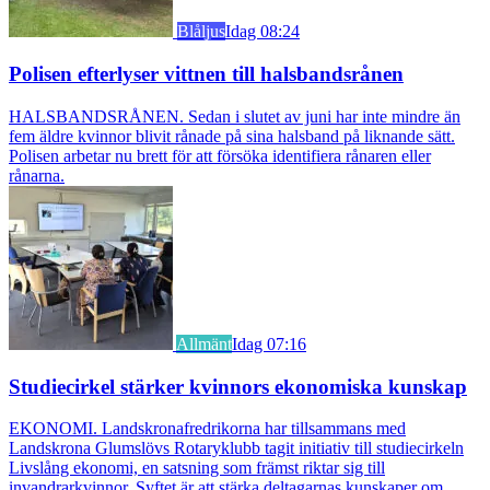
Blåljus
Idag 08:24
Polisen efterlyser vittnen till halsbandsrånen
HALSBANDSRÅNEN. Sedan i slutet av juni har inte mindre än
fem äldre kvinnor blivit rånade på sina halsband på liknande sätt.
Polisen arbetar nu brett för att försöka identifiera rånaren eller
rånarna.
Allmänt
Idag 07:16
Studiecirkel stärker kvinnors ekonomiska kunskap
EKONOMI. Landskronafredrikorna har tillsammans med
Landskrona Glumslövs Rotaryklubb tagit initiativ till studiecirkeln
Livslång ekonomi, en satsning som främst riktar sig till
invandrarkvinnor. Syftet är att stärka deltagarnas kunskaper om