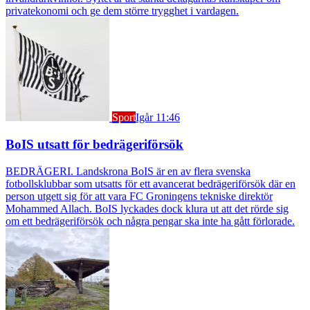
privatekonomi och ge dem större trygghet i vardagen.
Sport
Igår 11:46
BoIS utsatt för bedrägeriförsök
BEDRÄGERI. Landskrona BoIS är en av flera svenska
fotbollsklubbar som utsatts för ett avancerat bedrägeriförsök där en
person utgett sig för att vara FC Groningens tekniske direktör
Mohammed Allach. BoIS lyckades dock klura ut att det rörde sig
om ett bedrägeriförsök och några pengar ska inte ha gått förlorade.