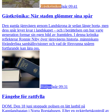
Gästkrönikor
Igår 09:41
Gästkrönika: När staden glömmer sina spår
Den gamla järnvägen genom Landskrona är sedan länge borta, men
dess spår lever kvar i landskapet – och i berättelsen om hur varje
generation formar sin egen bild av framtiden. I denna krönika
reflekterar Ronnie Niby över järnvägens historia, människans
föränderliga samhällsvisioner och vad de försvunna spåren
fortfarande kan lära oss.
Blåljus
Igår 09:31
Fängelse för rattfylla
DOM. Den 18 juni stoppade polisen en lätt lastbil på
Kapplandsgatan i Norra Borstahusen. Efter en nykterhetskontroll av