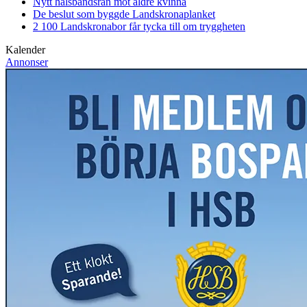
Nytt halsbandsrån mot äldre kvinna
De beslut som byggde Landskrona
planket
2 100 Landskronabor får tycka till om tryggheten
Kalender
Annonser