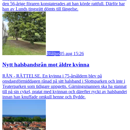
den 56-årige föraren konstaterades att han körde rattfull. Därför har
han av Lunds tingsrätt dömts till fängelse.
Blåljus
05 aug 15:26
Nytt halsbandsrån mot äldre kvinna
RÅN - RÄTTELSE. En kvinna i 75-årsåldern blev på
onsdagsförmiddagen rånad på sitt halsband i Slottsparken och inte i
Teaterparken som tidigare uppgetts. Gärningsmannen ska ha stannat
till på sin cykel, pratat med kvinnan och därefter ryckt av halsbandet
innan han knuffade omkull henne och flydde.