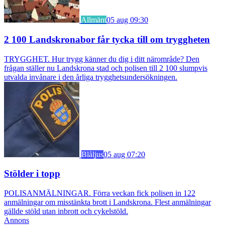
Allmänt
05 aug 09:30
2 100 Landskronabor får tycka till om tryggheten
TRYGGHET. Hur trygg känner du dig i ditt närområde? Den
frågan ställer nu Landskrona stad och polisen till 2 100 slumpvis
utvalda invånare i den årliga trygghetsundersökningen.
Blåljus
05 aug 07:20
Stölder i topp
POLISANMÄLNINGAR. Förra veckan fick polisen in 122
anmälningar om misstänkta brott i Landskrona. Flest anmälningar
gällde stöld utan inbrott och cykelstöld.
Annons