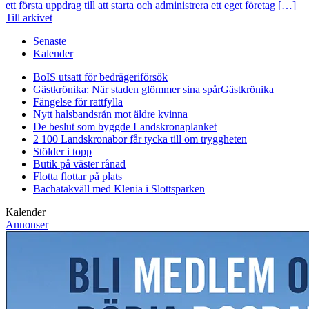
ett första uppdrag till att starta och administrera ett eget företag […]
Till arkivet
Senaste
Kalender
BoIS utsatt för bedrägeriförsök
Gästkrönika: När staden glömmer sina spår
Gästkrönika
Fängelse för rattfylla
Nytt halsbandsrån mot äldre kvinna
De beslut som byggde Landskrona
planket
2 100 Landskronabor får tycka till om tryggheten
Stölder i topp
Butik på väster rånad
Flotta flottar på plats
Bachatakväll med Klenia i Slottsparken
Kalender
Annonser