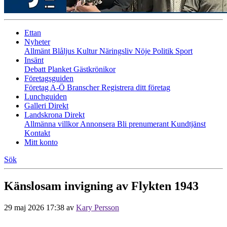
Ettan
Nyheter
Allmänt
Blåljus
Kultur
Näringsliv
Nöje
Politik
Sport
Insänt
Debatt
Planket
Gästkrönikor
Företagsguiden
Företag A-Ö
Branscher
Registrera ditt företag
Lunchguiden
Galleri Direkt
Landskrona Direkt
Allmänna villkor
Annonsera
Bli prenumerant
Kundtjänst
Kontakt
Mitt konto
Sök
Känslosam invigning av Flykten 1943
29 maj 2026 17:38
av
Kary Persson