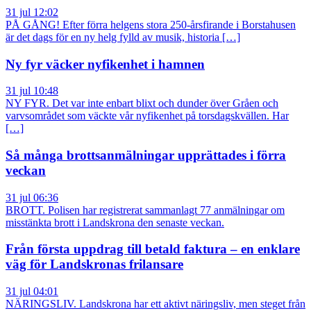
31 jul 12:02
PÅ GÅNG! Efter förra helgens stora 250-årsfirande i Borstahusen
är det dags för en ny helg fylld av musik, historia […]
Ny fyr väcker nyfikenhet i hamnen
31 jul 10:48
NY FYR. Det var inte enbart blixt och dunder över Gråen och
varvsområdet som väckte vår nyfikenhet på torsdagskvällen. Har
[…]
Så många brottsanmälningar upprättades i förra
veckan
31 jul 06:36
BROTT. Polisen har registrerat sammanlagt 77 anmälningar om
misstänkta brott i Landskrona den senaste veckan.
Från första uppdrag till betald faktura – en enklare
väg för Landskronas frilansare
31 jul 04:01
NÄRINGSLIV. Landskrona har ett aktivt näringsliv, men steget från