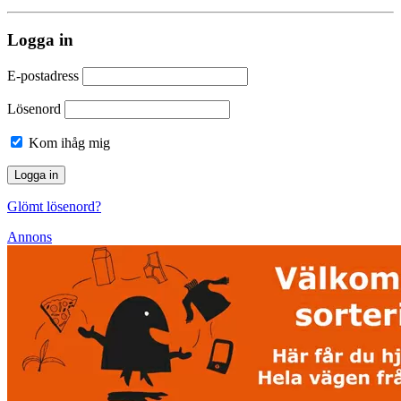
Logga in
E-postadress
Lösenord
Kom ihåg mig
Glömt lösenord?
Annons