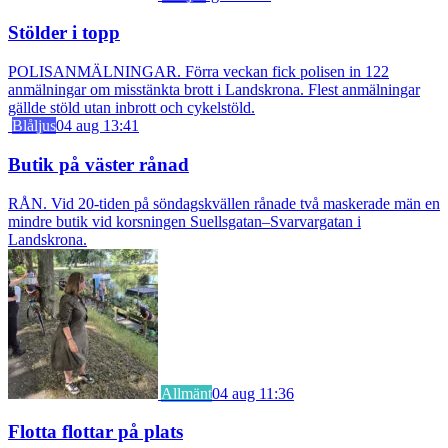
Stölder i topp
POLISANMÄLNINGAR. Förra veckan fick polisen in 122
anmälningar om misstänkta brott i Landskrona. Flest anmälningar
gällde stöld utan inbrott och cykelstöld.
Blåljus
04 aug 13:41
Butik på väster rånad
RÅN. Vid 20-tiden på söndagskvällen rånade två maskerade män en
mindre butik vid korsningen Suellsgatan–Svarvargatan i
Landskrona.
Allmänt
04 aug 11:36
Flotta flottar på plats