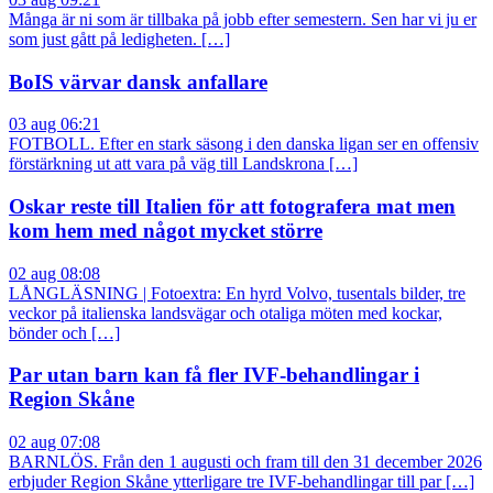
Många är ni som är tillbaka på jobb efter semestern. Sen har vi ju er
som just gått på ledigheten. […]
BoIS värvar dansk anfallare
03 aug 06:21
FOTBOLL. Efter en stark säsong i den danska ligan ser en offensiv
förstärkning ut att vara på väg till Landskrona […]
Oskar reste till Italien för att fotografera mat men
kom hem med något mycket större
02 aug 08:08
LÅNGLÄSNING | Fotoextra: En hyrd Volvo, tusentals bilder, tre
veckor på italienska landsvägar och otaliga möten med kockar,
bönder och […]
Par utan barn kan få fler IVF-behandlingar i
Region Skåne
02 aug 07:08
BARNLÖS. Från den 1 augusti och fram till den 31 december 2026
erbjuder Region Skåne ytterligare tre IVF-behandlingar till par […]