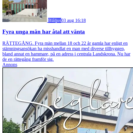
Blåljus
03 aug 16:18
Fyra unga män har åtal att vänta
RÄTTEGÅNG. Fyra män mellan 18 och 22 år gamla har enligt en
stämningsansökan ha misshandlat en man med diverse tillhyggen,
bland annat en hammare, på en adress i centrala Landskrona. Nu har
de en rättegång framför sig.
Annons