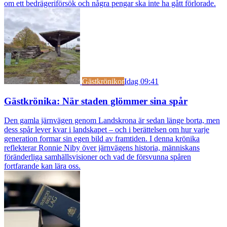
om ett bedrägeriförsök och några pengar ska inte ha gått förlorade.
Gästkrönikor
Idag 09:41
Gästkrönika: När staden glömmer sina spår
Den gamla järnvägen genom Landskrona är sedan länge borta, men
dess spår lever kvar i landskapet – och i berättelsen om hur varje
generation formar sin egen bild av framtiden. I denna krönika
reflekterar Ronnie Niby över järnvägens historia, människans
föränderliga samhällsvisioner och vad de försvunna spåren
fortfarande kan lära oss.