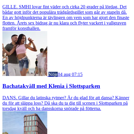
GILLE. SMHI lovar fint väder och cirka 20 grader på lördag. Det
bådar gott inför det populära trädgårdsgillet som går av stapeln då.
En av höjdpunkterna är tävlingen om vem som har gjort den finaste
flotten. Årets sex bidrag är nu klara och flyter vackert i vallgraven
framför konsthallen.
Nöje
04 aug 07:15
Bachatakväll med Klenia i Slottsparken
DANS. Gillar du latinska rytmer? Är du glad för att dansa? Känner
du för att släppa loss? Då ska du ta dig till scenen i Slottsparken på
torsdag kväll och ha dansskorna snörade på fötterna.