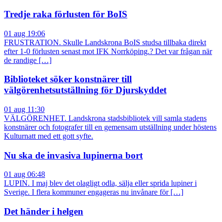
Tredje raka förlusten för BoIS
01 aug 19:06
FRUSTRATION. Skulle Landskrona BoIS studsa tillbaka direkt
efter 1-0 förlusten senast mot IFK Norrköping.? Det var frågan när
de randige […]
Biblioteket söker konstnärer till
välgörenhetsutställning för Djurskyddet
01 aug 11:30
VÄLGÖRENHET. Landskrona stadsbibliotek vill samla stadens
konstnärer och fotografer till en gemensam utställning under höstens
Kulturnatt med ett gott syfte.
Nu ska de invasiva lupinerna bort
01 aug 06:48
LUPIN. I maj blev det olagligt odla, sälja eller sprida lupiner i
Sverige. I flera kommuner engageras nu invånare för […]
Det händer i helgen