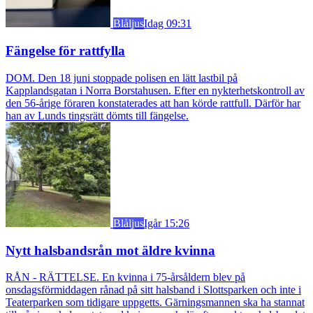
Blåljus
Idag 09:31
Fängelse för rattfylla
DOM. Den 18 juni stoppade polisen en lätt lastbil på
Kapplandsgatan i Norra Borstahusen. Efter en nykterhetskontroll av
den 56-årige föraren konstaterades att han körde rattfull. Därför har
han av Lunds tingsrätt dömts till fängelse.
Blåljus
Igår 15:26
Nytt halsbandsrån mot äldre kvinna
RÅN - RÄTTELSE. En kvinna i 75-årsåldern blev på
onsdagsförmiddagen rånad på sitt halsband i Slottsparken och inte i
Teaterparken som tidigare uppgetts. Gärningsmannen ska ha stannat