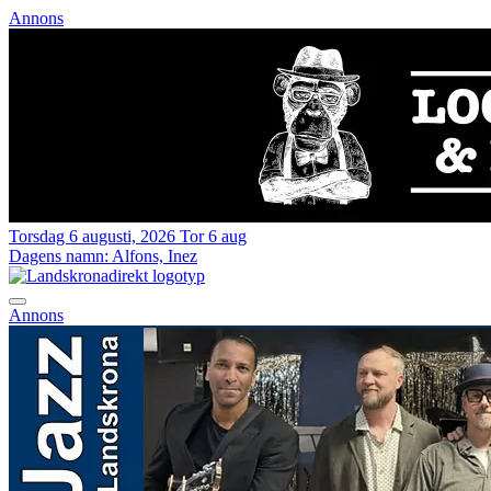
Annons
Torsdag 6 augusti, 2026
Tor 6 aug
Dagens namn:
Alfons, Inez
Annons