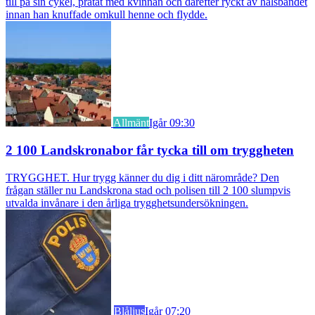
till på sin cykel, pratat med kvinnan och därefter ryckt av halsbandet
innan han knuffade omkull henne och flydde.
Allmänt
Igår 09:30
2 100 Landskronabor får tycka till om tryggheten
TRYGGHET. Hur trygg känner du dig i ditt närområde? Den
frågan ställer nu Landskrona stad och polisen till 2 100 slumpvis
utvalda invånare i den årliga trygghetsundersökningen.
Blåljus
Igår 07:20