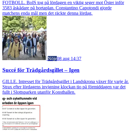
FOTBOLL. BoIS tog på lördagen en viktig seger mot Öster inför
3583 åskådare på bortaplan. Constantino Capotondi gjorde
matchens enda mål men det räckte denna lördag.
Nöje
08 aug 14:37
Succé för Trädgårdsgillet – Igen
GILLE. Intresset för Trädgårdsgillet i Landskrona växer för varje år.
Strax efter lördagens invigning klockan tio på förmiddagen var det
fullt i Slottsparken utanför Konsthallen.