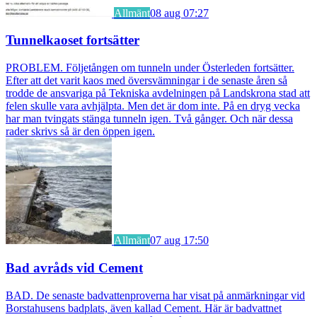
Allmänt
08 aug 07:27
Tunnelkaoset fortsätter
PROBLEM. Följetången om tunneln under Österleden fortsätter.
Efter att det varit kaos med översvämningar i de senaste åren så
trodde de ansvariga på Tekniska avdelningen på Landskrona stad att
felen skulle vara avhjälpta. Men det är dom inte. På en dryg vecka
har man tvingats stänga tunneln igen. Två gånger. Och när dessa
rader skrivs så är den öppen igen.
Allmänt
07 aug 17:50
Bad avråds vid Cement
BAD. De senaste badvattenproverna har visat på anmärkningar vid
Borstahusens badplats, även kallad Cement. Här är badvattnet