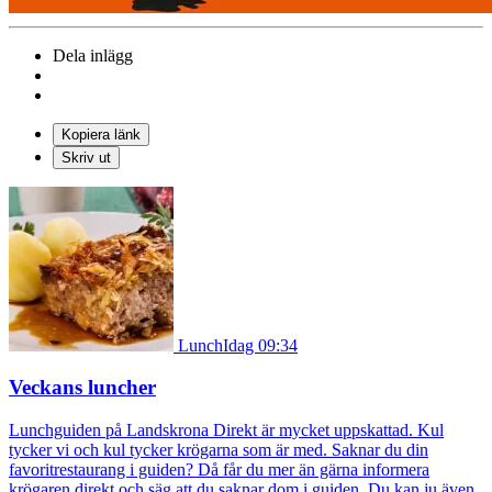
Dela inlägg
Kopiera länk
Skriv ut
Lunch
Idag 09:34
Veckans luncher
Lunchguiden på Landskrona Direkt är mycket uppskattad. Kul
tycker vi och kul tycker krögarna som är med. Saknar du din
favoritrestaurang i guiden? Då får du mer än gärna informera
krögaren direkt och säg att du saknar dom i guiden. Du kan ju även