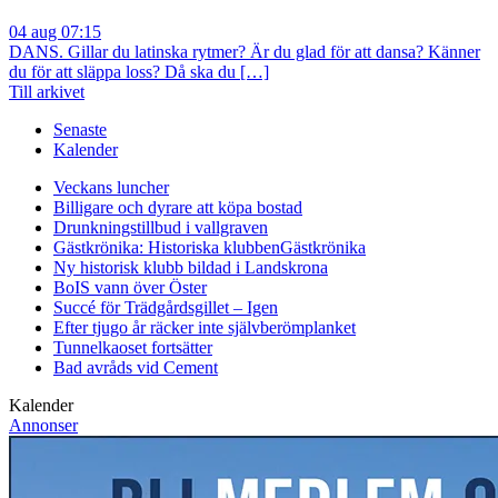
04 aug 07:15
DANS. Gillar du latinska rytmer? Är du glad för att dansa? Känner
du för att släppa loss? Då ska du […]
Till arkivet
Senaste
Kalender
Veckans luncher
Billigare och dyrare att köpa bostad
Drunkningstillbud i vallgraven
Gästkrönika: Historiska klubben
Gästkrönika
Ny historisk klubb bildad i Landskrona
BoIS vann över Öster
Succé för Trädgårdsgillet – Igen
Efter tjugo år räcker inte självberöm
planket
Tunnelkaoset fortsätter
Bad avråds vid Cement
Kalender
Annonser