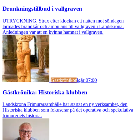
Drunkningstillbud i vallgraven
UTRYCKNING. Strax efter klockan ett natten mot söndagen
larmades brandkår och ambulans till vallgraven i Landskrona.
Anledningen var att en kvinna hamnat i vallgraven.
Gästkrönikor
Igår 07:00
Gästkrönika: Historiska klubben
Landskrona Frimurarsamhälle har startat en ny verksamhet, den
Historiska klubben som fokuserar på det operativa och spekulativa
frimureriets historia.