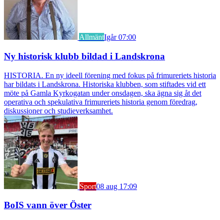
Allmänt
Igår 07:00
Ny historisk klubb bildad i Landskrona
HISTORIA. En ny ideell förening med fokus på frimureriets historia
har bildats i Landskrona. Historiska klubben, som stiftades vid ett
möte på Gamla Kyrkogatan under onsdagen, ska ägna sig åt det
operativa och spekulativa frimureriets historia genom föredrag,
diskussioner och studieverksamhet.
Sport
08 aug 17:09
BoIS vann över Öster