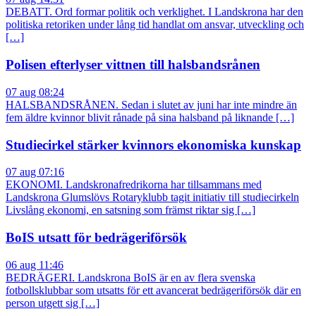
DEBATT. Ord formar politik och verklighet. I Landskrona har den
politiska retoriken under lång tid handlat om ansvar, utveckling och
[…]
Polisen efterlyser vittnen till halsbandsrånen
07 aug 08:24
HALSBANDSRÅNEN. Sedan i slutet av juni har inte mindre än
fem äldre kvinnor blivit rånade på sina halsband på liknande […]
Studiecirkel stärker kvinnors ekonomiska kunskap
07 aug 07:16
EKONOMI. Landskronafredrikorna har tillsammans med
Landskrona Glumslövs Rotaryklubb tagit initiativ till studiecirkeln
Livslång ekonomi, en satsning som främst riktar sig […]
BoIS utsatt för bedrägeriförsök
06 aug 11:46
BEDRÄGERI. Landskrona BoIS är en av flera svenska
fotbollsklubbar som utsatts för ett avancerat bedrägeriförsök där en
person utgett sig […]