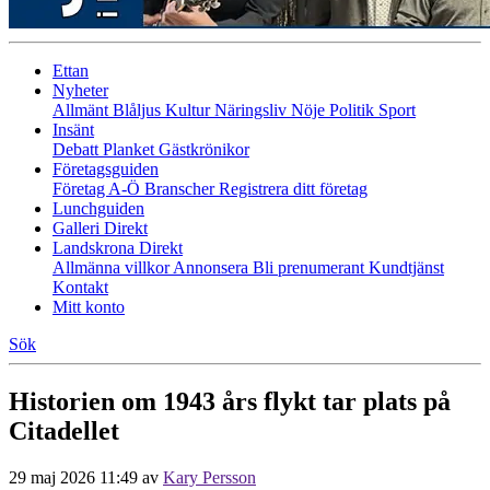
Ettan
Nyheter
Allmänt
Blåljus
Kultur
Näringsliv
Nöje
Politik
Sport
Insänt
Debatt
Planket
Gästkrönikor
Företagsguiden
Företag A-Ö
Branscher
Registrera ditt företag
Lunchguiden
Galleri Direkt
Landskrona Direkt
Allmänna villkor
Annonsera
Bli prenumerant
Kundtjänst
Kontakt
Mitt konto
Sök
Historien om 1943 års flykt tar plats på
Citadellet
29 maj 2026 11:49
av
Kary Persson