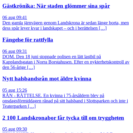
Gästkrönika: När staden glömmer sina spår
06 aug 09:41
Den gamla järnvägen genom Landskrona är sedan länge borta, men
dess spår lever kvar i landskapet – och i berättelsen […]
Fängelse för rattfylla
06 aug 09:31
DOM. Den 18 juni stoppade polisen en lätt lastbil på
Kapplandsgatan i Norra Borstahusen. Efter en nykterhetskontroll av
den 56-årige […]
Nytt halsbandsrån mot äldre kvinna
05 aug 15:26
RÅN - RÄTTELSE. En kvinna i 75-årsåldern blev på
onsdagsförmiddagen rånad på sitt halsband i Slottsparken och inte i
Teaterparken […]
2 100 Landskronabor får tycka till om tryggheten
05 aug 09:30