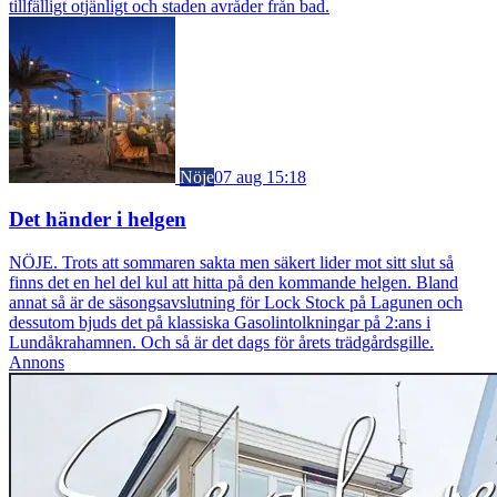
tillfälligt otjänligt och staden avråder från bad.
Nöje
07 aug 15:18
Det händer i helgen
NÖJE. Trots att sommaren sakta men säkert lider mot sitt slut så
finns det en hel del kul att hitta på den kommande helgen. Bland
annat så är de säsongsavslutning för Lock Stock på Lagunen och
dessutom bjuds det på klassiska Gasolintolkningar på 2:ans i
Lundåkrahamnen. Och så är det dags för årets trädgårdsgille.
Annons