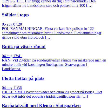
TRYGGHET. Hur trygg känner du dig i ditt närområde? Den
frågan ställer nu Landskrona stad och polisen till 2 100 […]
Stölder i topp
05 aug 07:20
POLISANMÄLNINGAR. Förra veckan fick polisen in 122
anmälningar om misstänkta brott i Landskrona. Flest anmälningar
gällde stöld utan inbrott och […]
Butik på väster rånad
04 aug 13:41
RÅN. Vid 20-tiden på söndagskvällen rånade två maskerade män en
mindre butik vid korsningen Suellsgatan–Svarvargatan i
Landskrona.
Flotta flottar på plats
04 aug 11:36
GILLE. SMHI lovar fint väder och cirka 20 grader på lördag. Det
bådar gott inför det populära trädgårdsgillet som går […]
Bachatakväll med Klenia i Slottsparken