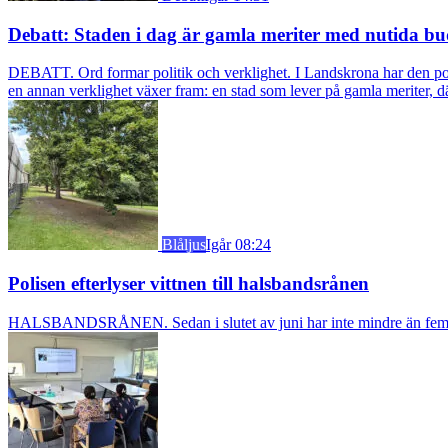
Debatt: Staden i dag är gamla meriter med nutida bu
DEBATT. Ord formar politik och verklighet. I Landskrona har den pol
en annan verklighet växer fram: en stad som lever på gamla meriter, dä
Blåljus
Igår 08:24
Polisen efterlyser vittnen till halsbandsrånen
HALSBANDSRÅNEN. Sedan i slutet av juni har inte mindre än fem äldre k