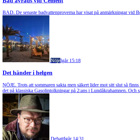
Bad avråds vid Cement
BAD. De senaste badvattenproverna har visat på anmärkningar vid Borst
Nöje
Igår 15:18
Det händer i helgen
NÖJE. Trots att sommaren sakta men säkert lider mot sitt slut så fin
det på klassiska Gasolintolkningar på 2:ans i Lundåkrahamnen. Och så ä
Debatt
Igår 14:31