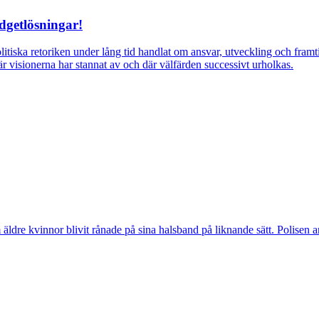
dgetlösningar!
itiska retoriken under lång tid handlat om ansvar, utveckling och fra
r visionerna har stannat av och där välfärden successivt urholkas.
vinnor blivit rånade på sina halsband på liknande sätt. Polisen arbeta