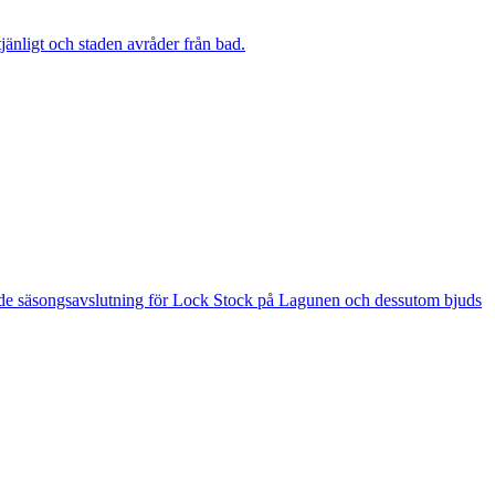
änligt och staden avråder från bad.
 är de säsongsavslutning för Lock Stock på Lagunen och dessutom bjuds