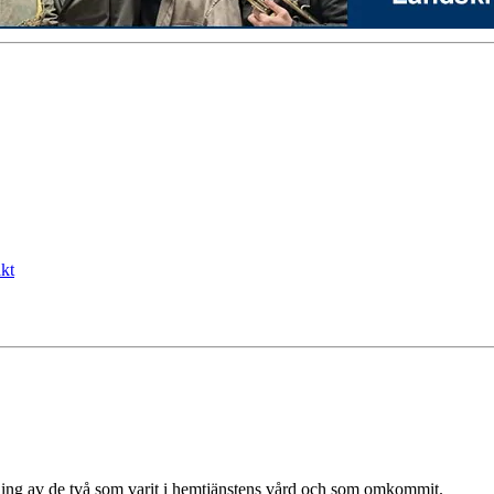
kt
ning av de två som varit i hemtjänstens vård och som omkommit.