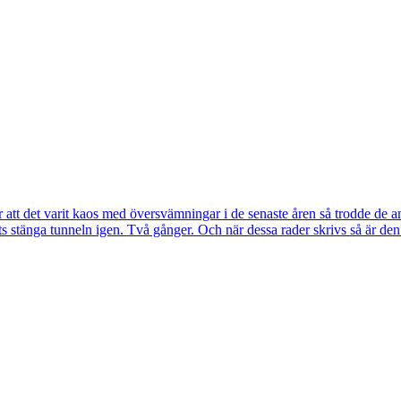
tt det varit kaos med översvämningar i de senaste åren så trodde de a
s stänga tunneln igen. Två gånger. Och när dessa rader skrivs så är de