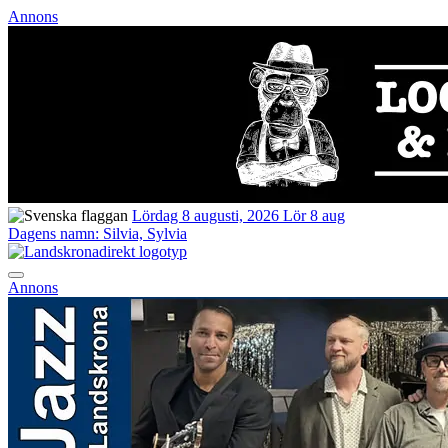
Annons
Lördag 8 augusti, 2026
Lör 8 aug
Dagens namn:
Silvia, Sylvia
Annons