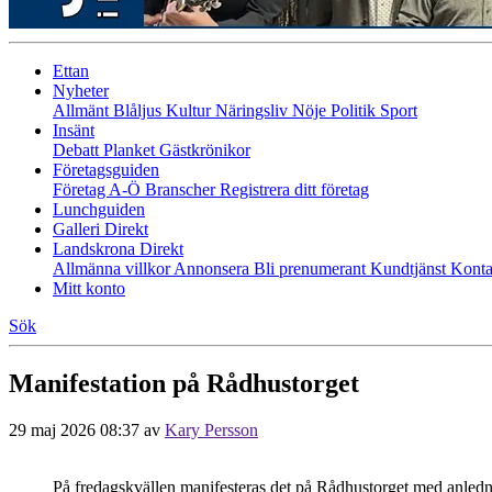
Ettan
Nyheter
Allmänt
Blåljus
Kultur
Näringsliv
Nöje
Politik
Sport
Insänt
Debatt
Planket
Gästkrönikor
Företagsguiden
Företag A-Ö
Branscher
Registrera ditt företag
Lunchguiden
Galleri Direkt
Landskrona Direkt
Allmänna villkor
Annonsera
Bli prenumerant
Kundtjänst
Konta
Mitt konto
Sök
Manifestation på Rådhustorget
29 maj 2026 08:37
av
Kary Persson
På fredagskvällen manifesteras det på Rådhustorget med anled