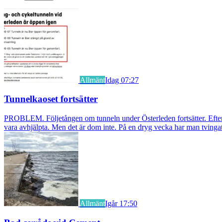
Allmänt
Idag 07:27
Tunnelkaoset fortsätter
PROBLEM. Följetången om tunneln under Österleden fortsätter. Efter a
vara avhjälpta. Men det är dom inte. På en dryg vecka har man tvingat
Allmänt
Igår 17:50