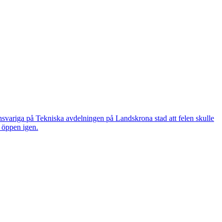
nsvariga på Tekniska avdelningen på Landskrona stad att felen skulle
n öppen igen.