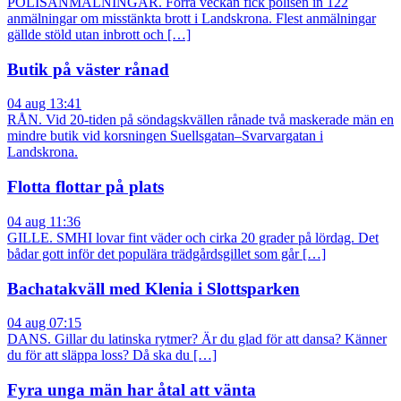
POLISANMÄLNINGAR. Förra veckan fick polisen in 122
anmälningar om misstänkta brott i Landskrona. Flest anmälningar
gällde stöld utan inbrott och […]
Butik på väster rånad
04 aug 13:41
RÅN. Vid 20-tiden på söndagskvällen rånade två maskerade män en
mindre butik vid korsningen Suellsgatan–Svarvargatan i
Landskrona.
Flotta flottar på plats
04 aug 11:36
GILLE. SMHI lovar fint väder och cirka 20 grader på lördag. Det
bådar gott inför det populära trädgårdsgillet som går […]
Bachatakväll med Klenia i Slottsparken
04 aug 07:15
DANS. Gillar du latinska rytmer? Är du glad för att dansa? Känner
du för att släppa loss? Då ska du […]
Fyra unga män har åtal att vänta