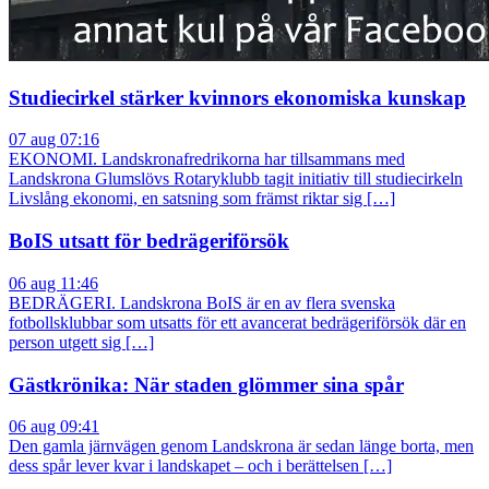
Studiecirkel stärker kvinnors ekonomiska kunskap
07 aug 07:16
EKONOMI. Landskronafredrikorna har tillsammans med
Landskrona Glumslövs Rotaryklubb tagit initiativ till studiecirkeln
Livslång ekonomi, en satsning som främst riktar sig […]
BoIS utsatt för bedrägeriförsök
06 aug 11:46
BEDRÄGERI. Landskrona BoIS är en av flera svenska
fotbollsklubbar som utsatts för ett avancerat bedrägeriförsök där en
person utgett sig […]
Gästkrönika: När staden glömmer sina spår
06 aug 09:41
Den gamla järnvägen genom Landskrona är sedan länge borta, men
dess spår lever kvar i landskapet – och i berättelsen […]