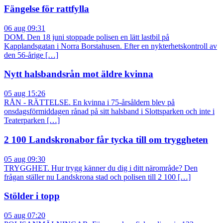
Fängelse för rattfylla
06 aug 09:31
DOM. Den 18 juni stoppade polisen en lätt lastbil på
Kapplandsgatan i Norra Borstahusen. Efter en nykterhetskontroll av
den 56-årige […]
Nytt halsbandsrån mot äldre kvinna
05 aug 15:26
RÅN - RÄTTELSE. En kvinna i 75-årsåldern blev på
onsdagsförmiddagen rånad på sitt halsband i Slottsparken och inte i
Teaterparken […]
2 100 Landskronabor får tycka till om tryggheten
05 aug 09:30
TRYGGHET. Hur trygg känner du dig i ditt närområde? Den
frågan ställer nu Landskrona stad och polisen till 2 100 […]
Stölder i topp
05 aug 07:20