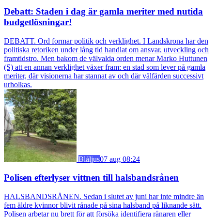
Debatt: Staden i dag är gamla meriter med nutida
budgetlösningar!
DEBATT. Ord formar politik och verklighet. I Landskrona har den
politiska retoriken under lång tid handlat om ansvar, utveckling och
framtidstro. Men bakom de välvalda orden menar Marko Huttunen
(S) att en annan verklighet växer fram: en stad som lever på gamla
meriter, där visionerna har stannat av och där välfärden successivt
urholkas.
Blåljus
07 aug 08:24
Polisen efterlyser vittnen till halsbandsrånen
HALSBANDSRÅNEN. Sedan i slutet av juni har inte mindre än
fem äldre kvinnor blivit rånade på sina halsband på liknande sätt.
Polisen arbetar nu brett för att försöka identifiera rånaren eller