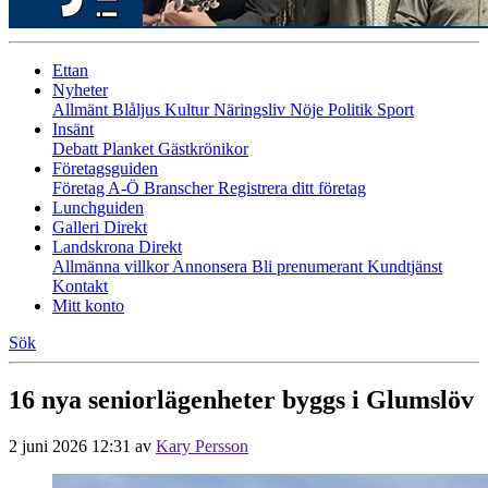
Ettan
Nyheter
Allmänt
Blåljus
Kultur
Näringsliv
Nöje
Politik
Sport
Insänt
Debatt
Planket
Gästkrönikor
Företagsguiden
Företag A-Ö
Branscher
Registrera ditt företag
Lunchguiden
Galleri Direkt
Landskrona Direkt
Allmänna villkor
Annonsera
Bli prenumerant
Kundtjänst
Kontakt
Mitt konto
Sök
16 nya seniorlägenheter byggs i Glumslöv
2 juni 2026 12:31
av
Kary Persson