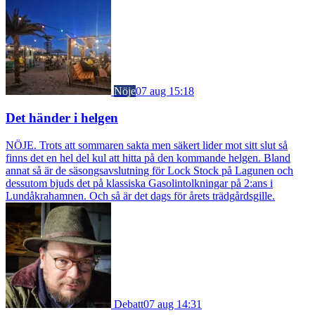
Nöje
07 aug 15:18
Det händer i helgen
NÖJE. Trots att sommaren sakta men säkert lider mot sitt slut så
finns det en hel del kul att hitta på den kommande helgen. Bland
annat så är de säsongsavslutning för Lock Stock på Lagunen och
dessutom bjuds det på klassiska Gasolintolkningar på 2:ans i
Lundåkrahamnen. Och så är det dags för årets trädgårdsgille.
Debatt
07 aug 14:31