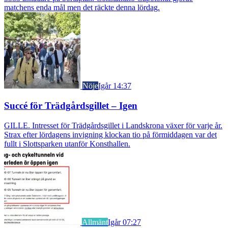
matchens enda mål men det räckte denna lördag.
Nöje
Igår 14:37
Succé för Trädgårdsgillet – Igen
GILLE. Intresset för Trädgårdsgillet i Landskrona växer för varje år.
Strax efter lördagens invigning klockan tio på förmiddagen var det
fullt i Slottsparken utanför Konsthallen.
Allmänt
Igår 07:27