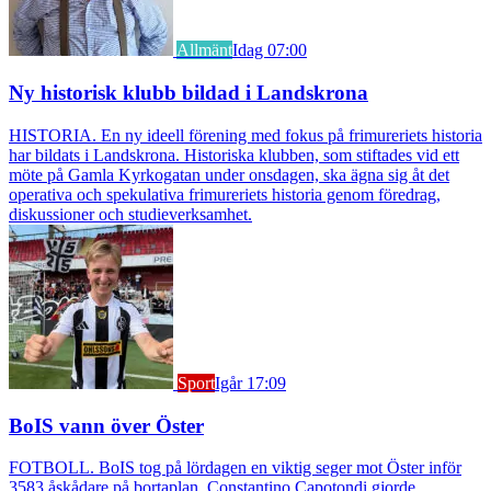
Allmänt
Idag 07:00
Ny historisk klubb bildad i Landskrona
HISTORIA. En ny ideell förening med fokus på frimureriets historia
har bildats i Landskrona. Historiska klubben, som stiftades vid ett
möte på Gamla Kyrkogatan under onsdagen, ska ägna sig åt det
operativa och spekulativa frimureriets historia genom föredrag,
diskussioner och studieverksamhet.
Sport
Igår 17:09
BoIS vann över Öster
FOTBOLL. BoIS tog på lördagen en viktig seger mot Öster inför
3583 åskådare på bortaplan. Constantino Capotondi gjorde