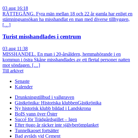
03 aug 16:18
RÄTTEGÅNG. Fyra män mellan 18 och 22 år gamla har enligt en
stämningsansökan ha misshandlat en man med diverse tillhyggen,
[…]
Turist misshandlades i centrum
03 aug 11:38
MISSHANDEL. En man i 20-årsåldern, hemmahörande i en
kommun i östra Skåne misshandlades av ett flertal personer natten
mot söndagen. […]
Till arkivet
Senaste
Kalender
Drunkningstillbud i vallgraven
Gästkrönika: Historiska klubben
Gästkrönika
Ny historisk klubb bildad i Landskrona
BoIS vann över Öster
Succé för Trädgårdsgillet – Igen
Efter tjugo år räcker inte självberöm
planket
Tunnelkaoset fortsätter
Bad avråds vid Cement