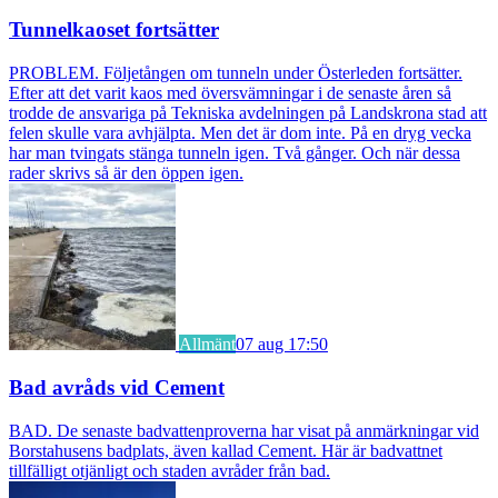
Tunnelkaoset fortsätter
PROBLEM. Följetången om tunneln under Österleden fortsätter.
Efter att det varit kaos med översvämningar i de senaste åren så
trodde de ansvariga på Tekniska avdelningen på Landskrona stad att
felen skulle vara avhjälpta. Men det är dom inte. På en dryg vecka
har man tvingats stänga tunneln igen. Två gånger. Och när dessa
rader skrivs så är den öppen igen.
Allmänt
07 aug 17:50
Bad avråds vid Cement
BAD. De senaste badvattenproverna har visat på anmärkningar vid
Borstahusens badplats, även kallad Cement. Här är badvattnet
tillfälligt otjänligt och staden avråder från bad.