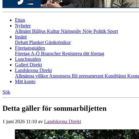
Ettan
Nyheter
Allmänt
Blåljus
Kultur
Näringsliv
Nöje
Politik
Sport
Insänt
Debatt
Planket
Gästkrönikor
Företagsguiden
Företag A-Ö
Branscher
Registrera ditt företag
Lunchguiden
Galleri Direkt
Landskrona Direkt
Allmänna villkor
Annonsera
Bli prenumerant
Kundtjänst
Konta
Mitt konto
Sök
Detta gäller för sommarbiljetten
1 juni 2026 11:10
av
Landskrona Direkt