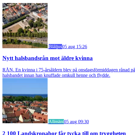
Blåljus
05 aug 15:26
Nytt halsbandsrån mot äldre kvinna
RÅN. En kvinna i 75-årsåldern blev på onsdagsförmiddagen rånad på si
halsbandet innan han knuffade omkull henne och flydde.
Allmänt
05 aug 09:30
2 100 Landskronabor får tycka till om tryggheten