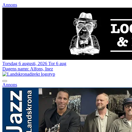
Annons
Torsdag 6 augusti, 2026
Tor 6 aug
Dagens namn:
Alfons, Inez
Annons