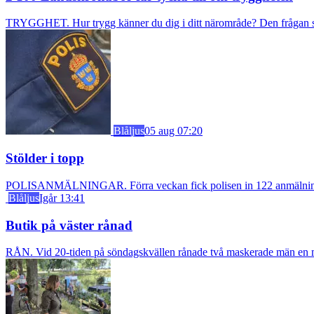
TRYGGHET. Hur trygg känner du dig i ditt närområde? Den frågan stäl
Blåljus
05 aug 07:20
Stölder i topp
POLISANMÄLNINGAR. Förra veckan fick polisen in 122 anmälningar om
Blåljus
Igår 13:41
Butik på väster rånad
RÅN. Vid 20-tiden på söndagskvällen rånade två maskerade män en m