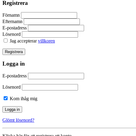
Registrera
Förnamn
Efternamn
E-postadress
Lösenord
Jag accepterar
villkoren
Logga in
E-postadress
Lösenord
Kom ihåg mig
Glömt lösenord?
Klicka här för att registrera ett konto