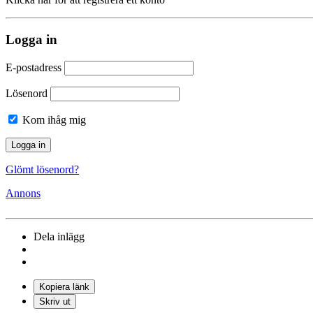
Logga in
E-postadress
Lösenord
Kom ihåg mig
Glömt lösenord?
Annons
Dela inlägg
Kopiera länk
Skriv ut