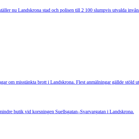
ler nu Landskrona stad och polisen till 2 100 slumpvis utvalda invåna
 misstänkta brott i Landskrona. Flest anmälningar gällde stöld utan
indre butik vid korsningen Suellsgatan–Svarvargatan i Landskrona.