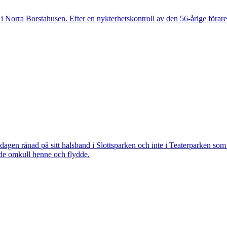
 Norra Borstahusen. Efter en nykterhetskontroll av den 56-årige föraren
 rånad på sitt halsband i Slottsparken och inte i Teaterparken som ti
ade omkull henne och flydde.