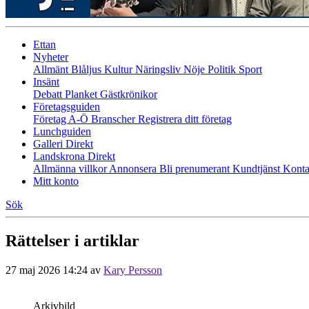
Ettan
Nyheter
Allmänt
Blåljus
Kultur
Näringsliv
Nöje
Politik
Sport
Insänt
Debatt
Planket
Gästkrönikor
Företagsguiden
Företag A-Ö
Branscher
Registrera ditt företag
Lunchguiden
Galleri Direkt
Landskrona Direkt
Allmänna villkor
Annonsera
Bli prenumerant
Kundtjänst
Konta
Mitt konto
Sök
Rättelser i artiklar
27 maj 2026 14:24
av
Kary Persson
Arkivbild