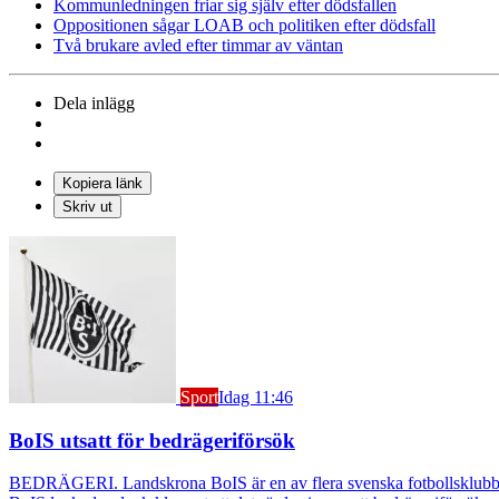
Kommunledningen friar sig själv efter dödsfallen
Oppositionen sågar LOAB och politiken efter dödsfall
Två brukare avled efter timmar av väntan
Dela inlägg
Kopiera länk
Skriv ut
Sport
Idag 11:46
BoIS utsatt för bedrägeriförsök
BEDRÄGERI. Landskrona BoIS är en av flera svenska fotbollsklubbar s