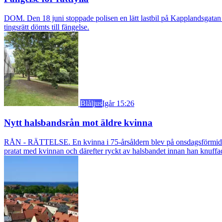
DOM. Den 18 juni stoppade polisen en lätt lastbil på Kapplandsgatan i
tingsrätt dömts till fängelse.
Blåljus
Igår 15:26
Nytt halsbandsrån mot äldre kvinna
RÅN - RÄTTELSE. En kvinna i 75-årsåldern blev på onsdagsförmiddagen
pratat med kvinnan och därefter ryckt av halsbandet innan han knuff