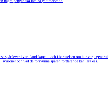
ch några pengar ska inte ha gått förlorade.
pår lever kvar i landskapet – och i berättelsen om hur varje generatio
lsvisioner och vad de försvunna spåren fortfarande kan lära oss.