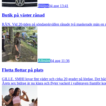
Blåljus
04 aug 13:41
Butik på väster rånad
RÅN. Vid 20-tiden på söndagskvällen rånade två maskerade män en m
Allmänt
04 aug 11:36
Flotta flottar på plats
GILLE. SMHI lovar fint väder och cirka 20 grader på lördag. Det bådar
Årets sex bidrag är nu klara och flyter vackert i vallgraven framför ko