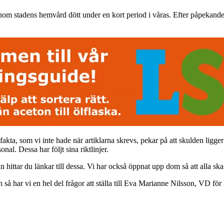
inom stadens hemvård dött under en kort period i våras. Efter påpekande o
akta, som vi inte hade när artiklarna skrevs, pekar på att skulden ligge
al. Dessa har följt sina riktlinjer.
an hittar du länkar till dessa. Vi har också öppnat upp dom så att alla s
len så har vi en hel del frågor att ställa till Eva Marianne Nilsson, V