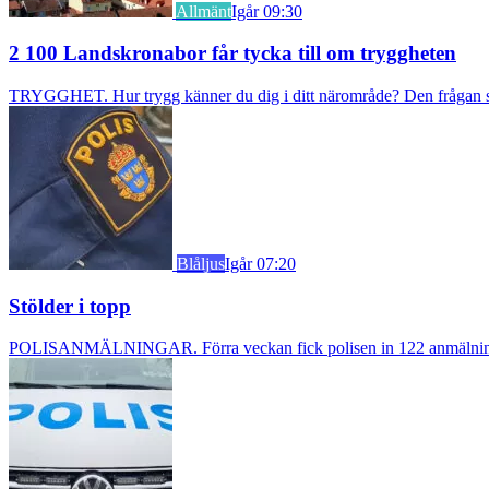
Allmänt
Igår 09:30
2 100 Landskronabor får tycka till om tryggheten
TRYGGHET. Hur trygg känner du dig i ditt närområde? Den frågan stäl
Blåljus
Igår 07:20
Stölder i topp
POLISANMÄLNINGAR. Förra veckan fick polisen in 122 anmälningar om