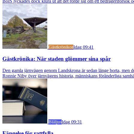
BoIS lyckades dock klura ut att det rörde sig om ett bedrägeriförsök o
Gästkrönikor
Idag 09:41
Gästkrönika: När staden glömmer sina spår
Den gamla järnvägen genom Landskrona är sedan länge borta, men dess s
Ronnie Niby över järnvägens historia, människans föränderliga samhäl
Blåljus
Idag 09:31
Fängelse för rattfylla