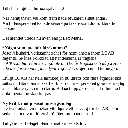
Till slut ringde anhöriga själva 112.
När hemtjänsten väl kom fram hade brukaren slutat andas.
Ambulanspersonal kallade senare på läkare som dödförklarade
personen.
Det ärendet utreds nu även enligt Lex Maria.
”Något som inte bör förekomma”
Josef Alsuhairi, verksamhetschef för hemtjänsten inom LOAB,
säger till Skånes Folkblad att händelserna är tragiska.
– Allt som har hänt tar vi på allvar. Det är tragiskt och något som
inte bör förekomma, men tyvärr gör det
, säger han till tidningen.
Enligt LOAB har hela larmkedjan nu utretts och flera åtgärder ska
sättas in. Bland annat ska fler bilar och mer personal göra det möjligt
att snabbare rycka ut på larm. Bolaget uppger också att rutiner och
dokumentation ska skärpas.
Ny kritik mot pressat omsorgsbolag
De två dödsfallen innebär ytterligare ett bakslag för LOAB, som
sedan starten varit föremål för återkommande kritik.
Tidigare har bolaget bland annat kritiserats för: