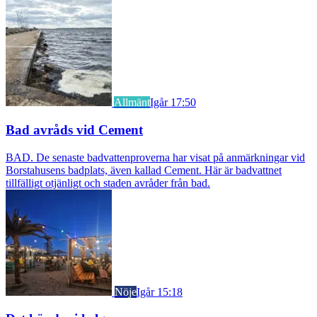
Allmänt
Igår 17:50
Bad avråds vid Cement
BAD. De senaste badvattenproverna har visat på anmärkningar vid
Borstahusens badplats, även kallad Cement. Här är badvattnet
tillfälligt otjänligt och staden avråder från bad.
Nöje
Igår 15:18