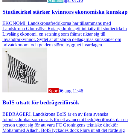
Allmänt
Igår 07:16
Studiecirkel stärker kvinnors ekonomiska kunskap
EKONOMI. Landskronafredrikorna har tillsammans med
Landskrona Glumslövs Rotaryklubb tagit initiativ till studiecirkeln
Livslång ekonomi, en satsning som främst riktar sig till
invandrarkvinnor. Syftet är att stärka deltagarnas kunskaper om
privatekonomi och ge dem större trygghet i vardagen.
Sport
06 aug 11:46
BoIS utsatt för bedrägeriförsök
BEDRÄGERI. Landskrona BoIS är en av flera svenska
fotbollsklubbar som utsatts för ett avancerat bedrägeriförsök där en
person utgett sig för att vara FC Groningens tekniske direktör
Mohammed Allach. BoIS lyckades dock klura ut att det rörde sig