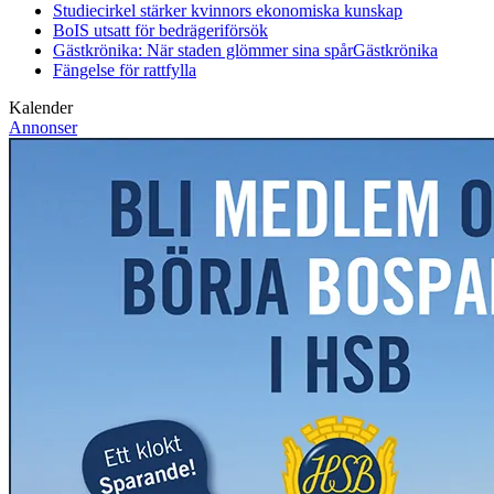
Studiecirkel stärker kvinnors ekonomiska kunskap
BoIS utsatt för bedrägeriförsök
Gästkrönika: När staden glömmer sina spår
Gästkrönika
Fängelse för rattfylla
Kalender
Annonser