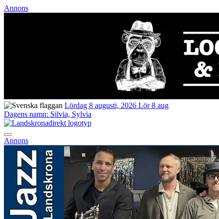
Annons
Lördag 8 augusti, 2026
Lör 8 aug
Dagens namn:
Silvia, Sylvia
Annons