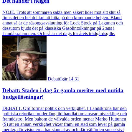
Det händer i helgen
NÖJE. Trots att sommaren sakta men säkert lider mot sitt slut så
finns det en hel del kul att hitta på den kommande helgen. Bland
annat så är de säsongsavslutning för Lock Stock på Lagunen och
dessutom bjuds det på klassiska Gasolintolkningar på 2:ans i
Lundåkrahamnen. Och så är det dags för årets trädgårdsgille.
Debatt
Igår 14:31
Debatt: Staden i dag är gamla meriter med nutida
budgetlösningar!
DEBATT. Ord formar politik och verklighet. I Landskrona har den
politiska retoriken under lång tid handlat om ansvar, utveckling och
framtidstro. Men bakom de välvalda orden menar Marko Huttunen
(S) att en annan verklighet växer fram: en stad som lever på gamla
meriter, där visionerna har stannat av och där välfärden successivt