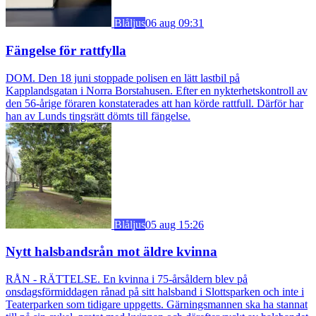
Blåljus
06 aug 09:31
Fängelse för rattfylla
DOM. Den 18 juni stoppade polisen en lätt lastbil på
Kapplandsgatan i Norra Borstahusen. Efter en nykterhetskontroll av
den 56-årige föraren konstaterades att han körde rattfull. Därför har
han av Lunds tingsrätt dömts till fängelse.
Blåljus
05 aug 15:26
Nytt halsbandsrån mot äldre kvinna
RÅN - RÄTTELSE. En kvinna i 75-årsåldern blev på
onsdagsförmiddagen rånad på sitt halsband i Slottsparken och inte i
Teaterparken som tidigare uppgetts. Gärningsmannen ska ha stannat