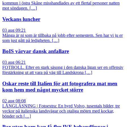
kommun i östra Skåne misshandlades av ett flertal personer natten
mot söndagen. […]
Veckans luncher
03 aug 09:21
Många är ni som är tillbaka på jobb efter semestern. Sen har vi ju er
som just gått på ledigheten. […]
BoIS värvar dansk anfallare
03 aug 06:21
FOTBOLL. Efter en stark säsong i den danska ligan ser en offensiv
förstärkning ut att vara på väg till Landskrona […]
Oskar reste till Italien för att fotografera mat men
kom hem med något mycket större
02 aug 08:08
LÅNGLÄSNING | Fotoextra: En hyrd Volvo, tusentals bilder, tre
veckor på italienska landsvägar och otaliga möten med kockar,
bönder och […]
Par utan barn kan få fler IVF-behandlingar i