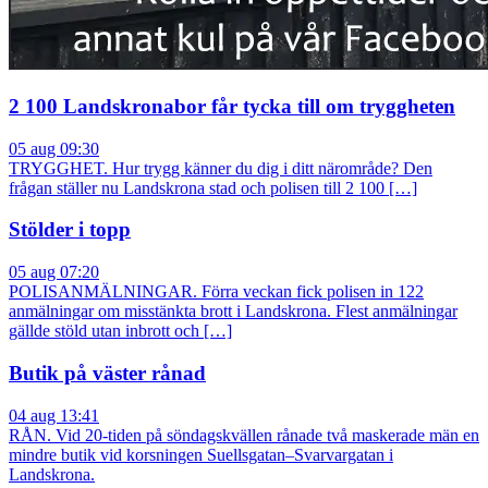
2 100 Landskronabor får tycka till om tryggheten
05 aug 09:30
TRYGGHET. Hur trygg känner du dig i ditt närområde? Den
frågan ställer nu Landskrona stad och polisen till 2 100 […]
Stölder i topp
05 aug 07:20
POLISANMÄLNINGAR. Förra veckan fick polisen in 122
anmälningar om misstänkta brott i Landskrona. Flest anmälningar
gällde stöld utan inbrott och […]
Butik på väster rånad
04 aug 13:41
RÅN. Vid 20-tiden på söndagskvällen rånade två maskerade män en
mindre butik vid korsningen Suellsgatan–Svarvargatan i
Landskrona.