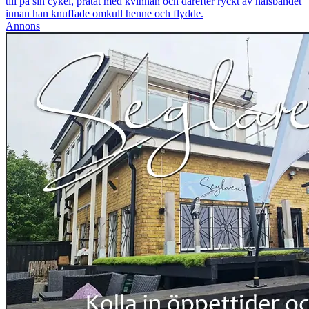
till på sin cykel, pratat med kvinnan och därefter ryckt av halsbandet
innan han knuffade omkull henne och flydde.
Annons