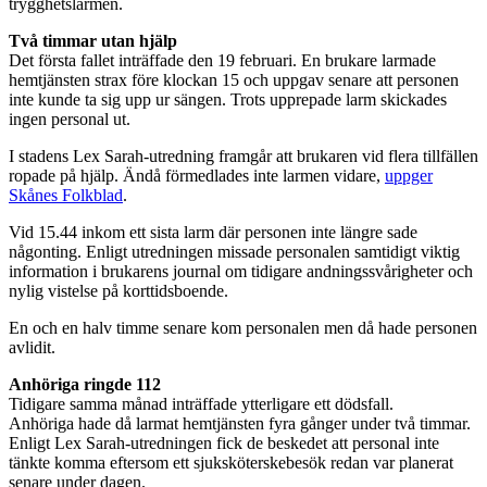
trygghetslarmen.
Två timmar utan hjälp
Det första fallet inträffade den 19 februari. En brukare larmade
hemtjänsten strax före klockan 15 och uppgav senare att personen
inte kunde ta sig upp ur sängen. Trots upprepade larm skickades
ingen personal ut.
I stadens Lex Sarah-utredning framgår att brukaren vid flera tillfällen
ropade på hjälp. Ändå förmedlades inte larmen vidare,
uppger
Skånes Folkblad
.
Vid 15.44 inkom ett sista larm där personen inte längre sade
någonting. Enligt utredningen missade personalen samtidigt viktig
information i brukarens journal om tidigare andningssvårigheter och
nylig vistelse på korttidsboende.
En och en halv timme senare kom personalen men då hade personen
avlidit.
Anhöriga ringde 112
Tidigare samma månad inträffade ytterligare ett dödsfall.
Anhöriga hade då larmat hemtjänsten fyra gånger under två timmar.
Enligt Lex Sarah-utredningen fick de beskedet att personal inte
tänkte komma eftersom ett sjuksköterskebesök redan var planerat
senare under dagen.