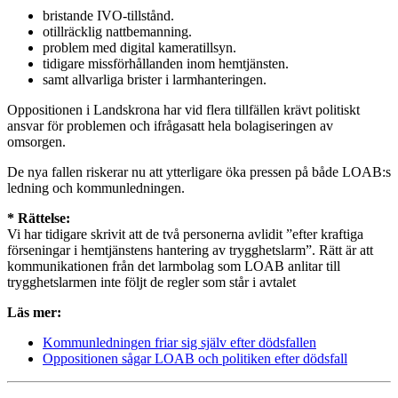
bristande IVO-tillstånd.
otillräcklig nattbemanning.
problem med digital kameratillsyn.
tidigare missförhållanden inom hemtjänsten.
samt allvarliga brister i larmhanteringen.
Oppositionen i Landskrona har vid flera tillfällen krävt politiskt
ansvar för problemen och ifrågasatt hela bolagiseringen av
omsorgen.
De nya fallen riskerar nu att ytterligare öka pressen på både LOAB:s
ledning och kommunledningen.
* Rättelse:
Vi har tidigare skrivit att de två personerna avlidit ”efter kraftiga
förseningar i hemtjänstens hantering av trygghetslarm”. Rätt är att
kommunikationen från det larmbolag som LOAB anlitar till
trygghetslarmen inte följt de regler som står i avtalet
Läs mer:
Kommunledningen friar sig själv efter dödsfallen
Oppositionen sågar LOAB och politiken efter dödsfall