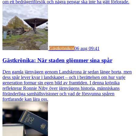
om ett bedrägeriförsök och några pengar ska inte ha gått förlorade.
Gästkrönikor
06 aug 09:41
Gästkrönika: När staden glömmer sina spår
Den gamla järnvägen genom Landskrona är sedan länge borta, men
dess spår lever kvar i landskapet – och i berättelsen om hur varje
generation formar sin egen bild av framtiden. I denna krönika
reflekterar Ronnie Niby över järnvägens historia, människans
föränderliga samhällsvisioner och vad de försvunna spåren
fortfarande kan lära oss.