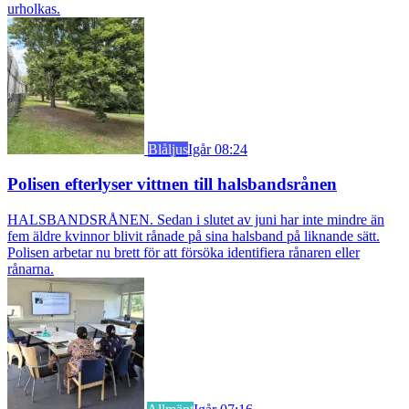
urholkas.
Blåljus
Igår 08:24
Polisen efterlyser vittnen till halsbandsrånen
HALSBANDSRÅNEN. Sedan i slutet av juni har inte mindre än
fem äldre kvinnor blivit rånade på sina halsband på liknande sätt.
Polisen arbetar nu brett för att försöka identifiera rånaren eller
rånarna.