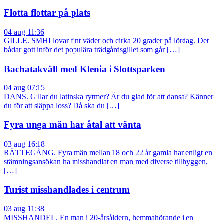
Flotta flottar på plats
04 aug 11:36
GILLE. SMHI lovar fint väder och cirka 20 grader på lördag. Det
bådar gott inför det populära trädgårdsgillet som går […]
Bachatakväll med Klenia i Slottsparken
04 aug 07:15
DANS. Gillar du latinska rytmer? Är du glad för att dansa? Känner
du för att släppa loss? Då ska du […]
Fyra unga män har åtal att vänta
03 aug 16:18
RÄTTEGÅNG. Fyra män mellan 18 och 22 år gamla har enligt en
stämningsansökan ha misshandlat en man med diverse tillhyggen,
[…]
Turist misshandlades i centrum
03 aug 11:38
MISSHANDEL. En man i 20-årsåldern, hemmahörande i en