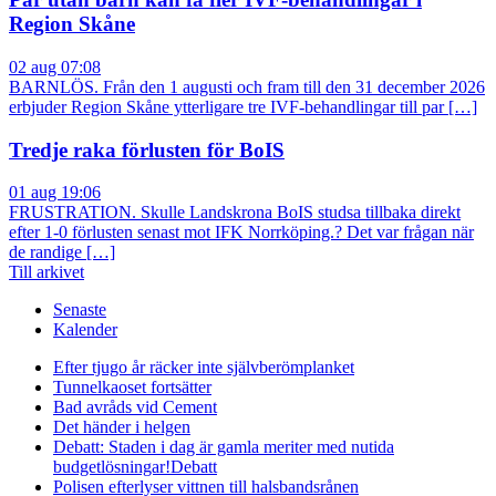
Region Skåne
02 aug 07:08
BARNLÖS. Från den 1 augusti och fram till den 31 december 2026
erbjuder Region Skåne ytterligare tre IVF-behandlingar till par […]
Tredje raka förlusten för BoIS
01 aug 19:06
FRUSTRATION. Skulle Landskrona BoIS studsa tillbaka direkt
efter 1-0 förlusten senast mot IFK Norrköping.? Det var frågan när
de randige […]
Till arkivet
Senaste
Kalender
Efter tjugo år räcker inte självberöm
planket
Tunnelkaoset fortsätter
Bad avråds vid Cement
Det händer i helgen
Debatt: Staden i dag är gamla meriter med nutida
budgetlösningar!
Debatt
Polisen efterlyser vittnen till halsbandsrånen