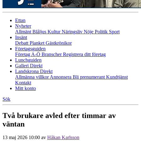
Ettan
Nyheter
Allmänt
Blåljus
Kultur
Näringsliv
Nöje
Politik
Sport
Insänt
Debatt
Planket
Gästkrönikor
Företagsguiden
Företag A-Ö
Branscher
Registrera ditt företag
Lunchguiden
Galleri Direkt
Landskrona Direkt
Allmänna villkor
Annonsera
Bli prenumerant
Kundtjänst
Kontakt
Mitt konto
Sök
Två brukare avled efter timmar av
väntan
13 maj 2026 10:00
av
Håkan Karlsson