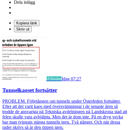
Dela inlägg
Kopiera länk
Skriv ut
Allmänt
Idag 07:27
Tunnelkaoset fortsätter
PROBLEM. Följetången om tunneln under Österleden fortsätter.
Efter att det varit kaos med översvämningar i de senaste åren så
trodde de ansvariga på Tekniska avdelningen på Landskrona stad att
felen skulle vara avhjälpta. Men det är dom inte. På en dryg vecka
har man tvingats stänga tunneln igen. Två gånger. Och när dessa
rader skrivs så är den öppen igen.