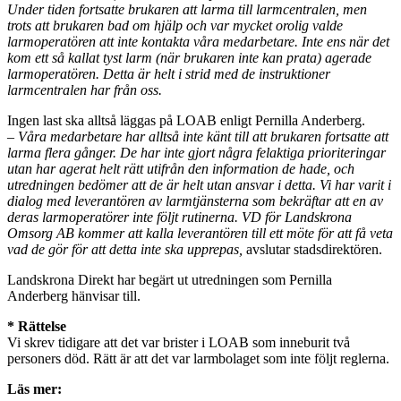
Under tiden fortsatte brukaren att larma till larmcentralen, men
trots att brukaren bad om hjälp och var mycket orolig valde
larmoperatören att inte kontakta våra medarbetare. Inte ens när det
kom ett så kallat tyst larm (när brukaren inte kan prata) agerade
larmoperatören. Detta är helt i strid med de instruktioner
larmcentralen har från oss.
Ingen last ska alltså läggas på LOAB enligt Pernilla Anderberg.
– Våra medarbetare har alltså inte känt till att brukaren fortsatte att
larma flera gånger. De har inte gjort några felaktiga prioriteringar
utan har agerat helt rätt utifrån den information de hade, och
utredningen bedömer att de är helt utan ansvar i detta. Vi har varit i
dialog med leverantören av larmtjänsterna som bekräftar att en av
deras larmoperatörer inte följt rutinerna. VD för Landskrona
Omsorg AB kommer att kalla leverantören till ett möte för att få veta
vad de gör för att detta inte ska upprepas,
avslutar stadsdirektören.
Landskrona Direkt har begärt ut utredningen som Pernilla
Anderberg hänvisar till.
* Rättelse
Vi skrev tidigare att det var brister i LOAB som inneburit två
personers död. Rätt är att det var larmbolaget som inte följt reglerna.
Läs mer: