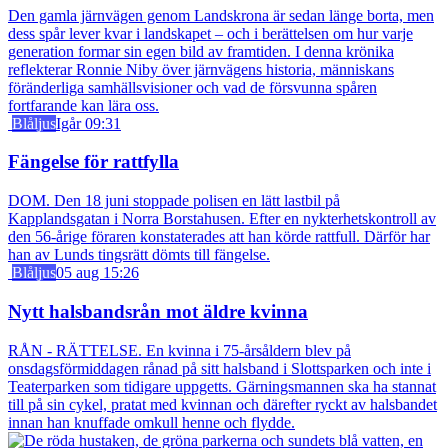
Den gamla järnvägen genom Landskrona är sedan länge borta, men
dess spår lever kvar i landskapet – och i berättelsen om hur varje
generation formar sin egen bild av framtiden. I denna krönika
reflekterar Ronnie Niby över järnvägens historia, människans
föränderliga samhällsvisioner och vad de försvunna spåren
fortfarande kan lära oss.
Blåljus
Igår 09:31
Fängelse för rattfylla
DOM. Den 18 juni stoppade polisen en lätt lastbil på
Kapplandsgatan i Norra Borstahusen. Efter en nykterhetskontroll av
den 56-årige föraren konstaterades att han körde rattfull. Därför har
han av Lunds tingsrätt dömts till fängelse.
Blåljus
05 aug 15:26
Nytt halsbandsrån mot äldre kvinna
RÅN - RÄTTELSE. En kvinna i 75-årsåldern blev på
onsdagsförmiddagen rånad på sitt halsband i Slottsparken och inte i
Teaterparken som tidigare uppgetts. Gärningsmannen ska ha stannat
till på sin cykel, pratat med kvinnan och därefter ryckt av halsbandet
innan han knuffade omkull henne och flydde.