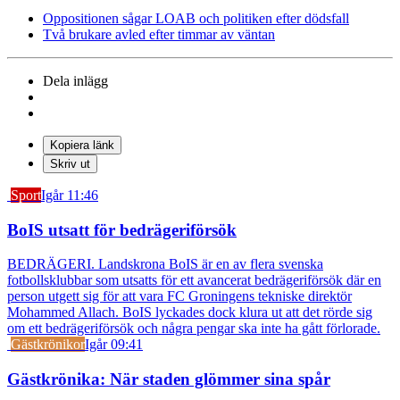
Oppositionen sågar LOAB och politiken efter dödsfall
Två brukare avled efter timmar av väntan
Dela inlägg
Kopiera länk
Skriv ut
Sport
Igår 11:46
BoIS utsatt för bedrägeriförsök
BEDRÄGERI. Landskrona BoIS är en av flera svenska
fotbollsklubbar som utsatts för ett avancerat bedrägeriförsök där en
person utgett sig för att vara FC Groningens tekniske direktör
Mohammed Allach. BoIS lyckades dock klura ut att det rörde sig
om ett bedrägeriförsök och några pengar ska inte ha gått förlorade.
Gästkrönikor
Igår 09:41
Gästkrönika: När staden glömmer sina spår