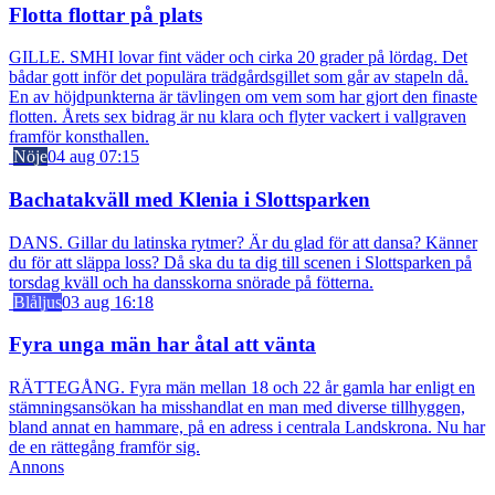
Flotta flottar på plats
GILLE. SMHI lovar fint väder och cirka 20 grader på lördag. Det
bådar gott inför det populära trädgårdsgillet som går av stapeln då.
En av höjdpunkterna är tävlingen om vem som har gjort den finaste
flotten. Årets sex bidrag är nu klara och flyter vackert i vallgraven
framför konsthallen.
Nöje
04 aug 07:15
Bachatakväll med Klenia i Slottsparken
DANS. Gillar du latinska rytmer? Är du glad för att dansa? Känner
du för att släppa loss? Då ska du ta dig till scenen i Slottsparken på
torsdag kväll och ha dansskorna snörade på fötterna.
Blåljus
03 aug 16:18
Fyra unga män har åtal att vänta
RÄTTEGÅNG. Fyra män mellan 18 och 22 år gamla har enligt en
stämningsansökan ha misshandlat en man med diverse tillhyggen,
bland annat en hammare, på en adress i centrala Landskrona. Nu har
de en rättegång framför sig.
Annons