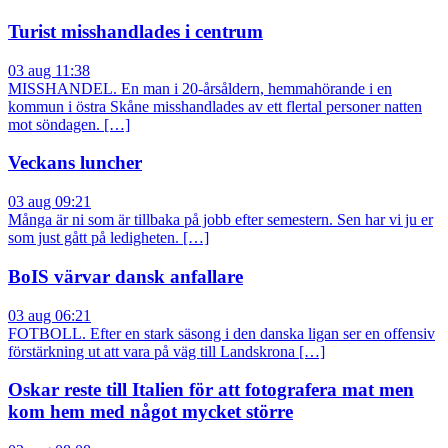
Turist misshandlades i centrum
03 aug 11:38
MISSHANDEL. En man i 20-årsåldern, hemmahörande i en
kommun i östra Skåne misshandlades av ett flertal personer natten
mot söndagen. […]
Veckans luncher
03 aug 09:21
Många är ni som är tillbaka på jobb efter semestern. Sen har vi ju er
som just gått på ledigheten. […]
BoIS värvar dansk anfallare
03 aug 06:21
FOTBOLL. Efter en stark säsong i den danska ligan ser en offensiv
förstärkning ut att vara på väg till Landskrona […]
Oskar reste till Italien för att fotografera mat men
kom hem med något mycket större