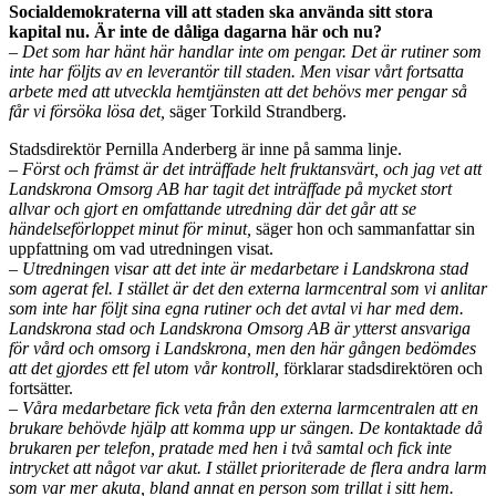
Socialdemokraterna vill att staden ska använda sitt stora
kapital nu. Är inte de dåliga dagarna här och nu?
– Det som har hänt här handlar inte om pengar. Det är rutiner som
inte har följts av en leverantör till staden. Men visar vårt fortsatta
arbete med att utveckla hemtjänsten att det behövs mer pengar så
får vi försöka lösa det,
säger Torkild Strandberg.
Stadsdirektör Pernilla Anderberg är inne på samma linje.
– Först och främst är det inträffade helt fruktansvärt, och jag vet att
Landskrona Omsorg AB har tagit det inträffade på mycket stort
allvar och gjort en omfattande utredning där det går att se
händelseförloppet minut för minut,
säger hon och sammanfattar sin
uppfattning om vad utredningen visat.
– Utredningen visar att det inte är medarbetare i Landskrona stad
som agerat fel. I stället är det den externa larmcentral som vi anlitar
som inte har följt sina egna rutiner och det avtal vi har med dem.
Landskrona stad och Landskrona Omsorg AB är ytterst ansvariga
för vård och omsorg i Landskrona, men den här gången bedömdes
att det gjordes ett fel utom vår kontroll,
förklarar stadsdirektören och
fortsätter.
– Våra medarbetare fick veta från den externa larmcentralen att en
brukare behövde hjälp att komma upp ur sängen. De kontaktade då
brukaren per telefon, pratade med hen i två samtal och fick inte
intrycket att något var akut. I stället prioriterade de flera andra larm
som var mer akuta, bland annat en person som trillat i sitt hem.