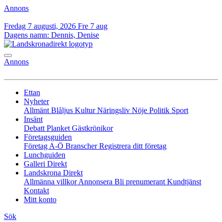
Annons
Fredag 7 augusti, 2026
Fre 7 aug
Dagens namn:
Dennis, Denise
Annons
Ettan
Nyheter
Allmänt
Blåljus
Kultur
Näringsliv
Nöje
Politik
Sport
Insänt
Debatt
Planket
Gästkrönikor
Företagsguiden
Företag A-Ö
Branscher
Registrera ditt företag
Lunchguiden
Galleri Direkt
Landskrona Direkt
Allmänna villkor
Annonsera
Bli prenumerant
Kundtjänst
Kontakt
Mitt konto
Sök