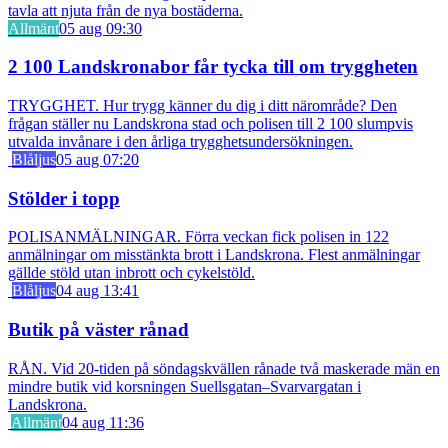
Allmänt
05 aug 09:30
2 100 Landskronabor får tycka till om tryggheten
TRYGGHET. Hur trygg känner du dig i ditt närområde? Den
frågan ställer nu Landskrona stad och polisen till 2 100 slumpvis
utvalda invånare i den årliga trygghetsundersökningen.
Blåljus
05 aug 07:20
Stölder i topp
POLISANMÄLNINGAR. Förra veckan fick polisen in 122
anmälningar om misstänkta brott i Landskrona. Flest anmälningar
gällde stöld utan inbrott och cykelstöld.
Blåljus
04 aug 13:41
Butik på väster rånad
RÅN. Vid 20-tiden på söndagskvällen rånade två maskerade män en
mindre butik vid korsningen Suellsgatan–Svarvargatan i
Landskrona.
Allmänt
04 aug 11:36