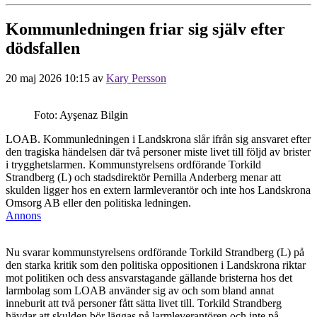
Kommunledningen friar sig själv efter
dödsfallen
20 maj 2026 10:15
av
Kary Persson
Foto: Ayşenaz Bilgin
LOAB. Kommunledningen i Landskrona slår ifrån sig ansvaret efter
den tragiska händelsen där två personer miste livet till följd av brister
i trygghetslarmen. Kommunstyrelsens ordförande Torkild
Strandberg (L) och stadsdirektör Pernilla Anderberg menar att
skulden ligger hos en extern larmleverantör och inte hos Landskrona
Omsorg AB eller den politiska ledningen.
Annons
Nu svarar kommunstyrelsens ordförande Torkild Strandberg (L) på
den starka kritik som den politiska oppositionen i Landskrona riktar
mot politiken och dess ansvarstagande gällande bristerna hos det
larmbolag som LOAB använder sig av och som bland annat
inneburit att två personer fått sätta livet till. Torkild Strandberg
hävdar att skulden bör läggas på larmleverantören och inte på