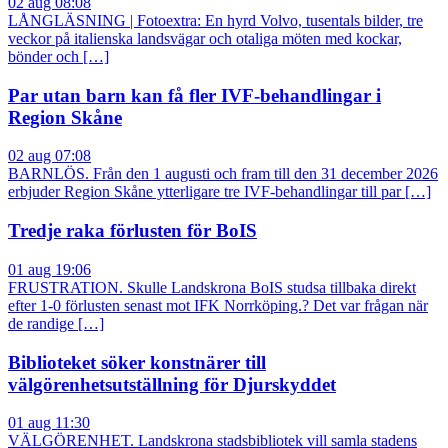
02 aug 08:08
LÅNGLÄSNING | Fotoextra: En hyrd Volvo, tusentals bilder, tre
veckor på italienska landsvägar och otaliga möten med kockar,
bönder och […]
Par utan barn kan få fler IVF-behandlingar i
Region Skåne
02 aug 07:08
BARNLÖS. Från den 1 augusti och fram till den 31 december 2026
erbjuder Region Skåne ytterligare tre IVF-behandlingar till par […]
Tredje raka förlusten för BoIS
01 aug 19:06
FRUSTRATION. Skulle Landskrona BoIS studsa tillbaka direkt
efter 1-0 förlusten senast mot IFK Norrköping.? Det var frågan när
de randige […]
Biblioteket söker konstnärer till
välgörenhetsutställning för Djurskyddet
01 aug 11:30
VÄLGÖRENHET. Landskrona stadsbibliotek vill samla stadens