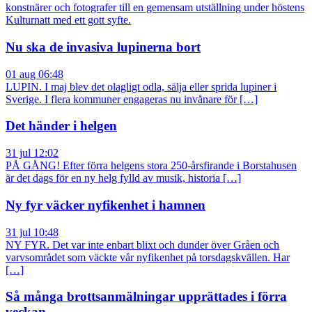
konstnärer och fotografer till en gemensam utställning under höstens
Kulturnatt med ett gott syfte.
Nu ska de invasiva lupinerna bort
01 aug 06:48
LUPIN. I maj blev det olagligt odla, sälja eller sprida lupiner i
Sverige. I flera kommuner engageras nu invånare för […]
Det händer i helgen
31 jul 12:02
PÅ GÅNG! Efter förra helgens stora 250-årsfirande i Borstahusen
är det dags för en ny helg fylld av musik, historia […]
Ny fyr väcker nyfikenhet i hamnen
31 jul 10:48
NY FYR. Det var inte enbart blixt och dunder över Gråen och
varvsområdet som väckte vår nyfikenhet på torsdagskvällen. Har
[…]
Så många brottsanmälningar upprättades i förra
veckan