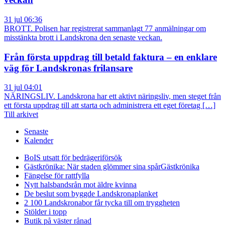
31 jul 06:36
BROTT. Polisen har registrerat sammanlagt 77 anmälningar om
misstänkta brott i Landskrona den senaste veckan.
Från första uppdrag till betald faktura – en enklare
väg för Landskronas frilansare
31 jul 04:01
NÄRINGSLIV. Landskrona har ett aktivt näringsliv, men steget från
ett första uppdrag till att starta och administrera ett eget företag […]
Till arkivet
Senaste
Kalender
BoIS utsatt för bedrägeriförsök
Gästkrönika: När staden glömmer sina spår
Gästkrönika
Fängelse för rattfylla
Nytt halsbandsrån mot äldre kvinna
De beslut som byggde Landskrona
planket
2 100 Landskronabor får tycka till om tryggheten
Stölder i topp
Butik på väster rånad