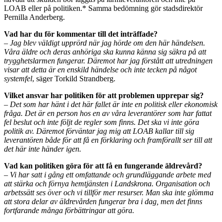
LOAB eller på politiken.* Samma bedömning gör stadsdirektör
Pernilla Anderberg.
Vad har du för kommentar till det inträffade?
– Jag blev väldigt upprörd när jag hörde om den här händelsen.
Våra äldre och deras anhöriga ska kunna känna sig säkra på att
trygghetslarmen fungerar. Däremot har jag förstått att utredningen
visar att detta är en enskild händelse och inte tecken på något
systemfel
, säger Torkild Strandberg.
Vilket ansvar har politiken för att problemen upprepar sig?
– Det som har hänt i det här fallet är inte en politisk eller ekonomisk
fråga. Det är en person hos en av våra leverantörer som har fattat
fel beslut och inte följt de regler som finns. Det ska vi inte göra
politik av. Däremot förväntar jag mig att LOAB kallar till sig
leverantören både för att få en förklaring och framförallt ser till att
det här inte händer igen.
Vad kan politiken göra för att få en fungerande äldrevård?
– Vi har satt i gång ett omfattande och grundläggande arbete med
att stärka och förnya hemtjänsten i Landskrona. Organisation och
arbetssätt ses över och vi tillför mer resurser. Man ska inte glömma
att stora delar av äldrevården fungerar bra i dag, men det finns
fortfarande många förbättringar att göra.