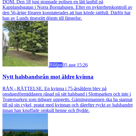
DOM. Den 18 juni stoppade polisen en lätt lastbil på
Kapplandsgatan i Norra Borstahusen. Efter en nykterhetskontroll av
den 56-årige föraren konstaterades att han körde rattfull. Därför har
han av Lunds tingsrätt dömts till fängelse.
Blåljus
05 aug 15:26
Nytt halsbandsrån mot äldre kvinna
RÅN - RÄTTELSE. En kvinna i 75-årsåldern blev på
onsdagsförmiddagen rånad på sitt halsband i Slottsparken och inte i
Teaterparken som tidigare uppgetts. Gärningsmannen ska ha stannat
till på sin cykel, pratat med kvinnan och därefter ryckt av halsbandet
innan han knuffade omkull henne och flydde.