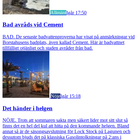
Allmänt
Igår 17:50
Bad avråds vid Cement
BAD. De senaste badvattenproverna har visat på anmärkningar vid
Borstahusens badplats, även kallad Cement. Här är badvattnet
tillfälligt otjänligt och staden avråder från bad.
Nöje
Igår 15:18
Det händer i helgen
NÖJE. Trots att sommaren sakta men säkert lider mot sitt slut så
finns det en hel del kul att hitta på den kommande helgen. Bland
annat så är de säsongsavslutning för Lock Stock på Lagunen och
dessutom bjuds det på klassiska Gasolintolkningar på 2:ans i