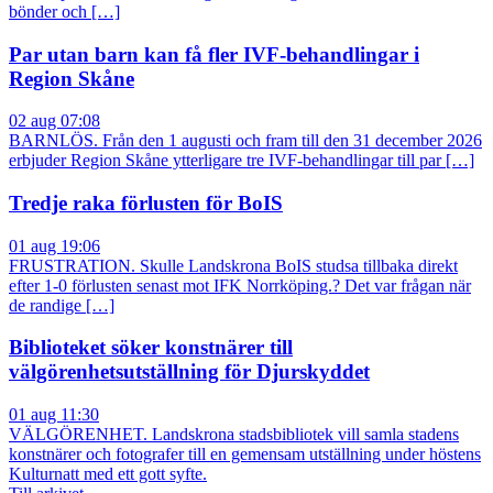
bönder och […]
Par utan barn kan få fler IVF-behandlingar i
Region Skåne
02 aug 07:08
BARNLÖS. Från den 1 augusti och fram till den 31 december 2026
erbjuder Region Skåne ytterligare tre IVF-behandlingar till par […]
Tredje raka förlusten för BoIS
01 aug 19:06
FRUSTRATION. Skulle Landskrona BoIS studsa tillbaka direkt
efter 1-0 förlusten senast mot IFK Norrköping.? Det var frågan när
de randige […]
Biblioteket söker konstnärer till
välgörenhetsutställning för Djurskyddet
01 aug 11:30
VÄLGÖRENHET. Landskrona stadsbibliotek vill samla stadens
konstnärer och fotografer till en gemensam utställning under höstens
Kulturnatt med ett gott syfte.