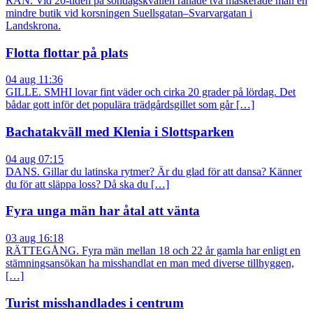
RÅN. Vid 20-tiden på söndagskvällen rånade två maskerade män en
mindre butik vid korsningen Suellsgatan–Svarvargatan i
Landskrona.
Flotta flottar på plats
04 aug 11:36
GILLE. SMHI lovar fint väder och cirka 20 grader på lördag. Det
bådar gott inför det populära trädgårdsgillet som går […]
Bachatakväll med Klenia i Slottsparken
04 aug 07:15
DANS. Gillar du latinska rytmer? Är du glad för att dansa? Känner
du för att släppa loss? Då ska du […]
Fyra unga män har åtal att vänta
03 aug 16:18
RÄTTEGÅNG. Fyra män mellan 18 och 22 år gamla har enligt en
stämningsansökan ha misshandlat en man med diverse tillhyggen,
[…]
Turist misshandlades i centrum