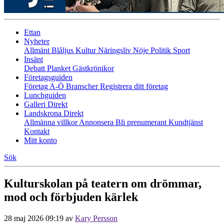
Ettan
Nyheter
Allmänt
Blåljus
Kultur
Näringsliv
Nöje
Politik
Sport
Insänt
Debatt
Planket
Gästkrönikor
Företagsguiden
Företag A-Ö
Branscher
Registrera ditt företag
Lunchguiden
Galleri Direkt
Landskrona Direkt
Allmänna villkor
Annonsera
Bli prenumerant
Kundtjänst
Kontakt
Mitt konto
Sök
Kulturskolan på teatern om drömmar,
mod och förbjuden kärlek
28 maj 2026 09:19
av
Kary Persson