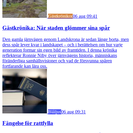
Gästkrönikor
06 aug 09:41
Gästkrönika: När staden glömmer sina spår
Den gamla järnvägen genom Landskrona är sedan länge borta, men
dess spår lever kvar i landskapet – och i berättelsen om hur varje
generation formar sin egen bild av framtiden. I denna krönika
reflekterar Ronnie Niby över järnvägens historia, människans
föränderliga samhällsvisioner och vad de försvunna spåren
fortfarande kan lära oss.
Blåljus
06 aug 09:31
Fängelse för rattfylla