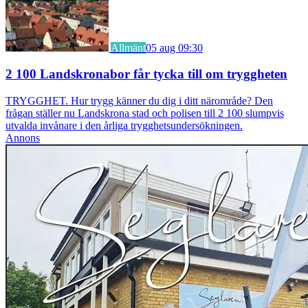
Allmänt
05 aug 09:30
2 100 Landskronabor får tycka till om tryggheten
TRYGGHET. Hur trygg känner du dig i ditt närområde? Den
frågan ställer nu Landskrona stad och polisen till 2 100 slumpvis
utvalda invånare i den årliga trygghetsundersökningen.
Annons