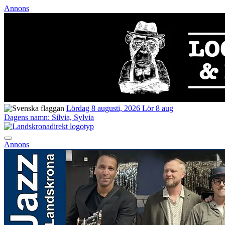
Annons
Lördag 8 augusti, 2026
Lör 8 aug
Dagens namn:
Silvia, Sylvia
Annons