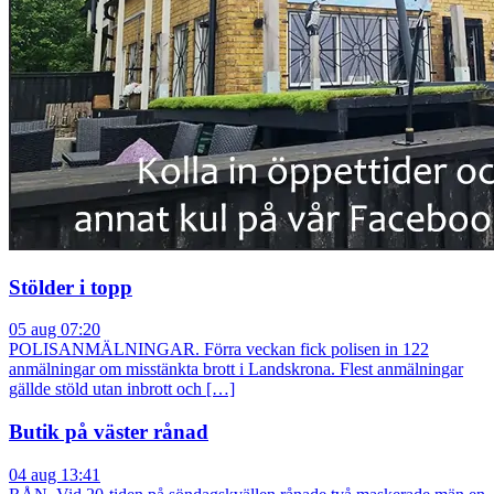
Stölder i topp
05 aug 07:20
POLISANMÄLNINGAR. Förra veckan fick polisen in 122
anmälningar om misstänkta brott i Landskrona. Flest anmälningar
gällde stöld utan inbrott och […]
Butik på väster rånad
04 aug 13:41