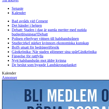
Till arkivet
Senaste
Kalender
Bad avråds vid Cement
Det händer i helgen
Debatt: Staden i dag är gamla meriter med nutida
budgetlösningar!
Debatt
Polisen efterlyser vittnen till halsbandsrånen
Studiecirkel stärker kvinnors ekonomiska kunskap
BoIS utsatt för bedrägeriförsök
Gästkrönika: När staden glömmer sina spår
Gästkrönika
Fängelse för rattfylla
Nytt halsbandsrån mot äldre kvinna
De beslut som byggde Landskrona
planket
Kalender
Annonser