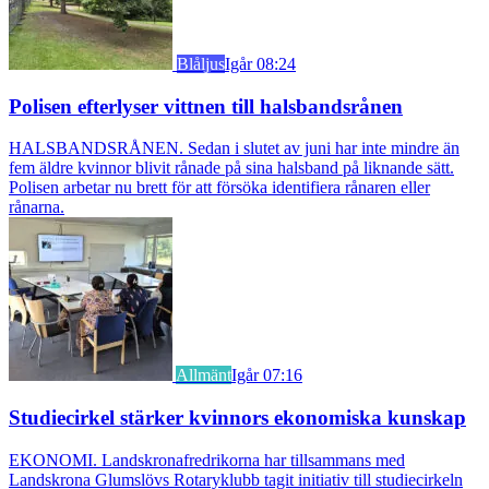
Blåljus
Igår 08:24
Polisen efterlyser vittnen till halsbandsrånen
HALSBANDSRÅNEN. Sedan i slutet av juni har inte mindre än
fem äldre kvinnor blivit rånade på sina halsband på liknande sätt.
Polisen arbetar nu brett för att försöka identifiera rånaren eller
rånarna.
Allmänt
Igår 07:16
Studiecirkel stärker kvinnors ekonomiska kunskap
EKONOMI. Landskronafredrikorna har tillsammans med
Landskrona Glumslövs Rotaryklubb tagit initiativ till studiecirkeln