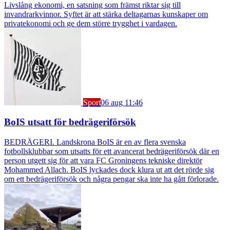
Livslång ekonomi, en satsning som främst riktar sig till
invandrarkvinnor. Syftet är att stärka deltagarnas kunskaper om
privatekonomi och ge dem större trygghet i vardagen.
Sport
06 aug 11:46
BoIS utsatt för bedrägeriförsök
BEDRÄGERI. Landskrona BoIS är en av flera svenska
fotbollsklubbar som utsatts för ett avancerat bedrägeriförsök där en
person utgett sig för att vara FC Groningens tekniske direktör
Mohammed Allach. BoIS lyckades dock klura ut att det rörde sig
om ett bedrägeriförsök och några pengar ska inte ha gått förlorade.