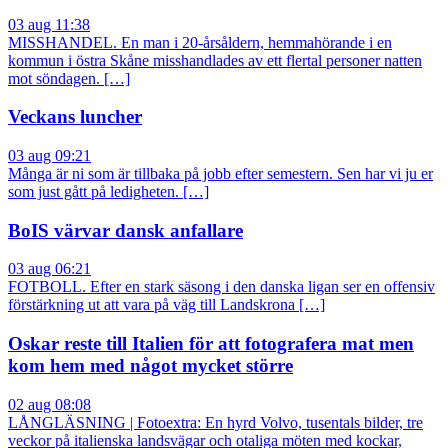
03 aug 11:38
MISSHANDEL. En man i 20-årsåldern, hemmahörande i en
kommun i östra Skåne misshandlades av ett flertal personer natten
mot söndagen. […]
Veckans luncher
03 aug 09:21
Många är ni som är tillbaka på jobb efter semestern. Sen har vi ju er
som just gått på ledigheten. […]
BoIS värvar dansk anfallare
03 aug 06:21
FOTBOLL. Efter en stark säsong i den danska ligan ser en offensiv
förstärkning ut att vara på väg till Landskrona […]
Oskar reste till Italien för att fotografera mat men
kom hem med något mycket större
02 aug 08:08
LÅNGLÄSNING | Fotoextra: En hyrd Volvo, tusentals bilder, tre
veckor på italienska landsvägar och otaliga möten med kockar,