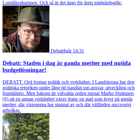
Lundåkrahamnen. Och så är det dags för årets trädgårdsgille.
Debatt
Igår 14:31
Debatt: Staden i dag är gamla meriter med nutida
budgetlösningar!
DEBATT. Ord formar politik och verklighet. I Landskrona har den
politiska retoriken under lång tid handlat om ansvar, utveckling och
framtidstro. Men bakom de välvalda orden menar Marko Huttunen
(S) att en annan verklighet växer fram: en stad som lever på gamla
meriter, där visionerna har stannat av och där välfärden successivt
urholkas.