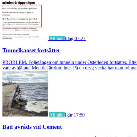
Allmänt
Idag 07:27
Tunnelkaoset fortsätter
PROBLEM. Följetången om tunneln under Österleden fortsätter. Efter a
vara avhjälpta. Men det är dom inte. På en dryg vecka har man tvingat
Allmänt
Igår 17:50
Bad avråds vid Cement