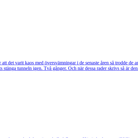
tt det varit kaos med översvämningar i de senaste åren så trodde de a
s stänga tunneln igen. Två gånger. Och när dessa rader skrivs så är de