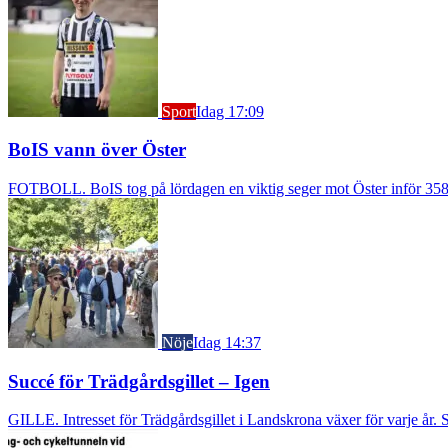
Sport
Idag 17:09
BoIS vann över Öster
FOTBOLL. BoIS tog på lördagen en viktig seger mot Öster inför 3583
Nöje
Idag 14:37
Succé för Trädgårdsgillet – Igen
GILLE. Intresset för Trädgårdsgillet i Landskrona växer för varje år. S