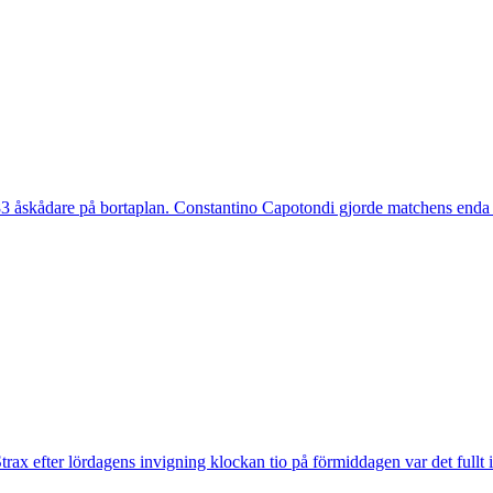
 åskådare på bortaplan. Constantino Capotondi gjorde matchens enda 
trax efter lördagens invigning klockan tio på förmiddagen var det fullt 