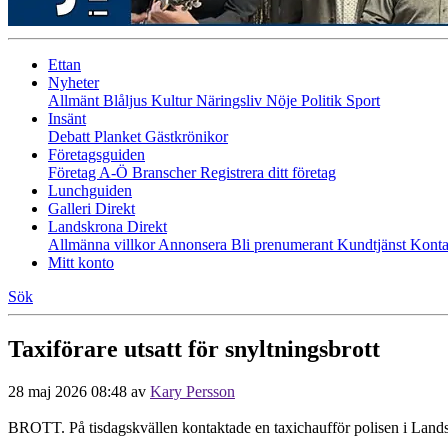
Ettan
Nyheter
Allmänt
Blåljus
Kultur
Näringsliv
Nöje
Politik
Sport
Insänt
Debatt
Planket
Gästkrönikor
Företagsguiden
Företag A-Ö
Branscher
Registrera ditt företag
Lunchguiden
Galleri Direkt
Landskrona Direkt
Allmänna villkor
Annonsera
Bli prenumerant
Kundtjänst
Konta
Mitt konto
Sök
Taxiförare utsatt för snyltningsbrott
28 maj 2026 08:48
av
Kary Persson
BROTT. På tisdagskvällen kontaktade en taxichaufför polisen i Landskr