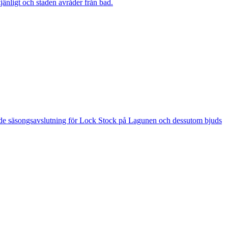
änligt och staden avråder från bad.
 är de säsongsavslutning för Lock Stock på Lagunen och dessutom bjuds