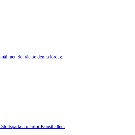
mål men det räckte denna lördag.
i Slottsparken utanför Konsthallen.