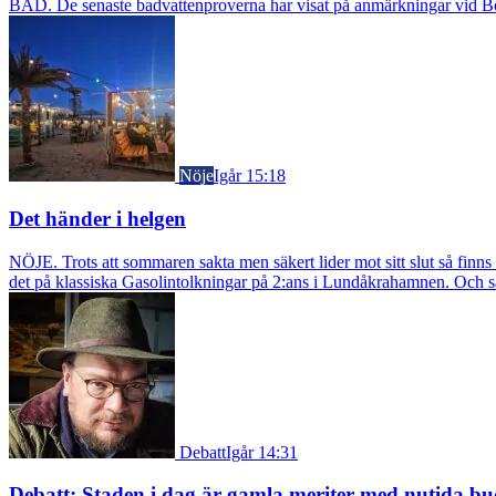
BAD. De senaste badvattenproverna har visat på anmärkningar vid Borst
Nöje
Igår 15:18
Det händer i helgen
NÖJE. Trots att sommaren sakta men säkert lider mot sitt slut så fin
det på klassiska Gasolintolkningar på 2:ans i Lundåkrahamnen. Och så ä
Debatt
Igår 14:31
Debatt: Staden i dag är gamla meriter med nutida bu