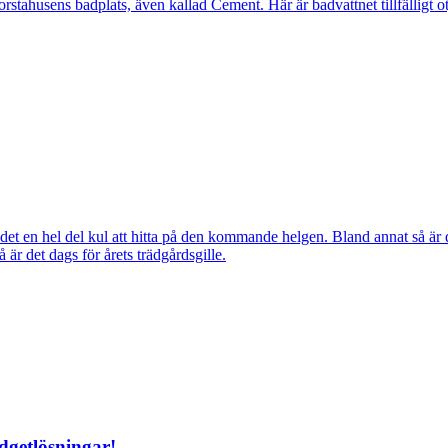
ahusens badplats, även kallad Cement. Här är badvattnet tillfälligt otj
ns det en hel del kul att hitta på den kommande helgen. Bland annat så
r det dags för årets trädgårdsgille.
dgetlösningar!