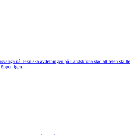
nsvariga på Tekniska avdelningen på Landskrona stad att felen skulle
n öppen igen.