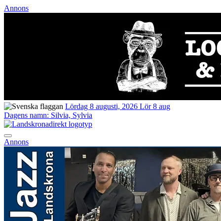
Annons
Lördag 8 augusti, 2026
Lör 8 aug
Dagens namn:
Silvia, Sylvia
Annons