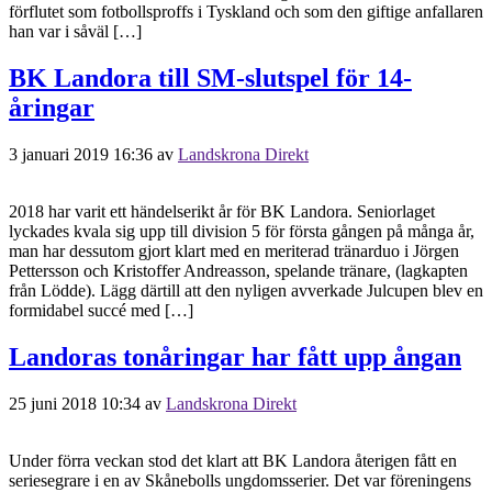
förflutet som fotbollsproffs i Tyskland och som den giftige anfallaren
han var i såväl […]
BK Landora till SM-slutspel för 14-
åringar
3 januari 2019 16:36
av
Landskrona Direkt
2018 har varit ett händelserikt år för BK Landora. Seniorlaget
lyckades kvala sig upp till division 5 för första gången på många år,
man har dessutom gjort klart med en meriterad tränarduo i Jörgen
Pettersson och Kristoffer Andreasson, spelande tränare, (lagkapten
från Lödde). Lägg därtill att den nyligen avverkade Julcupen blev en
formidabel succé med […]
Landoras tonåringar har fått upp ångan
25 juni 2018 10:34
av
Landskrona Direkt
Under förra veckan stod det klart att BK Landora återigen fått en
seriesegrare i en av Skånebolls ungdomsserier. Det var föreningens