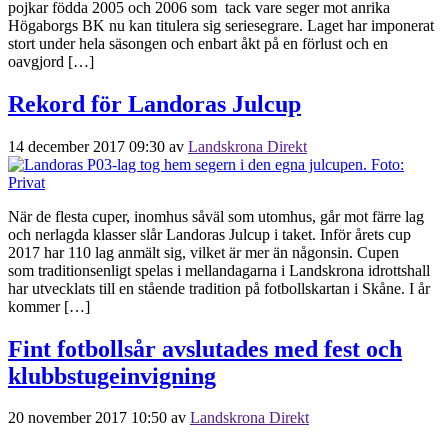
pojkar födda 2005 och 2006 som tack vare seger mot anrika
Högaborgs BK nu kan titulera sig seriesegrare. Laget har imponerat
stort under hela säsongen och enbart åkt på en förlust och en
oavgjord […]
Rekord för Landoras Julcup
14 december 2017 09:30
av
Landskrona Direkt
När de flesta cuper, inomhus såväl som utomhus, går mot färre lag
och nerlagda klasser slår Landoras Julcup i taket. Inför årets cup
2017 har 110 lag anmält sig, vilket är mer än någonsin. Cupen
som traditionsenligt spelas i mellandagarna i Landskrona idrottshall
har utvecklats till en stående tradition på fotbollskartan i Skåne. I år
kommer […]
Fint fotbollsår avslutades med fest och
klubbstugeinvigning
20 november 2017 10:50
av
Landskrona Direkt