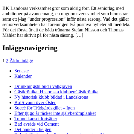
BK Landoras verksamhet gror som aldrig förr. Ett seniorlag med
ambitioner på avancemang, en ungdomsverksamhet som blomstrar
samt ett j-lag ”under progression” inför nästa säsong. Vad det gäller
seniorverksamheten har föreningen två positiva nyheter att meddela.
För det första är att de båda tränarna Stefan Nilsson och Thomas
Mähler har skrivit på för nästa säsong. […]
Inläggsnavigering
1
2
Äldre inlägg
Senaste
Kalender
Drunkningstillbud i vallgraven
Gästkrönika: Historiska klubben
Gästkrönika
Ny historisk klubb bildad i Landskrona
BoIS vann över Öster
Succé för Trädgårdsgillet – Igen
Efter tjugo år räcker inte självberöm
planket
Tunnelkaoset fortsätter
Bad avråds vid Cement
Det händer i helgen