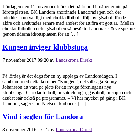
Lördagen den 11 november bjöds det på fotboll i mängder ute på
Idrottsplatsen. BK Landora anordnade Landoradagen och det
inleddes som vanligt med chokladfotboll, följt av gåsaboll för de
äldre och avslutades senare med årsfest för att fira ett gott år. Mellan
chokladfotbollen och gåsabollen så besökte Landoras störste spelare
genom tiderna idrottsplatsen för att […]
Kungen inviger klubbstuga
7 november 2017 09:20
av
Landskrona Direkt
På lördag är det dags för en ny upplaga av Landoradagen. I
samband med detta kommer ”Kungen”, det vill säga Sonny
Johansson att vara på plats för att inviga föreningens nya
klubbstuga. Chokladfotboll, prisutdelningar, gåsaboll, ärtsoppa och
årsfest står också på programmet. – Vi har mycket på gång i BK
Landora, säger Carl Nielsen, klubbens […]
Vind i seglen för Landora
8 november 2016 17:15
av
Landskrona Direkt