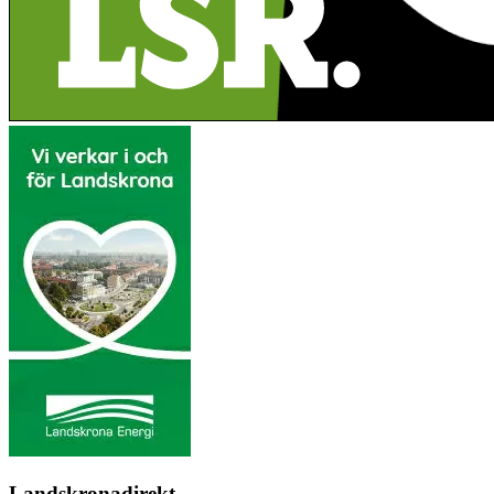
Landskronadirekt