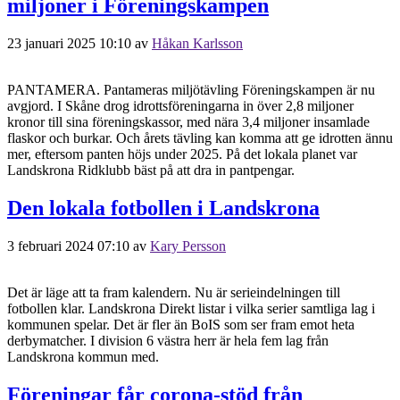
miljoner i Föreningskampen
23 januari 2025 10:10
av
Håkan Karlsson
PANTAMERA. Pantameras miljötävling Föreningskampen är nu
avgjord. I Skåne drog idrottsföreningarna in över 2,8 miljoner
kronor till sina föreningskassor, med nära 3,4 miljoner insamlade
flaskor och burkar. Och årets tävling kan komma att ge idrotten ännu
mer, eftersom panten höjs under 2025. På det lokala planet var
Landskrona Ridklubb bäst på att dra in pantpengar.
Den lokala fotbollen i Landskrona
3 februari 2024 07:10
av
Kary Persson
Det är läge att ta fram kalendern. Nu är serieindelningen till
fotbollen klar. Landskrona Direkt listar i vilka serier samtliga lag i
kommunen spelar. Det är fler än BoIS som ser fram emot heta
derbymatcher. I division 6 västra herr är hela fem lag från
Landskrona kommun med.
Föreningar får corona-stöd från