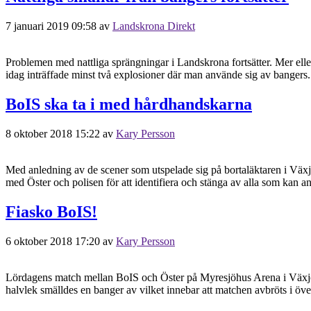
7 januari 2019 09:58
av
Landskrona Direkt
Problemen med nattliga sprängningar i Landskrona fortsätter. Mer eller
idag inträffade minst två explosioner där man använde sig av bangers. 
BoIS ska ta i med hårdhandskarna
8 oktober 2018 15:22
av
Kary Persson
Med anledning av de scener som utspelade sig på bortaläktaren i Växjö
med Öster och polisen för att identifiera och stänga av alla som kan a
Fiasko BoIS!
6 oktober 2018 17:20
av
Kary Persson
Lördagens match mellan BoIS och Öster på Myresjöhus Arena i Växjö är 
halvlek smälldes en banger av vilket innebar att matchen avbröts i ö