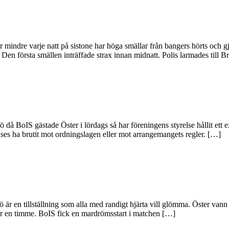
 mindre varje natt på sistone har höga smällar från bangers hörts och gj
Den första smällen inträffade strax innan midnatt. Polis larmades till 
 då BoIS gästade Öster i lördags så har föreningens styrelse hållit ett
nses ha brutit mot ordningslagen eller mot arrangemangets regler. […]
en tillställning som alla med randigt hjärta vill glömma. Öster vann l
ver en timme. BoIS fick en mardrömsstart i matchen […]