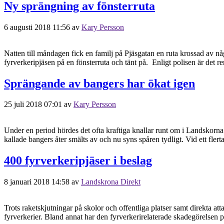
Ny sprängning av fönsterruta
6 augusti 2018 11:56
av
Kary Persson
Natten till måndagen fick en familj på Pjäsgatan en ruta krossad av nå
fyrverkeripjäsen på en fönsterruta och tänt på. Enligt polisen är det re
Sprängande av bangers har ökat igen
25 juli 2018 07:01
av
Kary Persson
Under en period hördes det ofta kraftiga knallar runt om i Landskorna
kallade bangers åter smälts av och nu syns spåren tydligt. Vid ett flerta
400 fyrverkeripjäser i beslag
8 januari 2018 14:58
av
Landskrona Direkt
Trots raketskjutningar på skolor och offentliga platser samt direkta a
fyrverkerier. Bland annat har den fyrverkerirelaterade skadegörelse