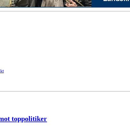
kt
mot toppolitiker