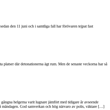
edan den 11 juni och i samtliga fall har förövaren tejpat fast
ta platser där detonationerna ägt rum. Men de senaste veckorna har så
de gångna helgerna varit lugnare jämfört med tidigare år avseende
 på måndagen. God samverkan och hög närvaro av polis, väktare […]