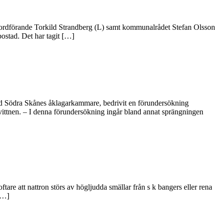
s ordförande Torkild Strandberg (L) samt kommunalrådet Stefan Olsson
bostad. Det har tagit […]
med Södra Skånes åklagarkammare, bedrivit en förundersökning
n vittnen. – I denna förundersökning ingår bland annat sprängningen
are att nattron störs av högljudda smällar från s k bangers eller rena
 […]