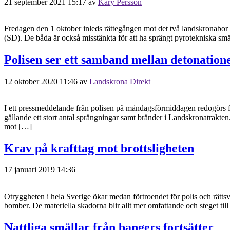
21 september 2021 15:17
av
Kary Persson
Fredagen den 1 oktober inleds rättegången mot det två landskronabor
(SD). De båda är också misstänkta för att ha sprängt pyrotekniska smäl
Polisen ser ett samband mellan detonation
12 oktober 2020 11:46
av
Landskrona Direkt
I ett pressmeddelande från polisen på måndagsförmiddagen redogörs f
gällande ett stort antal sprängningar samt bränder i Landskronatrakten
mot […]
Krav på krafttag mot brottsligheten
17 januari 2019 14:36
Otryggheten i hela Sverige ökar medan förtroendet för polis och rättsv
bomber. De materiella skadorna blir allt mer omfattande och steget till
Nattliga smällar från bangers fortsätter