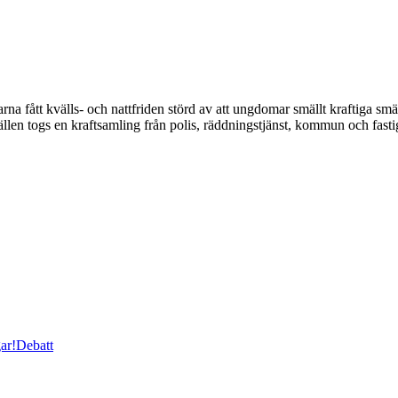
fått kvälls- och nattfriden störd av att ungdomar smällt kraftiga smäl
vällen togs en kraftsamling från polis, räddningstjänst, kommun och fast
ar!
Debatt