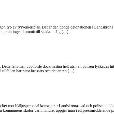
gon typ av fyrverkeripjäs. Det är den tionde detonationen i Landskrona s
n tur att ingen kommit till skada. – Jag […]
. Detta fenomen upphörde dock nästan helt utan att polisen lyckades hit
l tillfällen har rutor krossats och det är ren […]
ttacker mot blåljuspersonal konstaterar Landskrona stad och polisen att 
n på kommunens skolor varit mindre, uppger man i ett pressmeddelande