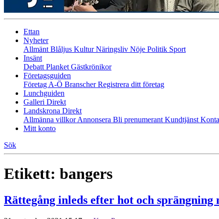
Ettan
Nyheter
Allmänt
Blåljus
Kultur
Näringsliv
Nöje
Politik
Sport
Insänt
Debatt
Planket
Gästkrönikor
Företagsguiden
Företag A-Ö
Branscher
Registrera ditt företag
Lunchguiden
Galleri Direkt
Landskrona Direkt
Allmänna villkor
Annonsera
Bli prenumerant
Kundtjänst
Konta
Mitt konto
Sök
Etikett:
bangers
Rättegång inleds efter hot och sprängning 