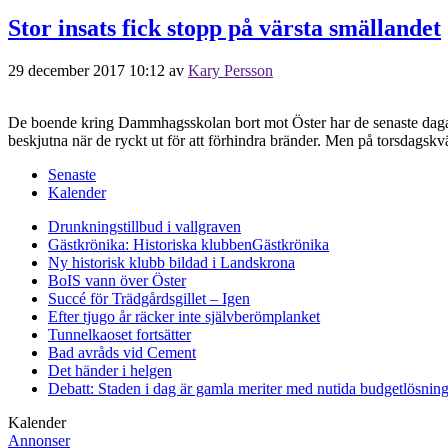
Stor insats fick stopp på värsta smällandet
29 december 2017 10:12
av
Kary Persson
De boende kring Dammhagsskolan bort mot Öster har de senaste dagarna 
beskjutna när de ryckt ut för att förhindra bränder. Men på torsdagsk
Senaste
Kalender
Drunkningstillbud i vallgraven
Gästkrönika: Historiska klubben
Gästkrönika
Ny historisk klubb bildad i Landskrona
BoIS vann över Öster
Succé för Trädgårdsgillet – Igen
Efter tjugo år räcker inte självberöm
planket
Tunnelkaoset fortsätter
Bad avråds vid Cement
Det händer i helgen
Debatt: Staden i dag är gamla meriter med nutida budgetlösning
Kalender
Annonser