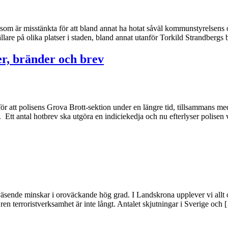
 som är misstänkta för att bland annat ha hotat såväl kommunstyrelsen
lare på olika platser i staden, bland annat utanför Torkild Strandbergs 
er, bränder och brev
ör att polisens Grova Brott-sektion under en längre tid, tillsammans 
. Ett antal hotbrev ska utgöra en indiciekedja och nu efterlyser polise
äsende minskar i oroväckande hög grad. I Landskrona upplever vi allt oft
 ren terroristverksamhet är inte långt. Antalet skjutningar i Sverige och