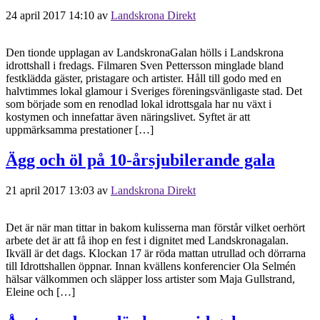
24 april 2017 14:10
av
Landskrona Direkt
Den tionde upplagan av LandskronaGalan hölls i Landskrona
idrottshall i fredags. Filmaren Sven Pettersson minglade bland
festklädda gäster, pristagare och artister. Håll till godo med en
halvtimmes lokal glamour i Sveriges föreningsvänligaste stad. Det
som började som en renodlad lokal idrottsgala har nu växt i
kostymen och innefattar även näringslivet. Syftet är att
uppmärksamma prestationer […]
Ägg och öl på 10-årsjubilerande gala
21 april 2017 13:03
av
Landskrona Direkt
Det är när man tittar in bakom kulisserna man förstår vilket oerhört
arbete det är att få ihop en fest i dignitet med Landskronagalan.
Ikväll är det dags. Klockan 17 är röda mattan utrullad och dörrarna
till Idrottshallen öppnar. Innan kvällens konferencier Ola Selmén
hälsar välkommen och släpper loss artister som Maja Gullstrand,
Eleine och […]