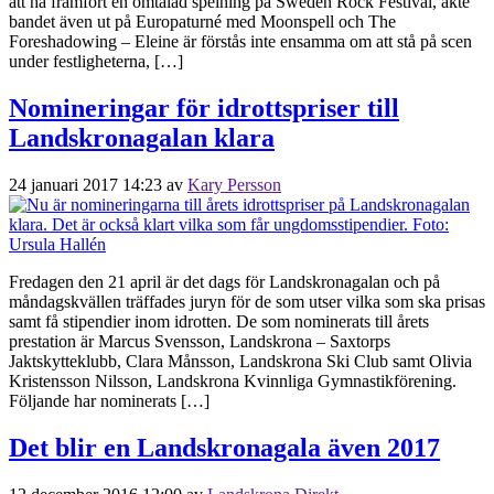
att ha framfört en omtalad spelning på Sweden Rock Festival, åkte
bandet även ut på Europaturné med Moonspell och The
Foreshadowing – Eleine är förstås inte ensamma om att stå på scen
under festligheterna, […]
Nomineringar för idrottspriser till
Landskronagalan klara
24 januari 2017 14:23
av
Kary Persson
Fredagen den 21 april är det dags för Landskronagalan och på
måndagskvällen träffades juryn för de som utser vilka som ska prisas
samt få stipendier inom idrotten. De som nominerats till årets
prestation är Marcus Svensson, Landskrona – Saxtorps
Jaktskytteklubb, Clara Månsson, Landskrona Ski Club samt Olivia
Kristensson Nilsson, Landskrona Kvinnliga Gymnastikförening.
Följande har nominerats […]
Det blir en Landskronagala även 2017