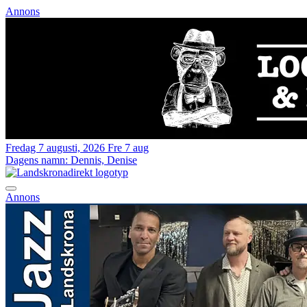
Annons
Fredag 7 augusti, 2026
Fre 7 aug
Dagens namn:
Dennis, Denise
Annons