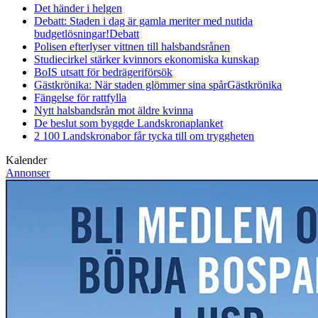
Det händer i helgen
Debatt: Staden i dag är gamla meriter med nutida
budgetlösningar!
Debatt
Polisen efterlyser vittnen till halsbandsrånen
Studiecirkel stärker kvinnors ekonomiska kunskap
BoIS utsatt för bedrägeriförsök
Gästkrönika: När staden glömmer sina spår
Gästkrönika
Fängelse för rattfylla
Nytt halsbandsrån mot äldre kvinna
De beslut som byggde Landskrona
planket
2 100 Landskronabor får tycka till om tryggheten
Kalender
Annonser