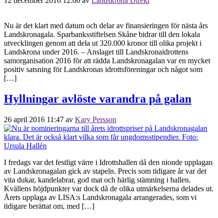
12 december 2016 12:00
av
Landskrona Direkt
Nu är det klart med datum och delar av finansieringen för nästa års
Landskronagala. Sparbanksstiftelsen Skåne bidrar till den lokala
utvecklingen genom att dela ut 320.000 kronor till olika projekt i
Landskrona under 2016. – Anslaget till Landskronaidrottens
samorganisation 2016 för att rädda Landskronagalan var en mycket
positiv satsning för Landskronas idrottsföreningar och något som
[…]
Hyllningar avlöste varandra på galan
26 april 2016 11:47
av
Kary Persson
I fredags var det festligt värre i Idrottshallen då den nionde upplagan
av Landskronagalan gick av stapeln. Precis som tidigare år var det
vita dukar, kandelabrar, god mat och härlig stämning i hallen.
Kvällens höjdpunkter var dock då de olika utmärkelserna delades ut.
Årets upplaga av LISA:s Landskronagala arrangerades, som vi
tidigare berättat om, med […]