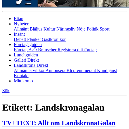
Ettan
Nyheter
Allmänt
Blåljus
Kultur
Näringsliv
Nöje
Politik
Sport
Insänt
Debatt
Planket
Gästkrönikor
Företagsguiden
Företag A-Ö
Branscher
Registrera ditt företag
Lunchguiden
Galleri Direkt
Landskrona Direkt
Allmänna villkor
Annonsera
Bli prenumerant
Kundtjänst
Kontakt
Mitt konto
Sök
Etikett:
Landskronagalan
TV+TEXT: Allt om LandskronaGalan