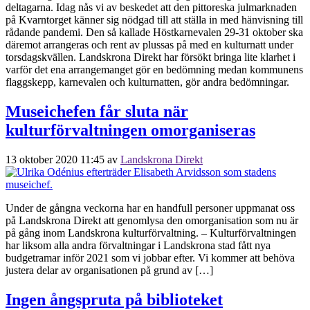
deltagarna. Idag nås vi av beskedet att den pittoreska julmarknaden
på Kvarntorget känner sig nödgad till att ställa in med hänvisning till
rådande pandemi. Den så kallade Höstkarnevalen 29-31 oktober ska
däremot arrangeras och rent av plussas på med en kulturnatt under
torsdagskvällen. Landskrona Direkt har försökt bringa lite klarhet i
varför det ena arrangemanget gör en bedömning medan kommunens
flaggskepp, karnevalen och kulturnatten, gör andra bedömningar.
Museichefen får sluta när
kulturförvaltningen omorganiseras
13 oktober 2020 11:45
av
Landskrona Direkt
Under de gångna veckorna har en handfull personer uppmanat oss
på Landskrona Direkt att genomlysa den omorganisation som nu är
på gång inom Landskrona kulturförvaltning. – Kulturförvaltningen
har liksom alla andra förvaltningar i Landskrona stad fått nya
budgetramar inför 2021 som vi jobbar efter. Vi kommer att behöva
justera delar av organisationen på grund av […]
Ingen ångspruta på biblioteket