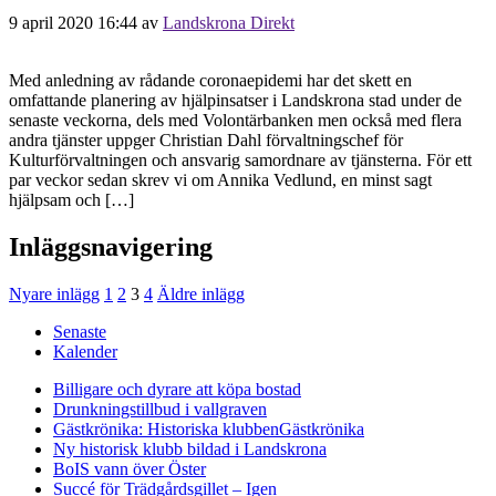
9 april 2020 16:44
av
Landskrona Direkt
Med anledning av rådande coronaepidemi har det skett en
omfattande planering av hjälpinsatser i Landskrona stad under de
senaste veckorna, dels med Volontärbanken men också med flera
andra tjänster uppger Christian Dahl förvaltningschef för
Kulturförvaltningen och ansvarig samordnare av tjänsterna. För ett
par veckor sedan skrev vi om Annika Vedlund, en minst sagt
hjälpsam och […]
Inläggsnavigering
Nyare inlägg
1
2
3
4
Äldre inlägg
Senaste
Kalender
Billigare och dyrare att köpa bostad
Drunkningstillbud i vallgraven
Gästkrönika: Historiska klubben
Gästkrönika
Ny historisk klubb bildad i Landskrona
BoIS vann över Öster
Succé för Trädgårdsgillet – Igen