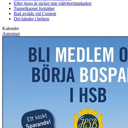
Efter tjugo år räcker inte självberöm
planket
Tunnelkaoset fortsätter
Bad avråds vid Cement
Det händer i helgen
Kalender
Annonser