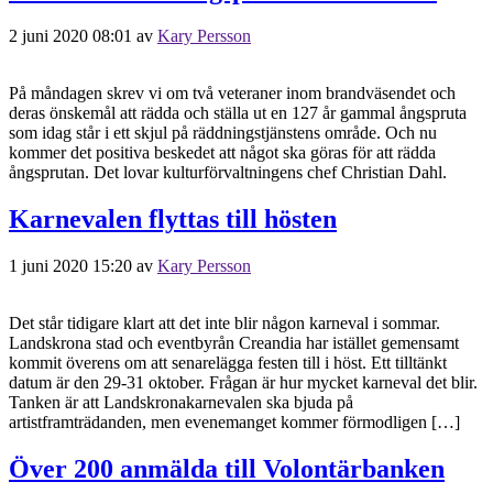
2 juni 2020 08:01
av
Kary Persson
På måndagen skrev vi om två veteraner inom brandväsendet och
deras önskemål att rädda och ställa ut en 127 år gammal ångspruta
som idag står i ett skjul på räddningstjänstens område. Och nu
kommer det positiva beskedet att något ska göras för att rädda
ångsprutan. Det lovar kulturförvaltningens chef Christian Dahl.
Karnevalen flyttas till hösten
1 juni 2020 15:20
av
Kary Persson
Det står tidigare klart att det inte blir någon karneval i sommar.
Landskrona stad och eventbyrån Creandia har istället gemensamt
kommit överens om att senarelägga festen till i höst. Ett tilltänkt
datum är den 29-31 oktober. Frågan är hur mycket karneval det blir.
Tanken är att Landskronakarnevalen ska bjuda på
artistframträdanden, men evenemanget kommer förmodligen […]
Över 200 anmälda till Volontärbanken