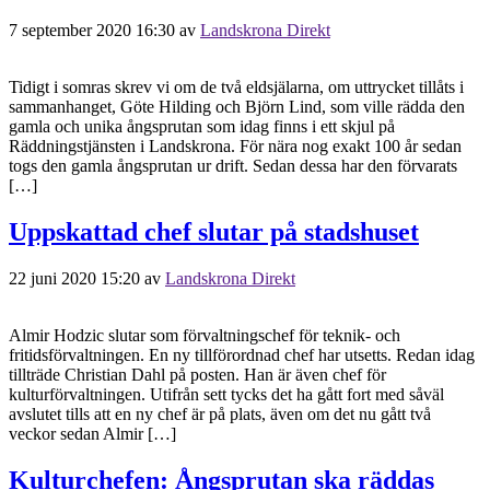
7 september 2020 16:30
av
Landskrona Direkt
Tidigt i somras skrev vi om de två eldsjälarna, om uttrycket tillåts i
sammanhanget, Göte Hilding och Björn Lind, som ville rädda den
gamla och unika ångsprutan som idag finns i ett skjul på
Räddningstjänsten i Landskrona. För nära nog exakt 100 år sedan
togs den gamla ångsprutan ur drift. Sedan dessa har den förvarats
[…]
Uppskattad chef slutar på stadshuset
22 juni 2020 15:20
av
Landskrona Direkt
Almir Hodzic slutar som förvaltningschef för teknik- och
fritidsförvaltningen. En ny tillförordnad chef har utsetts. Redan idag
tillträde Christian Dahl på posten. Han är även chef för
kulturförvaltningen. Utifrån sett tycks det ha gått fort med såväl
avslutet tills att en ny chef är på plats, även om det nu gått två
veckor sedan Almir […]
Kulturchefen: Ångsprutan ska räddas