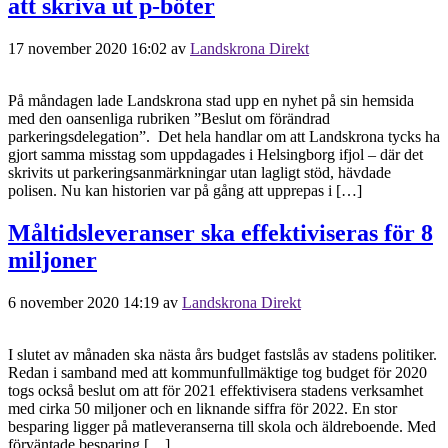
att skriva ut p-böter
17 november 2020 16:02
av
Landskrona Direkt
På måndagen lade Landskrona stad upp en nyhet på sin hemsida
med den oansenliga rubriken ”Beslut om förändrad
parkeringsdelegation”. Det hela handlar om att Landskrona tycks ha
gjort samma misstag som uppdagades i Helsingborg ifjol – där det
skrivits ut parkeringsanmärkningar utan lagligt stöd, hävdade
polisen. Nu kan historien var på gång att upprepas i […]
Måltidsleveranser ska effektiviseras för 8
miljoner
6 november 2020 14:19
av
Landskrona Direkt
I slutet av månaden ska nästa års budget fastslås av stadens politiker.
Redan i samband med att kommunfullmäktige tog budget för 2020
togs också beslut om att för 2021 effektivisera stadens verksamhet
med cirka 50 miljoner och en liknande siffra för 2022. En stor
besparing ligger på matleveranserna till skola och äldreboende. Med
förväntade besparing […]