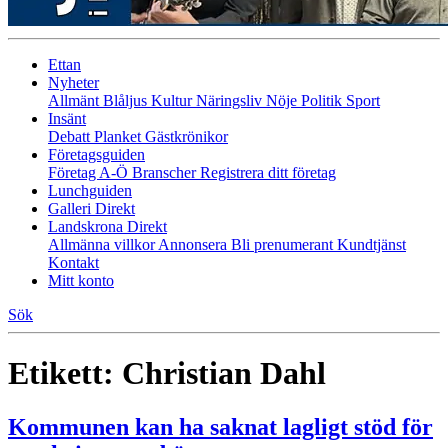
Ettan
Nyheter
Allmänt
Blåljus
Kultur
Näringsliv
Nöje
Politik
Sport
Insänt
Debatt
Planket
Gästkrönikor
Företagsguiden
Företag A-Ö
Branscher
Registrera ditt företag
Lunchguiden
Galleri Direkt
Landskrona Direkt
Allmänna villkor
Annonsera
Bli prenumerant
Kundtjänst
Kontakt
Mitt konto
Sök
Etikett:
Christian Dahl
Kommunen kan ha saknat lagligt stöd för