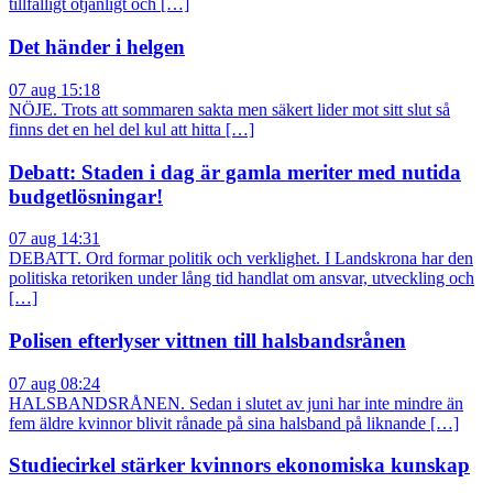
tillfälligt otjänligt och […]
Det händer i helgen
07 aug 15:18
NÖJE. Trots att sommaren sakta men säkert lider mot sitt slut så
finns det en hel del kul att hitta […]
Debatt: Staden i dag är gamla meriter med nutida
budgetlösningar!
07 aug 14:31
DEBATT. Ord formar politik och verklighet. I Landskrona har den
politiska retoriken under lång tid handlat om ansvar, utveckling och
[…]
Polisen efterlyser vittnen till halsbandsrånen
07 aug 08:24
HALSBANDSRÅNEN. Sedan i slutet av juni har inte mindre än
fem äldre kvinnor blivit rånade på sina halsband på liknande […]
Studiecirkel stärker kvinnors ekonomiska kunskap