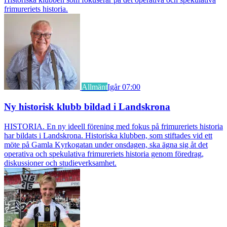
frimureriets historia.
Allmänt
Igår 07:00
Ny historisk klubb bildad i Landskrona
HISTORIA. En ny ideell förening med fokus på frimureriets historia
har bildats i Landskrona. Historiska klubben, som stiftades vid ett
möte på Gamla Kyrkogatan under onsdagen, ska ägna sig åt det
operativa och spekulativa frimureriets historia genom föredrag,
diskussioner och studieverksamhet.