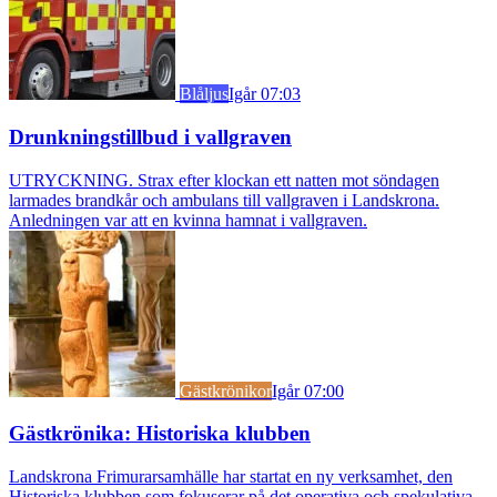
Blåljus
Igår 07:03
Drunkningstillbud i vallgraven
UTRYCKNING. Strax efter klockan ett natten mot söndagen
larmades brandkår och ambulans till vallgraven i Landskrona.
Anledningen var att en kvinna hamnat i vallgraven.
Gästkrönikor
Igår 07:00
Gästkrönika: Historiska klubben
Landskrona Frimurarsamhälle har startat en ny verksamhet, den
Historiska klubben som fokuserar på det operativa och spekulativa