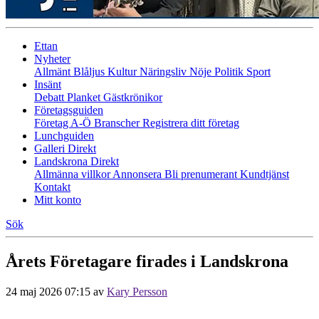
Ettan
Nyheter
Allmänt
Blåljus
Kultur
Näringsliv
Nöje
Politik
Sport
Insänt
Debatt
Planket
Gästkrönikor
Företagsguiden
Företag A-Ö
Branscher
Registrera ditt företag
Lunchguiden
Galleri Direkt
Landskrona Direkt
Allmänna villkor
Annonsera
Bli prenumerant
Kundtjänst
Kontakt
Mitt konto
Sök
Årets Företagare firades i Landskrona
24 maj 2026 07:15
av
Kary Persson