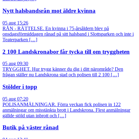
Nytt halsbandsrån mot äldre kvinna
05 aug 15:26
RÅN - RÄTTELSE. En kvinna i 75-årsåldern blev på
onsdagsförmiddagen rånad på sitt halsband i Slottsparken och inte i
Teaterparken […]
2 100 Landskronabor får tycka till om tryggheten
05 aug 09:30
TRYGGHET. Hur trygg känner du dig i ditt närområde? Den
frågan ställer nu Landskrona stad och polisen till 2 100 […]
Stölder i topp
05 aug 07:20
POLISANMÄLNINGAR. Förra veckan fick polisen in 122
anmälningar om misstänkta brott i Landskrona. Flest anmälningar
gällde stöld utan inbrott och […]
Butik på väster rånad