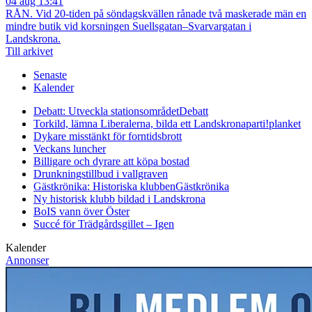
04 aug 13:41
RÅN. Vid 20-tiden på söndagskvällen rånade två maskerade män en
mindre butik vid korsningen Suellsgatan–Svarvargatan i
Landskrona.
Till arkivet
Senaste
Kalender
Debatt: Utveckla stationsområdet
Debatt
Torkild, lämna Liberalerna, bilda ett Landskronaparti!
planket
Dykare misstänkt för forntidsbrott
Veckans luncher
Billigare och dyrare att köpa bostad
Drunkningstillbud i vallgraven
Gästkrönika: Historiska klubben
Gästkrönika
Ny historisk klubb bildad i Landskrona
BoIS vann över Öster
Succé för Trädgårdsgillet – Igen
Kalender
Annonser