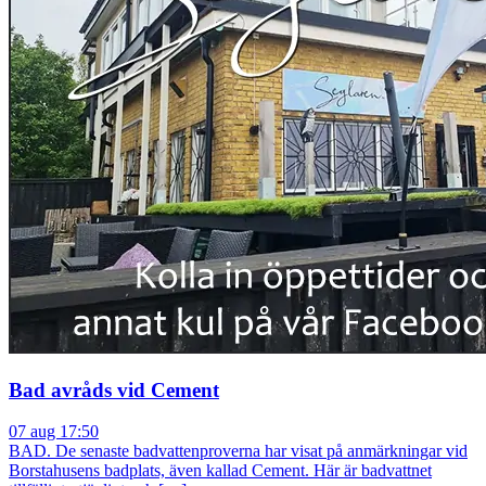
Bad avråds vid Cement
07 aug 17:50
BAD. De senaste badvattenproverna har visat på anmärkningar vid
Borstahusens badplats, även kallad Cement. Här är badvattnet