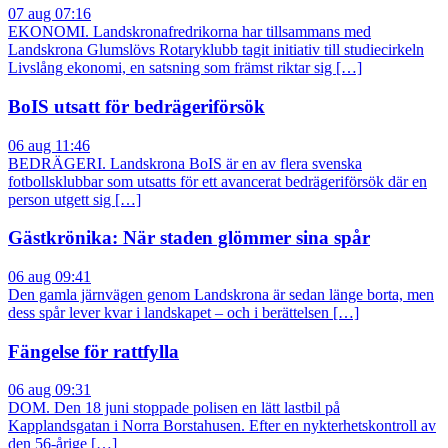
07 aug 07:16
EKONOMI. Landskronafredrikorna har tillsammans med
Landskrona Glumslövs Rotaryklubb tagit initiativ till studiecirkeln
Livslång ekonomi, en satsning som främst riktar sig […]
BoIS utsatt för bedrägeriförsök
06 aug 11:46
BEDRÄGERI. Landskrona BoIS är en av flera svenska
fotbollsklubbar som utsatts för ett avancerat bedrägeriförsök där en
person utgett sig […]
Gästkrönika: När staden glömmer sina spår
06 aug 09:41
Den gamla järnvägen genom Landskrona är sedan länge borta, men
dess spår lever kvar i landskapet – och i berättelsen […]
Fängelse för rattfylla
06 aug 09:31
DOM. Den 18 juni stoppade polisen en lätt lastbil på
Kapplandsgatan i Norra Borstahusen. Efter en nykterhetskontroll av
den 56-årige […]