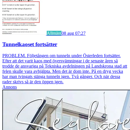
Allmänt
08 aug 07:27
Tunnelkaoset fortsätter
PROBLEM. Följetången om tunneln under Österleden fortsätter.
Efter att det varit kaos med översvämningar i de senaste åren så
trodde de ansvariga på Tekniska avdelningen på Landskrona stad att
felen skulle vara avhjälpta. Men det är dom inte. På en dryg vecka
har man tvingats stänga tunneln igen. Två gånger. Och när dessa
rader skrivs så är den öppen igen.
Annons