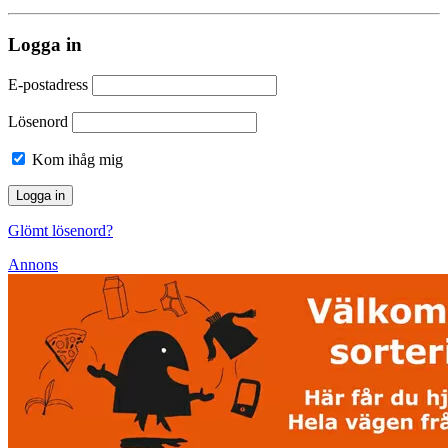
Logga in
E-postadress
Lösenord
Kom ihåg mig
Glömt lösenord?
Annons