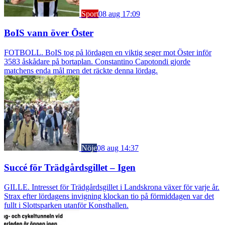
Sport
08 aug 17:09
BoIS vann över Öster
FOTBOLL. BoIS tog på lördagen en viktig seger mot Öster inför
3583 åskådare på bortaplan. Constantino Capotondi gjorde
matchens enda mål men det räckte denna lördag.
Nöje
08 aug 14:37
Succé för Trädgårdsgillet – Igen
GILLE. Intresset för Trädgårdsgillet i Landskrona växer för varje år.
Strax efter lördagens invigning klockan tio på förmiddagen var det
fullt i Slottsparken utanför Konsthallen.