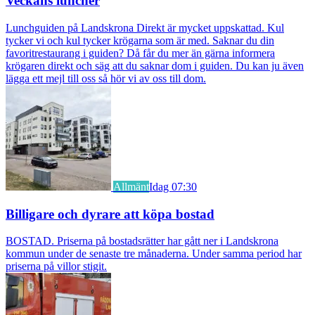
Veckans luncher
Lunchguiden på Landskrona Direkt är mycket uppskattad. Kul
tycker vi och kul tycker krögarna som är med. Saknar du din
favoritrestaurang i guiden? Då får du mer än gärna informera
krögaren direkt och säg att du saknar dom i guiden. Du kan ju även
lägga ett mejl till oss så hör vi av oss till dom.
Allmänt
Idag 07:30
Billigare och dyrare att köpa bostad
BOSTAD. Priserna på bostadsrätter har gått ner i Landskrona
kommun under de senaste tre månaderna. Under samma period har
priserna på villor stigit.