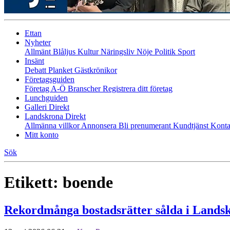
Ettan
Nyheter
Allmänt
Blåljus
Kultur
Näringsliv
Nöje
Politik
Sport
Insänt
Debatt
Planket
Gästkrönikor
Företagsguiden
Företag A-Ö
Branscher
Registrera ditt företag
Lunchguiden
Galleri Direkt
Landskrona Direkt
Allmänna villkor
Annonsera
Bli prenumerant
Kundtjänst
Konta
Mitt konto
Sök
Etikett:
boende
Rekordmånga bostadsrätter sålda i Lands