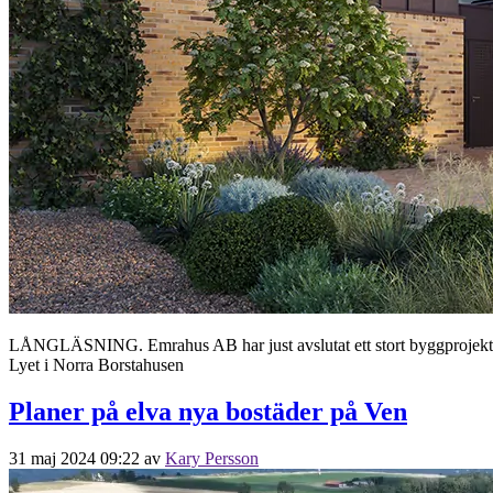
LÅNGLÄSNING. Emrahus AB har just avslutat ett stort byggprojekt i 
Lyet i Norra Borstahusen
Planer på elva nya bostäder på Ven
31 maj 2024 09:22
av
Kary Persson