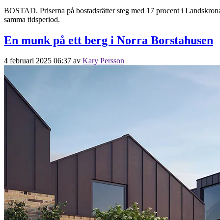
BOSTAD. Priserna på bostadsrätter steg med 17 procent i Landskrona 
samma tidsperiod.
En munk på ett berg i Norra Borstahusen
4 februari 2025 06:37
av
Kary Persson