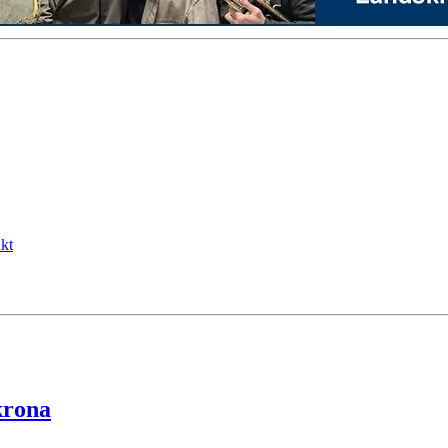
kt
krona