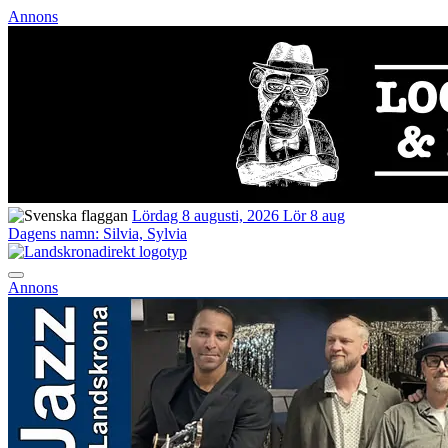
Annons
Lördag 8 augusti, 2026
Lör 8 aug
Dagens namn:
Silvia, Sylvia
Annons