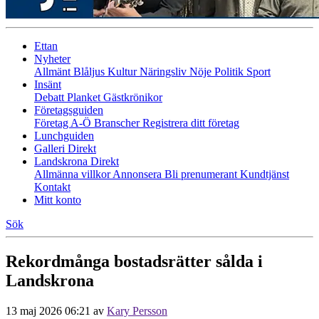
Ettan
Nyheter
Allmänt
Blåljus
Kultur
Näringsliv
Nöje
Politik
Sport
Insänt
Debatt
Planket
Gästkrönikor
Företagsguiden
Företag A-Ö
Branscher
Registrera ditt företag
Lunchguiden
Galleri Direkt
Landskrona Direkt
Allmänna villkor
Annonsera
Bli prenumerant
Kundtjänst
Kontakt
Mitt konto
Sök
Rekordmånga bostadsrätter sålda i
Landskrona
13 maj 2026 06:21
av
Kary Persson