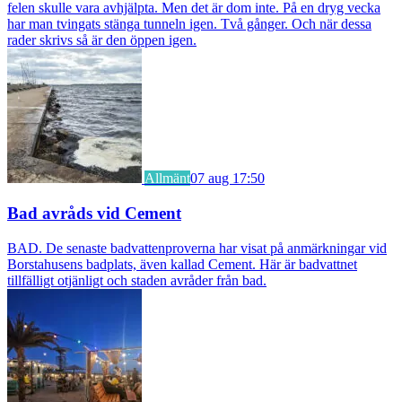
felen skulle vara avhjälpta. Men det är dom inte. På en dryg vecka
har man tvingats stänga tunneln igen. Två gånger. Och när dessa
rader skrivs så är den öppen igen.
Allmänt
07 aug 17:50
Bad avråds vid Cement
BAD. De senaste badvattenproverna har visat på anmärkningar vid
Borstahusens badplats, även kallad Cement. Här är badvattnet
tillfälligt otjänligt och staden avråder från bad.