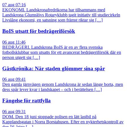
07 aug 07:16
EKONOMI. Landskronafredrikorna har tillsammans med
Landskrona Glumslövs Rotaryklubb tagit initiativ till studiecirkeln
Livslång ekonomi, en satsning som främst riktar sig […]
BoIS utsatt för bedrägeriförsök
06 aug 11:46
BEDRÄGERI. Landskrona BoIS är en av flera svenska
fotbollsklubbar som utsatts för ett avancerat bedrägeriförsök där en
person utgett sig […]
Gästkrönika: När staden glömmer sina spår
06 aug 09:41
Den gamla järnvägen genom Landskrona är sedan länge borta, men
dess spår lever kvar i landskapet – och i berättelsen […]
Fängelse för rattfylla
06 aug 09:31
DOM. Den 18 juni stoppade polisen en lätt lastbil på
Kapplandsgatan i Norra Borstahusen. Efter en nykterhetskontroll av
den 56-årige […]