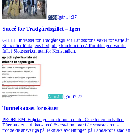
Nöje
Igår 14:37
Succé för Trädgårdsgillet – Igen
GILLE. Intresset för Trädgårdsgillet i Landskrona växer för varje år.
Strax efter lördagens invigning klockan tio på förmiddagen var det
fullt i Slottsparken utanför Konsthallen.
Allmänt
Igår 07:27
Tunnelkaoset fortsätter
PROBLEM. Följetången om tunneln under Österleden fortsätter.
Efter att det varit kaos med översvämningar i de senaste åren så
trodde de ansvariga på Tekniska avdelningen på Landskrona stad att