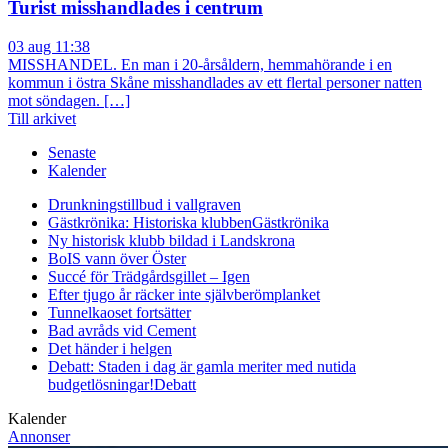
Turist misshandlades i centrum
03 aug 11:38
MISSHANDEL. En man i 20-årsåldern, hemmahörande i en
kommun i östra Skåne misshandlades av ett flertal personer natten
mot söndagen. […]
Till arkivet
Senaste
Kalender
Drunkningstillbud i vallgraven
Gästkrönika: Historiska klubben
Gästkrönika
Ny historisk klubb bildad i Landskrona
BoIS vann över Öster
Succé för Trädgårdsgillet – Igen
Efter tjugo år räcker inte självberöm
planket
Tunnelkaoset fortsätter
Bad avråds vid Cement
Det händer i helgen
Debatt: Staden i dag är gamla meriter med nutida
budgetlösningar!
Debatt
Kalender
Annonser