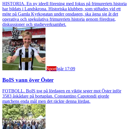
HISTORIA. En ny ideell förening med fokus på frimureriets historia
har bildats i Landskrona. Historiska klubben, som stiftades vid ett
möte på Gamla Kyrkogatan under onsdagen, ska ägna sig åt det
operativa och spekulativa frimureriets historia genom föredrag,
diskussioner och studieverksamhet.
Sport
Igår 17:09
BoIS vann över Öster
FOTBOLL. BoIS tog på lördagen en viktig seger mot Öster inför
3583 åskådare på bortaplan. Constantino Capotondi gjorde
matchens enda mål men det räckte denna lördag.