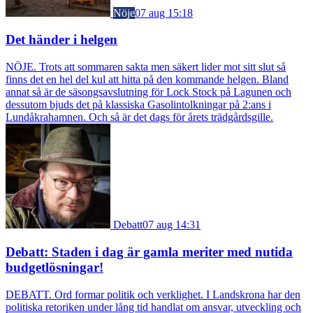
Nöje
07 aug 15:18
Det händer i helgen
NÖJE. Trots att sommaren sakta men säkert lider mot sitt slut så
finns det en hel del kul att hitta på den kommande helgen. Bland
annat så är de säsongsavslutning för Lock Stock på Lagunen och
dessutom bjuds det på klassiska Gasolintolkningar på 2:ans i
Lundåkrahamnen. Och så är det dags för årets trädgårdsgille.
Debatt
07 aug 14:31
Debatt: Staden i dag är gamla meriter med nutida
budgetlösningar!
DEBATT. Ord formar politik och verklighet. I Landskrona har den
politiska retoriken under lång tid handlat om ansvar, utveckling och