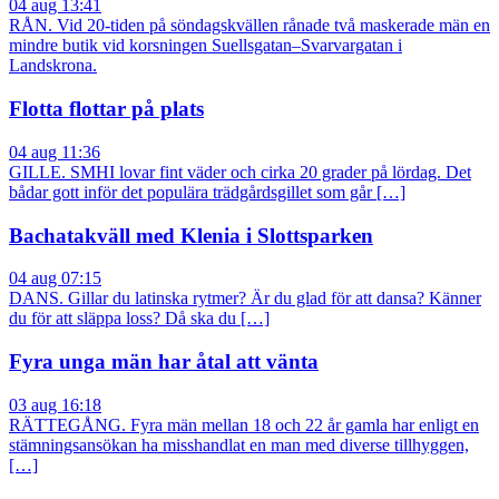
04 aug 13:41
RÅN. Vid 20-tiden på söndagskvällen rånade två maskerade män en
mindre butik vid korsningen Suellsgatan–Svarvargatan i
Landskrona.
Flotta flottar på plats
04 aug 11:36
GILLE. SMHI lovar fint väder och cirka 20 grader på lördag. Det
bådar gott inför det populära trädgårdsgillet som går […]
Bachatakväll med Klenia i Slottsparken
04 aug 07:15
DANS. Gillar du latinska rytmer? Är du glad för att dansa? Känner
du för att släppa loss? Då ska du […]
Fyra unga män har åtal att vänta
03 aug 16:18
RÄTTEGÅNG. Fyra män mellan 18 och 22 år gamla har enligt en
stämningsansökan ha misshandlat en man med diverse tillhyggen,
[…]