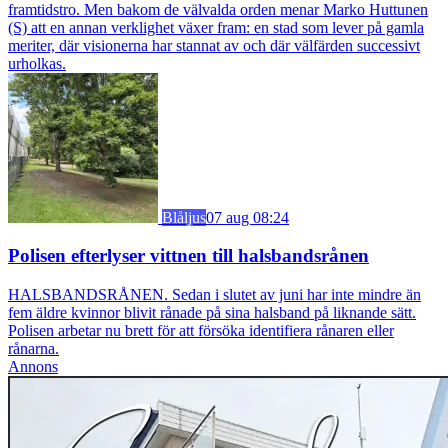
framtidstro. Men bakom de välvalda orden menar Marko Huttunen
(S) att en annan verklighet växer fram: en stad som lever på gamla
meriter, där visionerna har stannat av och där välfärden successivt
urholkas.
Blåljus
07 aug 08:24
Polisen efterlyser vittnen till halsbandsrånen
HALSBANDSRÅNEN. Sedan i slutet av juni har inte mindre än
fem äldre kvinnor blivit rånade på sina halsband på liknande sätt.
Polisen arbetar nu brett för att försöka identifiera rånaren eller
rånarna.
Annons