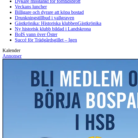
Dykare misstänkt för forntidsbrott
Veckans luncher
Billigare och dyrare att köpa bostad
Drunkningstillbud i vallgraven
Gästkrönika: Historiska klubben
Gästkrönika
Ny historisk klubb bildad i Landskrona
BoIS vann över Öster
Succé för Trädgårdsgillet – Igen
Kalender
Annonser