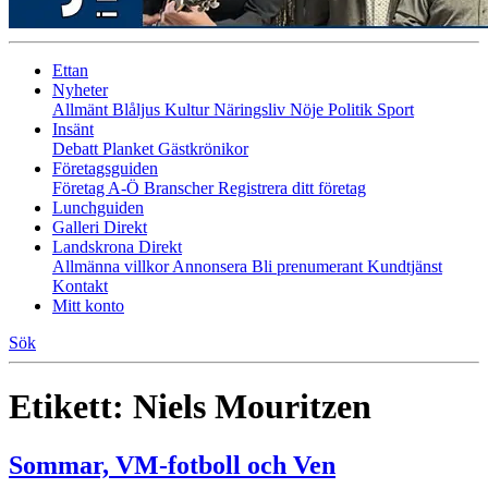
Ettan
Nyheter
Allmänt
Blåljus
Kultur
Näringsliv
Nöje
Politik
Sport
Insänt
Debatt
Planket
Gästkrönikor
Företagsguiden
Företag A-Ö
Branscher
Registrera ditt företag
Lunchguiden
Galleri Direkt
Landskrona Direkt
Allmänna villkor
Annonsera
Bli prenumerant
Kundtjänst
Kontakt
Mitt konto
Sök
Etikett:
Niels Mouritzen
Sommar, VM-fotboll och Ven