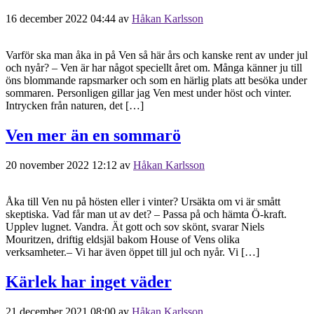
16 december 2022 04:44
av
Håkan Karlsson
Varför ska man åka in på Ven så här års och kanske rent av under jul
och nyår? – Ven är har något speciellt året om. Många känner ju till
öns blommande rapsmarker och som en härlig plats att besöka under
sommaren. Personligen gillar jag Ven mest under höst och vinter.
Intrycken från naturen, det […]
Ven mer än en sommarö
20 november 2022 12:12
av
Håkan Karlsson
Åka till Ven nu på hösten eller i vinter? Ursäkta om vi är smått
skeptiska. Vad får man ut av det? – Passa på och hämta Ö-kraft.
Upplev lugnet. Vandra. Ät gott och sov skönt, svarar Niels
Mouritzen, driftig eldsjäl bakom House of Vens olika
verksamheter.– Vi har även öppet till jul och nyår. Vi […]
Kärlek har inget väder
21 december 2021 08:00
av
Håkan Karlsson