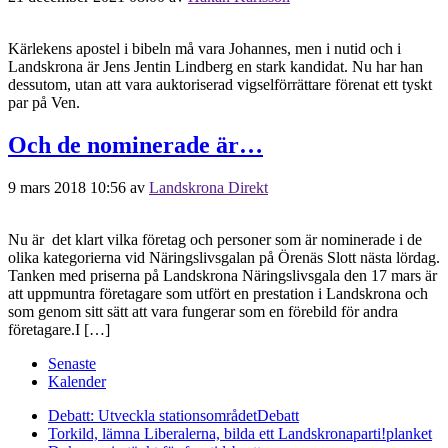
Kärlekens apostel i bibeln må vara Johannes, men i nutid och i
Landskrona är Jens Jentin Lindberg en stark kandidat. Nu har han
dessutom, utan att vara auktoriserad vigselförrättare förenat ett tyskt
par på Ven.
Och de nominerade är…
9 mars 2018 10:56
av
Landskrona Direkt
Nu är det klart vilka företag och personer som är nominerade i de
olika kategorierna vid Näringslivsgalan på Örenäs Slott nästa lördag.
Tanken med priserna på Landskrona Näringslivsgala den 17 mars är
att uppmuntra företagare som utfört en prestation i Landskrona och
som genom sitt sätt att vara fungerar som en förebild för andra
företagare.I […]
Senaste
Kalender
Debatt: Utveckla stationsområdet
Debatt
Torkild, lämna Liberalerna, bilda ett Landskronaparti!
planket