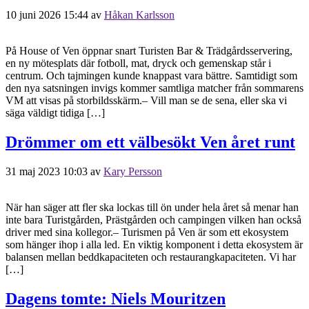
10 juni 2026 15:44
av
Håkan Karlsson
På House of Ven öppnar snart Turisten Bar & Trädgårdsservering,
en ny mötesplats där fotboll, mat, dryck och gemenskap står i
centrum. Och tajmingen kunde knappast vara bättre. Samtidigt som
den nya satsningen invigs kommer samtliga matcher från sommarens
VM att visas på storbildsskärm.– Vill man se de sena, eller ska vi
säga väldigt tidiga […]
Drömmer om ett välbesökt Ven året runt
31 maj 2023 10:03
av
Kary Persson
När han säger att fler ska lockas till ön under hela året så menar han
inte bara Turistgården, Prästgården och campingen vilken han också
driver med sina kollegor.– Turismen på Ven är som ett ekosystem
som hänger ihop i alla led. En viktig komponent i detta ekosystem är
balansen mellan beddkapaciteten och restaurangkapaciteten. Vi har
[…]
Dagens tomte: Niels Mouritzen