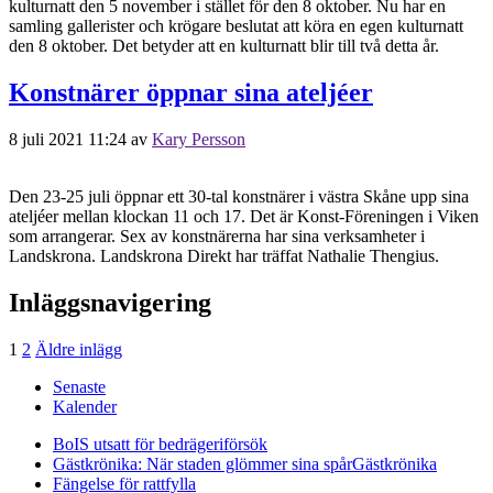
kulturnatt den 5 november i stället för den 8 oktober. Nu har en
samling gallerister och krögare beslutat att köra en egen kulturnatt
den 8 oktober. Det betyder att en kulturnatt blir till två detta år.
Konstnärer öppnar sina ateljéer
8 juli 2021 11:24
av
Kary Persson
Den 23-25 juli öppnar ett 30-tal konstnärer i västra Skåne upp sina
ateljéer mellan klockan 11 och 17. Det är Konst-Föreningen i Viken
som arrangerar. Sex av konstnärerna har sina verksamheter i
Landskrona. Landskrona Direkt har träffat Nathalie Thengius.
Inläggsnavigering
1
2
Äldre inlägg
Senaste
Kalender
BoIS utsatt för bedrägeriförsök
Gästkrönika: När staden glömmer sina spår
Gästkrönika
Fängelse för rattfylla