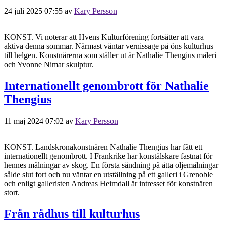
24 juli 2025 07:55
av
Kary Persson
KONST. Vi noterar att Hvens Kulturförening fortsätter att vara
aktiva denna sommar. Närmast väntar vernissage på öns kulturhus
till helgen. Konstnärerna som ställer ut är Nathalie Thengius måleri
och Yvonne Nimar skulptur.
Internationellt genombrott för Nathalie
Thengius
11 maj 2024 07:02
av
Kary Persson
KONST. Landskronakonstnären Nathalie Thengius har fått ett
internationellt genombrott. I Frankrike har konstälskare fastnat för
hennes målningar av skog. En första sändning på åtta oljemålningar
sålde slut fort och nu väntar en utställning på ett galleri i Grenoble
och enligt galleristen Andreas Heimdall är intresset för konstnären
stort.
Från rådhus till kulturhus