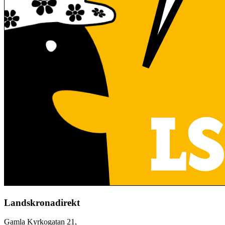
Landskronadirekt
Gamla Kyrkogatan 21,