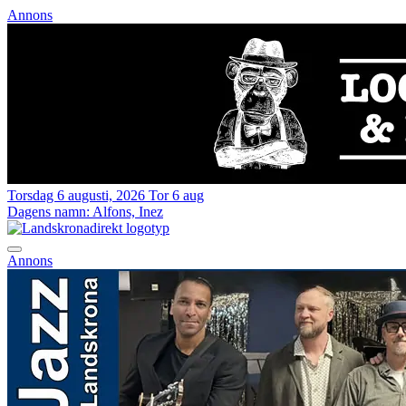
Annons
Torsdag 6 augusti, 2026
Tor 6 aug
Dagens namn:
Alfons, Inez
Annons