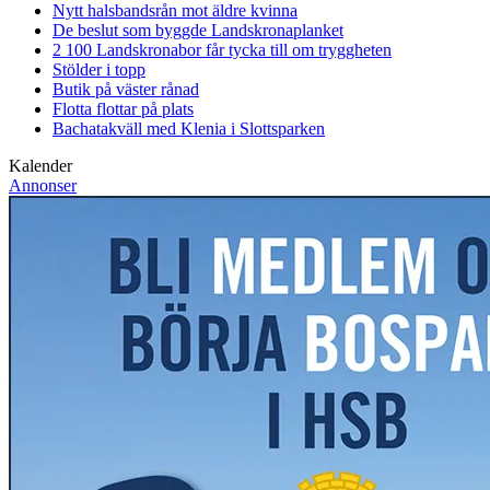
Nytt halsbandsrån mot äldre kvinna
De beslut som byggde Landskrona
planket
2 100 Landskronabor får tycka till om tryggheten
Stölder i topp
Butik på väster rånad
Flotta flottar på plats
Bachatakväll med Klenia i Slottsparken
Kalender
Annonser