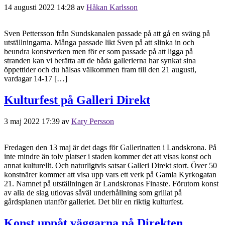
14 augusti 2022 14:28
av
Håkan Karlsson
Sven Pettersson från Sundskanalen passade på att gå en sväng på
utställningarna. Många passade likt Sven på att slinka in och
beundra konstverken men för er som passade på att ligga på
stranden kan vi berätta att de båda gallerierna har synkat sina
öppettider och du hälsas välkommen fram till den 21 augusti,
vardagar 14-17 […]
Kulturfest på Galleri Direkt
3 maj 2022 17:39
av
Kary Persson
Fredagen den 13 maj är det dags för Gallerinatten i Landskrona. På
inte mindre än tolv platser i staden kommer det att visas konst och
annat kulturellt. Och naturligtvis satsar Galleri Direkt stort. Över 50
konstnärer kommer att visa upp vars ett verk på Gamla Kyrkogatan
21. Namnet på utställningen är Landskronas Finaste. Förutom konst
av alla de slag utlovas såväl underhållning som grillat på
gårdsplanen utanför galleriet. Det blir en riktig kulturfest.
Konst uppåt väggarna på Direkten