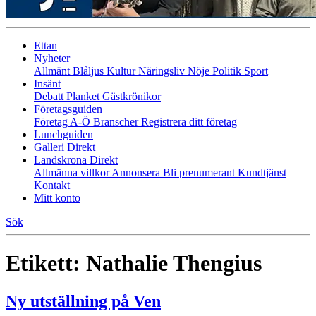
Ettan
Nyheter
Allmänt
Blåljus
Kultur
Näringsliv
Nöje
Politik
Sport
Insänt
Debatt
Planket
Gästkrönikor
Företagsguiden
Företag A-Ö
Branscher
Registrera ditt företag
Lunchguiden
Galleri Direkt
Landskrona Direkt
Allmänna villkor
Annonsera
Bli prenumerant
Kundtjänst
Kontakt
Mitt konto
Sök
Etikett:
Nathalie Thengius
Ny utställning på Ven