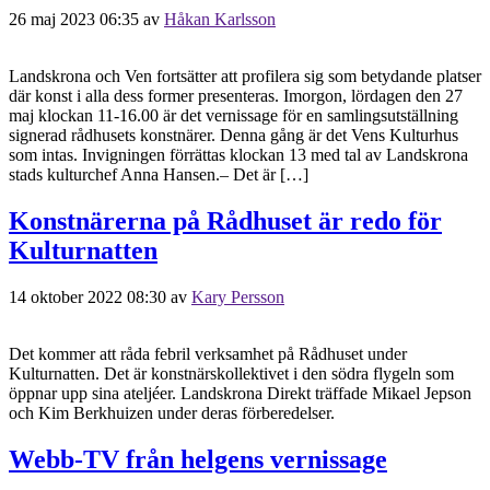
26 maj 2023 06:35
av
Håkan Karlsson
Landskrona och Ven fortsätter att profilera sig som betydande platser
där konst i alla dess former presenteras. Imorgon, lördagen den 27
maj klockan 11-16.00 är det vernissage för en samlingsutställning
signerad rådhusets konstnärer. Denna gång är det Vens Kulturhus
som intas. Invigningen förrättas klockan 13 med tal av Landskrona
stads kulturchef Anna Hansen.– Det är […]
Konstnärerna på Rådhuset är redo för
Kulturnatten
14 oktober 2022 08:30
av
Kary Persson
Det kommer att råda febril verksamhet på Rådhuset under
Kulturnatten. Det är konstnärskollektivet i den södra flygeln som
öppnar upp sina ateljéer. Landskrona Direkt träffade Mikael Jepson
och Kim Berkhuizen under deras förberedelser.
Webb-TV från helgens vernissage