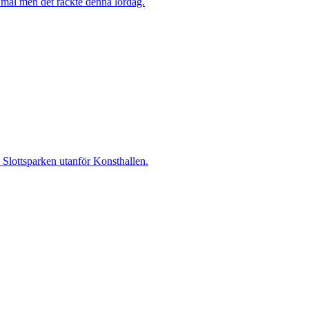
mål men det räckte denna lördag.
i Slottsparken utanför Konsthallen.