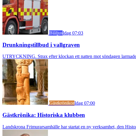
Blåljus
Idag 07:03
Drunkningstillbud i vallgraven
UTRYCKNING. Strax efter klockan ett natten mot söndagen larmades b
Gästkrönikor
Idag 07:00
Gästkrönika: Historiska klubben
Landskrona Frimurarsamhälle har startat en ny verksamhet, den Histori