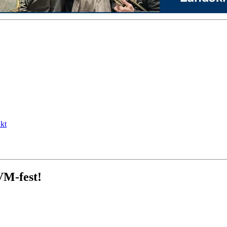
kt
VM-fest!