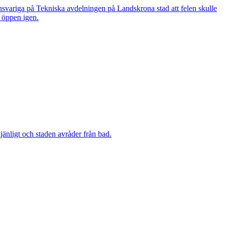
nsvariga på Tekniska avdelningen på Landskrona stad att felen skulle
n öppen igen.
änligt och staden avråder från bad.