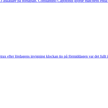
 åskådare på bortaplan. Constantino Capotondi gjorde matchens enda 
trax efter lördagens invigning klockan tio på förmiddagen var det fullt 