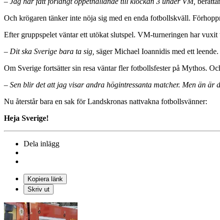
– Jag har fått förlängt öppethållande till klockan 3 under VM,
berätta
Och krögaren tänker inte nöja sig med en enda fotbollskväll. Förhoppni
Efter gruppspelet väntar ett utökat slutspel. VM-turneringen har vuxit t
– Dit ska Sverige bara ta sig,
säger Michael Ioannidis med ett leende.
Om Sverige fortsätter sin resa väntar fler fotbollsfester på Mythos. 
– Sen blir det att jag visar andra högintressanta matcher. Men än är det 
Nu återstår bara en sak för Landskronas nattvakna fotbollsvänner:
Heja Sverige!
Dela inlägg
Kopiera länk
Skriv ut