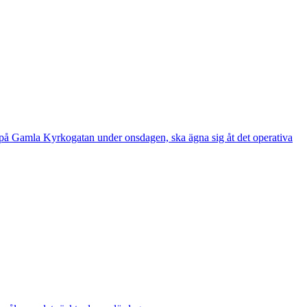
e på Gamla Kyrkogatan under onsdagen, ska ägna sig åt det operativa