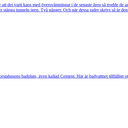
tt det varit kaos med översvämningar i de senaste åren så trodde de a
s stänga tunneln igen. Två gånger. Och när dessa rader skrivs så är de
ahusens badplats, även kallad Cement. Här är badvattnet tillfälligt otj