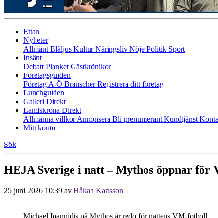
Ettan
Nyheter
Allmänt
Blåljus
Kultur
Näringsliv
Nöje
Politik
Sport
Insänt
Debatt
Planket
Gästkrönikor
Företagsguiden
Företag A-Ö
Branscher
Registrera ditt företag
Lunchguiden
Galleri Direkt
Landskrona Direkt
Allmänna villkor
Annonsera
Bli prenumerant
Kundtjänst
Konta
Mitt konto
Sök
HEJA Sverige i natt – Mythos öppnar för 
25 juni 2026 10:39
av
Håkan Karlsson
Michael Ioannidis på Mythos är redo för nattens VM-fotboll.