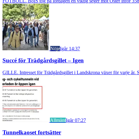
FOTBOLL. BoIS tog på lördagen en viktig seger mot Öster inför 3583
Nöje
Igår 14:37
Succé för Trädgårdsgillet – Igen
GILLE. Intresset för Trädgårdsgillet i Landskrona växer för varje år. S
Allmänt
Igår 07:27
Tunnelkaoset fortsätter