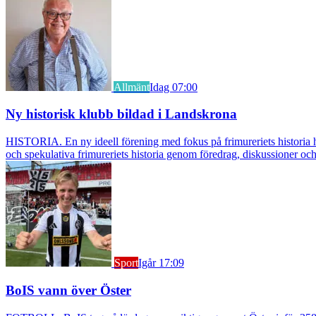
Allmänt
Idag 07:00
Ny historisk klubb bildad i Landskrona
HISTORIA. En ny ideell förening med fokus på frimureriets historia h
och spekulativa frimureriets historia genom föredrag, diskussioner oc
Sport
Igår 17:09
BoIS vann över Öster