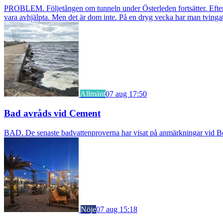
PROBLEM. Följetången om tunneln under Österleden fortsätter. Efter a
vara avhjälpta. Men det är dom inte. På en dryg vecka har man tvingat
Allmänt
07 aug 17:50
Bad avråds vid Cement
BAD. De senaste badvattenproverna har visat på anmärkningar vid Borst
Nöje
07 aug 15:18