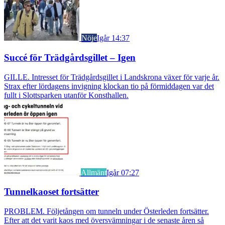
Nöje
Igår 14:37
Succé för Trädgårdsgillet – Igen
GILLE. Intresset för Trädgårdsgillet i Landskrona växer för varje år.
Strax efter lördagens invigning klockan tio på förmiddagen var det
fullt i Slottsparken utanför Konsthallen.
Allmänt
Igår 07:27
Tunnelkaoset fortsätter
PROBLEM. Följetången om tunneln under Österleden fortsätter.
Efter att det varit kaos med översvämningar i de senaste åren så