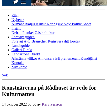
Ettan
Nyheter
Allmänt
Blåljus
Kultur
Näringsliv
Nöje
Politik
Sport
Insänt
Debatt
Planket
Gästkrönikor
Företagsguiden
Företag A-Ö
Branscher
Registrera ditt företag
Lunchguiden
Galleri Direkt
Landskrona Direkt
Allmänna villkor
Annonsera
Bli prenumerant
Kundtjänst
Kontakt
Mitt konto
Sök
Konstnärerna på Rådhuset är redo för
Kulturnatten
14 oktober 2022 08:30
av
Kary Persson