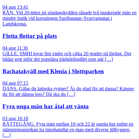
04 aug 13:41
RÅN. Vid 20-tiden på söndagskvällen rånade två maskerade män en
mindre butik vid korsningen Suellsgatan–Svarvargatan i
Landskrona.
Flotta flottar på plats
04 aug 11:36
GILLE. SMHI lovar fint väder och cirka 20 grader på lördag. Det
bådar gott inför det populära trädgårdsgillet som går […]
Bachatakväll med Klenia i Slottsparken
04 aug 07:15
DANS. Gillar du latinska rytmer? Är du glad för att dansa? Känner
du för att släppa loss? Då ska du […]
Fyra unga män har åtal att vänta
03 aug 16:18
RÄTTEGÅNG. Fyra män mellan 18 och 22 år gamla har enligt en
stämningsansökan ha misshandlat en man med diverse tillhyggen,
[…]