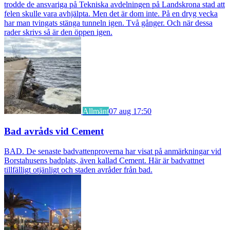
trodde de ansvariga på Tekniska avdelningen på Landskrona stad att
felen skulle vara avhjälpta. Men det är dom inte. På en dryg vecka
har man tvingats stänga tunneln igen. Två gånger. Och när dessa
rader skrivs så är den öppen igen.
Allmänt
07 aug 17:50
Bad avråds vid Cement
BAD. De senaste badvattenproverna har visat på anmärkningar vid
Borstahusens badplats, även kallad Cement. Här är badvattnet
tillfälligt otjänligt och staden avråder från bad.