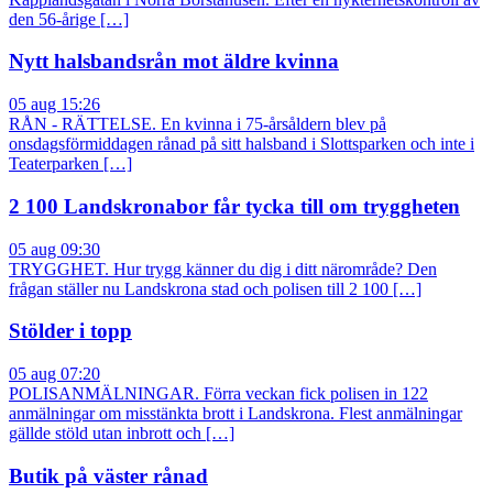
den 56-årige […]
Nytt halsbandsrån mot äldre kvinna
05 aug 15:26
RÅN - RÄTTELSE. En kvinna i 75-årsåldern blev på
onsdagsförmiddagen rånad på sitt halsband i Slottsparken och inte i
Teaterparken […]
2 100 Landskronabor får tycka till om tryggheten
05 aug 09:30
TRYGGHET. Hur trygg känner du dig i ditt närområde? Den
frågan ställer nu Landskrona stad och polisen till 2 100 […]
Stölder i topp
05 aug 07:20
POLISANMÄLNINGAR. Förra veckan fick polisen in 122
anmälningar om misstänkta brott i Landskrona. Flest anmälningar
gällde stöld utan inbrott och […]
Butik på väster rånad