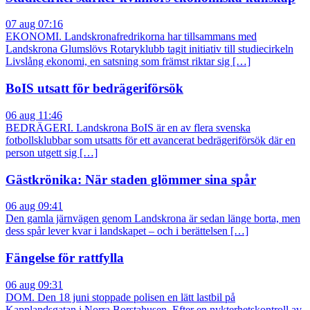
07 aug 07:16
EKONOMI. Landskronafredrikorna har tillsammans med
Landskrona Glumslövs Rotaryklubb tagit initiativ till studiecirkeln
Livslång ekonomi, en satsning som främst riktar sig […]
BoIS utsatt för bedrägeriförsök
06 aug 11:46
BEDRÄGERI. Landskrona BoIS är en av flera svenska
fotbollsklubbar som utsatts för ett avancerat bedrägeriförsök där en
person utgett sig […]
Gästkrönika: När staden glömmer sina spår
06 aug 09:41
Den gamla järnvägen genom Landskrona är sedan länge borta, men
dess spår lever kvar i landskapet – och i berättelsen […]
Fängelse för rattfylla
06 aug 09:31
DOM. Den 18 juni stoppade polisen en lätt lastbil på
Kapplandsgatan i Norra Borstahusen. Efter en nykterhetskontroll av