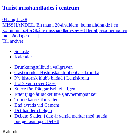
Turist misshandlades i centrum
03 aug 11:38
MISSHANDEL. En man i 20-årsåldern, hemmahörande i en
kommun i östra Skåne misshandlades av ett flertal personer natten
mot söndagen. […]
Till arkivet
Senaste
Kalender
Drunkningstillbud i vallgraven
Gästkrönika: Historiska klubben
Gästkrönika
Ny historisk klubb bildad i Landskrona
BoIS vann över Öster
Succé för Trädgårdsgillet – Igen
Efter tjugo år räcker inte självberöm
planket
Tunnelkaoset fortsätter
Bad avråds vid Cement
Det händer i helgen
Debatt: Staden i dag är gamla meriter med nutida
budgetlösningar!
Debatt
Kalender