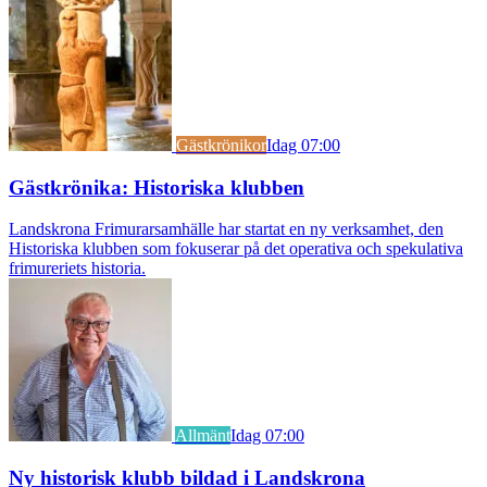
Gästkrönikor
Idag 07:00
Gästkrönika: Historiska klubben
Landskrona Frimurarsamhälle har startat en ny verksamhet, den
Historiska klubben som fokuserar på det operativa och spekulativa
frimureriets historia.
Allmänt
Idag 07:00
Ny historisk klubb bildad i Landskrona