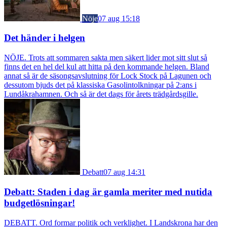
Nöje
07 aug 15:18
Det händer i helgen
NÖJE. Trots att sommaren sakta men säkert lider mot sitt slut så
finns det en hel del kul att hitta på den kommande helgen. Bland
annat så är de säsongsavslutning för Lock Stock på Lagunen och
dessutom bjuds det på klassiska Gasolintolkningar på 2:ans i
Lundåkrahamnen. Och så är det dags för årets trädgårdsgille.
Debatt
07 aug 14:31
Debatt: Staden i dag är gamla meriter med nutida
budgetlösningar!
DEBATT. Ord formar politik och verklighet. I Landskrona har den