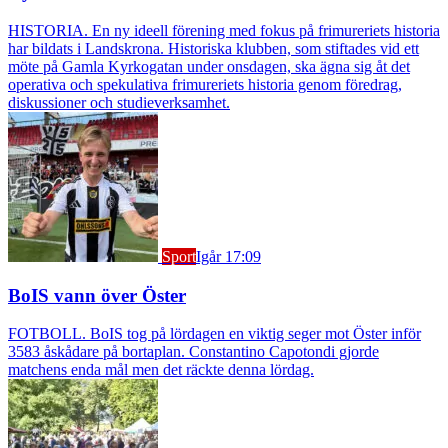
HISTORIA. En ny ideell förening med fokus på frimureriets historia
har bildats i Landskrona. Historiska klubben, som stiftades vid ett
möte på Gamla Kyrkogatan under onsdagen, ska ägna sig åt det
operativa och spekulativa frimureriets historia genom föredrag,
diskussioner och studieverksamhet.
Sport
Igår 17:09
BoIS vann över Öster
FOTBOLL. BoIS tog på lördagen en viktig seger mot Öster inför
3583 åskådare på bortaplan. Constantino Capotondi gjorde
matchens enda mål men det räckte denna lördag.