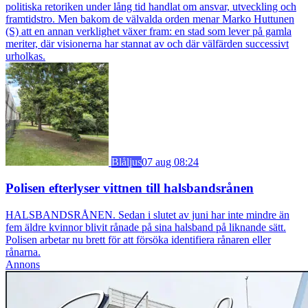
politiska retoriken under lång tid handlat om ansvar, utveckling och
framtidstro. Men bakom de välvalda orden menar Marko Huttunen
(S) att en annan verklighet växer fram: en stad som lever på gamla
meriter, där visionerna har stannat av och där välfärden successivt
urholkas.
Blåljus
07 aug 08:24
Polisen efterlyser vittnen till halsbandsrånen
HALSBANDSRÅNEN. Sedan i slutet av juni har inte mindre än
fem äldre kvinnor blivit rånade på sina halsband på liknande sätt.
Polisen arbetar nu brett för att försöka identifiera rånaren eller
rånarna.
Annons