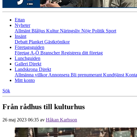
Ettan
Nyheter
Allmänt
Blåljus
Kultur
Näringsliv
Nöje
Politik
Sport
Insänt
Debatt
Planket
Gästkrönikor
Företagsguiden
Företag A-Ö
Branscher
Registrera ditt företag
Lunchguiden
Galleri Direkt
Landskrona Direkt
Allmänna villkor
Annonsera
Bli prenumerant
Kundtjänst
Konta
Mitt konto
Sök
Från rådhus till kulturhus
26 maj 2023 06:35
av
Håkan Karlsson