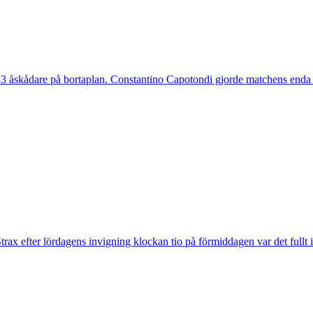
 åskådare på bortaplan. Constantino Capotondi gjorde matchens enda 
trax efter lördagens invigning klockan tio på förmiddagen var det fullt 