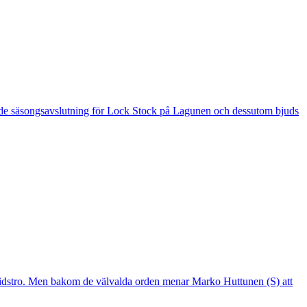
 är de säsongsavslutning för Lock Stock på Lagunen och dessutom bjuds
mtidstro. Men bakom de välvalda orden menar Marko Huttunen (S) att