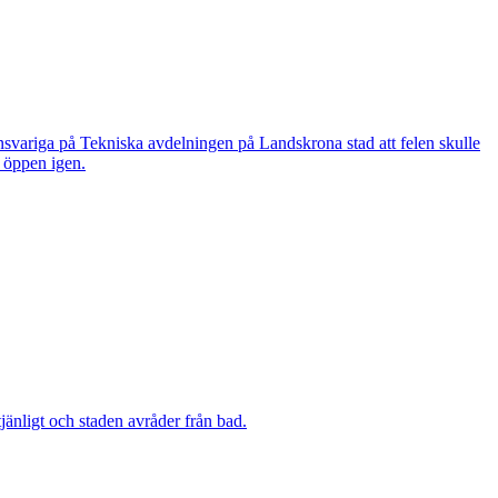
nsvariga på Tekniska avdelningen på Landskrona stad att felen skulle
n öppen igen.
änligt och staden avråder från bad.