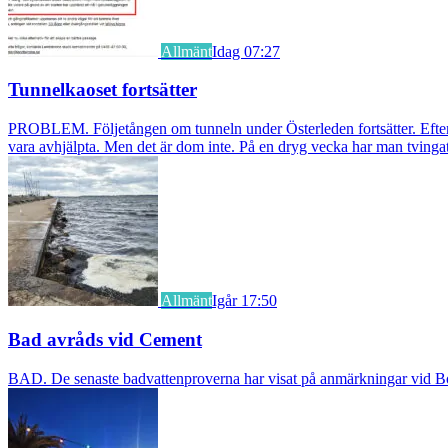
Allmänt
Idag 07:27
Tunnelkaoset fortsätter
PROBLEM. Följetången om tunneln under Österleden fortsätter. Efter a
vara avhjälpta. Men det är dom inte. På en dryg vecka har man tvingat
Allmänt
Igår 17:50
Bad avråds vid Cement
BAD. De senaste badvattenproverna har visat på anmärkningar vid Borst