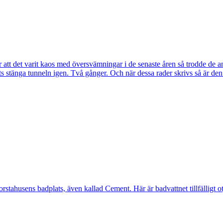
tt det varit kaos med översvämningar i de senaste åren så trodde de a
s stänga tunneln igen. Två gånger. Och när dessa rader skrivs så är de
ahusens badplats, även kallad Cement. Här är badvattnet tillfälligt otj