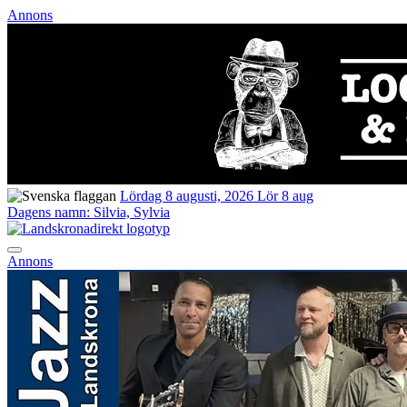
Annons
Lördag 8 augusti, 2026
Lör 8 aug
Dagens namn:
Silvia, Sylvia
Annons