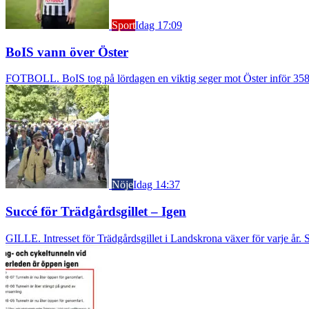
Sport
Idag 17:09
BoIS vann över Öster
FOTBOLL. BoIS tog på lördagen en viktig seger mot Öster inför 3583
Nöje
Idag 14:37
Succé för Trädgårdsgillet – Igen
GILLE. Intresset för Trädgårdsgillet i Landskrona växer för varje år. S