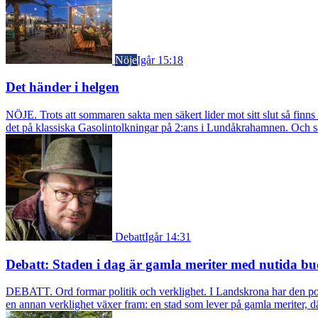
Nöje
Igår 15:18
Det händer i helgen
NÖJE. Trots att sommaren sakta men säkert lider mot sitt slut så fin
det på klassiska Gasolintolkningar på 2:ans i Lundåkrahamnen. Och så ä
Debatt
Igår 14:31
Debatt: Staden i dag är gamla meriter med nutida bu
DEBATT. Ord formar politik och verklighet. I Landskrona har den pol
en annan verklighet växer fram: en stad som lever på gamla meriter, dä