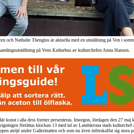
en och Nathalie Thengius är aktuella med en utställning på Ven i somm
s samlingsutställning på Vens Kulturhus av kulturchefen Anna Hansen.
där konst i alla dess former presenteras. Imorgon, lördagen den 27 maj 
nvigningen förrättas klockan 13 med tal av Landskrona stads kulturche
en ateljé under Gallerinatten och som nu även införskaffat sig stora p