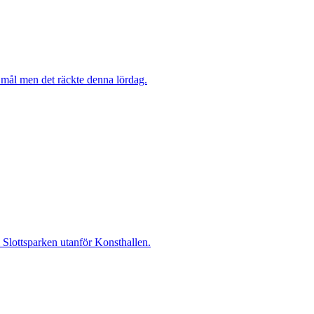
mål men det räckte denna lördag.
i Slottsparken utanför Konsthallen.