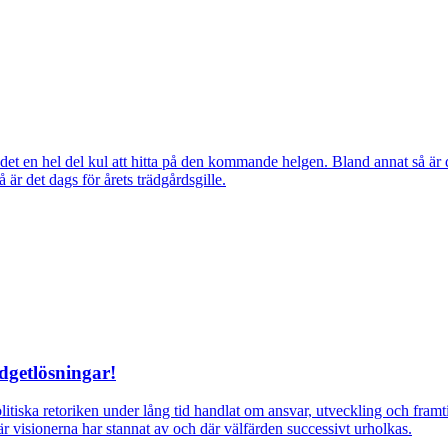
ns det en hel del kul att hitta på den kommande helgen. Bland annat så
r det dags för årets trädgårdsgille.
dgetlösningar!
itiska retoriken under lång tid handlat om ansvar, utveckling och fra
r visionerna har stannat av och där välfärden successivt urholkas.