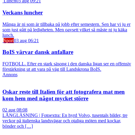
Lunch
03 aug 09:21
Veckans luncher
Många är ni som är tillbaka på jobb efter semestern. Sen har vi ju er
som just gått på ledigheten. Men oavsett vilket så måste ni ju käka
lunch.
Sport
03 aug 06:21
BoIS värvar dansk anfallare
FOTBOLL. Efter en stark säsong i den danska ligan ser en offensiv
förstärkning ut att vara på väg till Landskrona BoIS.
Annons
Oskar reste till Italien för att fotografera mat men
kom hem med något mycket större
02 aug 08:08
LÅNGLÄSNING | Fotoextra: En hyrd Volvo, tusentals bilder, tre
veckor på italienska landsvägar och otaliga möten med kockar,
bönder och […]