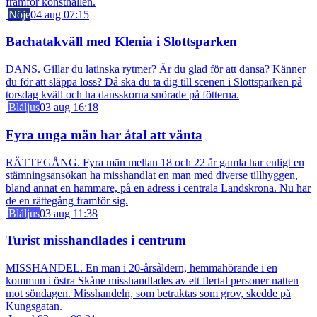
framför konsthallen.
Nöje
04 aug 07:15
Bachatakväll med Klenia i Slottsparken
DANS. Gillar du latinska rytmer? Är du glad för att dansa? Känner
du för att släppa loss? Då ska du ta dig till scenen i Slottsparken på
torsdag kväll och ha dansskorna snörade på fötterna.
Blåljus
03 aug 16:18
Fyra unga män har åtal att vänta
RÄTTEGÅNG. Fyra män mellan 18 och 22 år gamla har enligt en
stämningsansökan ha misshandlat en man med diverse tillhyggen,
bland annat en hammare, på en adress i centrala Landskrona. Nu har
de en rättegång framför sig.
Blåljus
03 aug 11:38
Turist misshandlades i centrum
MISSHANDEL. En man i 20-årsåldern, hemmahörande i en
kommun i östra Skåne misshandlades av ett flertal personer natten
mot söndagen. Misshandeln, som betraktas som grov, skedde på
Kungsgatan.