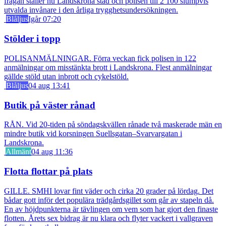
frågan ställer nu Landskrona stad och polisen till 2 100 slumpvis
utvalda invånare i den årliga trygghetsundersökningen.
Blåljus
Igår 07:20
Stölder i topp
POLISANMÄLNINGAR. Förra veckan fick polisen in 122
anmälningar om misstänkta brott i Landskrona. Flest anmälningar
gällde stöld utan inbrott och cykelstöld.
Blåljus
04 aug 13:41
Butik på väster rånad
RÅN. Vid 20-tiden på söndagskvällen rånade två maskerade män en
mindre butik vid korsningen Suellsgatan–Svarvargatan i
Landskrona.
Allmänt
04 aug 11:36
Flotta flottar på plats
GILLE. SMHI lovar fint väder och cirka 20 grader på lördag. Det
bådar gott inför det populära trädgårdsgillet som går av stapeln då.
En av höjdpunkterna är tävlingen om vem som har gjort den finaste
flotten. Årets sex bidrag är nu klara och flyter vackert i vallgraven