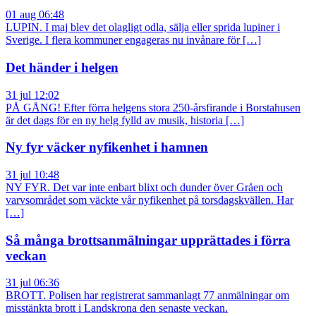
01 aug 06:48
LUPIN. I maj blev det olagligt odla, sälja eller sprida lupiner i
Sverige. I flera kommuner engageras nu invånare för […]
Det händer i helgen
31 jul 12:02
PÅ GÅNG! Efter förra helgens stora 250-årsfirande i Borstahusen
är det dags för en ny helg fylld av musik, historia […]
Ny fyr väcker nyfikenhet i hamnen
31 jul 10:48
NY FYR. Det var inte enbart blixt och dunder över Gråen och
varvsområdet som väckte vår nyfikenhet på torsdagskvällen. Har
[…]
Så många brottsanmälningar upprättades i förra
veckan
31 jul 06:36
BROTT. Polisen har registrerat sammanlagt 77 anmälningar om
misstänkta brott i Landskrona den senaste veckan.