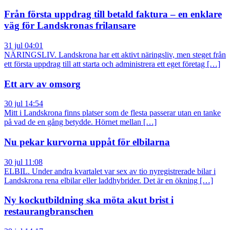
Från första uppdrag till betald faktura – en enklare
väg för Landskronas frilansare
31 jul 04:01
NÄRINGSLIV. Landskrona har ett aktivt näringsliv, men steget från
ett första uppdrag till att starta och administrera ett eget företag […]
Ett arv av omsorg
30 jul 14:54
Mitt i Landskrona finns platser som de flesta passerar utan en tanke
på vad de en gång betydde. Hörnet mellan […]
Nu pekar kurvorna uppåt för elbilarna
30 jul 11:08
ELBIL. Under andra kvartalet var sex av tio nyregistrerade bilar i
Landskrona rena elbilar eller laddhybrider. Det är en ökning […]
Ny kockutbildning ska möta akut brist i
restaurangbranschen