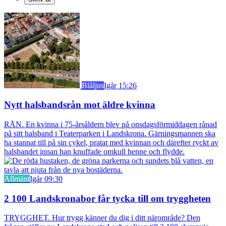
Blåljus
Igår 15:26
Nytt halsbandsrån mot äldre kvinna
RÅN. En kvinna i 75-årsåldern blev på onsdagsförmiddagen rånad
på sitt halsband i Teaterparken i Landskrona. Gärningsmannen ska
ha stannat till på sin cykel, pratat med kvinnan och därefter ryckt av
halsbandet innan han knuffade omkull henne och flydde.
Allmänt
Igår 09:30
2 100 Landskronabor får tycka till om tryggheten
TRYGGHET. Hur trygg känner du dig i ditt närområde? Den