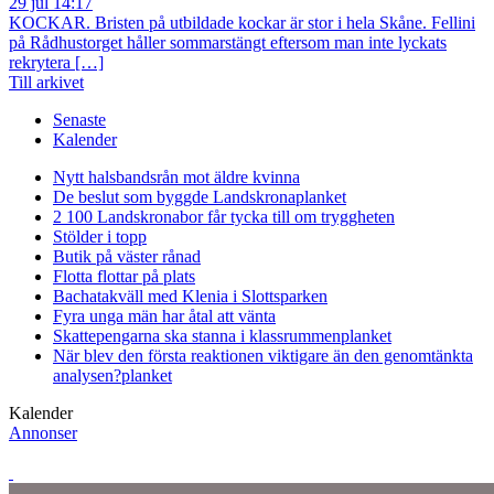
29 jul 14:17
KOCKAR. Bristen på utbildade kockar är stor i hela Skåne. Fellini
på Rådhustorget håller sommarstängt eftersom man inte lyckats
rekrytera […]
Till arkivet
Senaste
Kalender
Nytt halsbandsrån mot äldre kvinna
De beslut som byggde Landskrona
planket
2 100 Landskronabor får tycka till om tryggheten
Stölder i topp
Butik på väster rånad
Flotta flottar på plats
Bachatakväll med Klenia i Slottsparken
Fyra unga män har åtal att vänta
Skattepengarna ska stanna i klassrummen
planket
När blev den första reaktionen viktigare än den genomtänkta
analysen?
planket
Kalender
Annonser