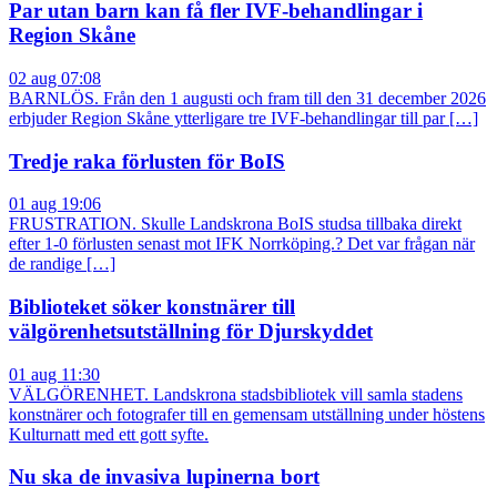
Par utan barn kan få fler IVF-behandlingar i
Region Skåne
02 aug 07:08
BARNLÖS. Från den 1 augusti och fram till den 31 december 2026
erbjuder Region Skåne ytterligare tre IVF-behandlingar till par […]
Tredje raka förlusten för BoIS
01 aug 19:06
FRUSTRATION. Skulle Landskrona BoIS studsa tillbaka direkt
efter 1-0 förlusten senast mot IFK Norrköping.? Det var frågan när
de randige […]
Biblioteket söker konstnärer till
välgörenhetsutställning för Djurskyddet
01 aug 11:30
VÄLGÖRENHET. Landskrona stadsbibliotek vill samla stadens
konstnärer och fotografer till en gemensam utställning under höstens
Kulturnatt med ett gott syfte.
Nu ska de invasiva lupinerna bort