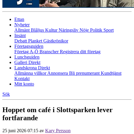
Ettan
Nyheter
Allmänt
Blåljus
Kultur
Näringsliv
Nöje
Politik
Sport
Insänt
Debatt
Planket
Gästkrönikor
Företagsguiden
Företag A-Ö
Branscher
Registrera ditt företag
Lunchguiden
Galleri Direkt
Landskrona Direkt
Allmänna villkor
Annonsera
Bli prenumerant
Kundtjänst
Kontakt
Mitt konto
Sök
Hoppet om café i Slottsparken lever
fortfarande
25 juni 2026 07:15
av
Kary Persson