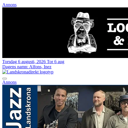
Annons
Torsdag 6 augusti, 2026
Tor 6 aug
Dagens namn:
Alfons, Inez
Annons