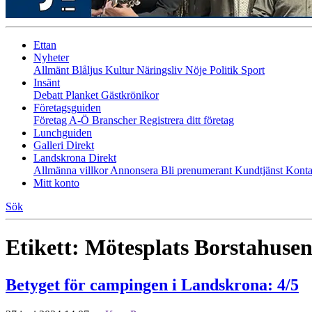
Ettan
Nyheter
Allmänt
Blåljus
Kultur
Näringsliv
Nöje
Politik
Sport
Insänt
Debatt
Planket
Gästkrönikor
Företagsguiden
Företag A-Ö
Branscher
Registrera ditt företag
Lunchguiden
Galleri Direkt
Landskrona Direkt
Allmänna villkor
Annonsera
Bli prenumerant
Kundtjänst
Konta
Mitt konto
Sök
Etikett:
Mötesplats Borstahuse
Betyget för campingen i Landskrona: 4/5