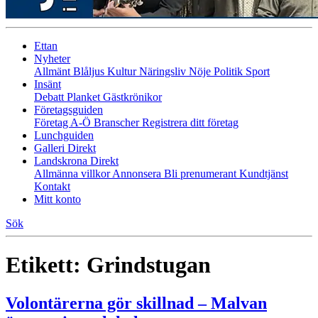
Ettan
Nyheter
Allmänt
Blåljus
Kultur
Näringsliv
Nöje
Politik
Sport
Insänt
Debatt
Planket
Gästkrönikor
Företagsguiden
Företag A-Ö
Branscher
Registrera ditt företag
Lunchguiden
Galleri Direkt
Landskrona Direkt
Allmänna villkor
Annonsera
Bli prenumerant
Kundtjänst
Kontakt
Mitt konto
Sök
Etikett:
Grindstugan
Volontärerna gör skillnad – Malvan