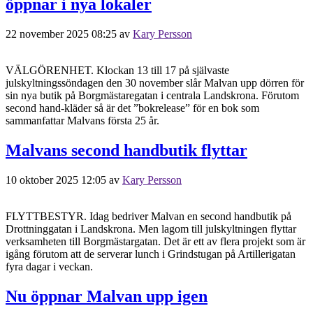
öppnar i nya lokaler
22 november 2025 08:25
av
Kary Persson
VÄLGÖRENHET. Klockan 13 till 17 på självaste
julskyltningssöndagen den 30 november slår Malvan upp dörren för
sin nya butik på Borgmästaregatan i centrala Landskrona. Förutom
second hand-kläder så är det ”bokrelease” för en bok som
sammanfattar Malvans första 25 år.
Malvans second handbutik flyttar
10 oktober 2025 12:05
av
Kary Persson
FLYTTBESTYR. Idag bedriver Malvan en second handbutik på
Drottninggatan i Landskrona. Men lagom till julskyltningen flyttar
verksamheten till Borgmästargatan. Det är ett av flera projekt som är
igång förutom att de serverar lunch i Grindstugan på Artillerigatan
fyra dagar i veckan.
Nu öppnar Malvan upp igen