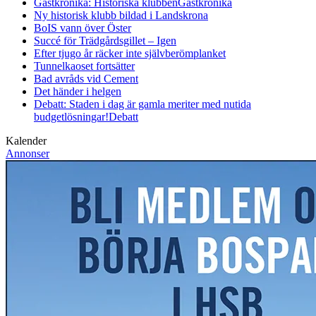
Gästkrönika: Historiska klubben
Gästkrönika
Ny historisk klubb bildad i Landskrona
BoIS vann över Öster
Succé för Trädgårdsgillet – Igen
Efter tjugo år räcker inte självberöm
planket
Tunnelkaoset fortsätter
Bad avråds vid Cement
Det händer i helgen
Debatt: Staden i dag är gamla meriter med nutida
budgetlösningar!
Debatt
Kalender
Annonser