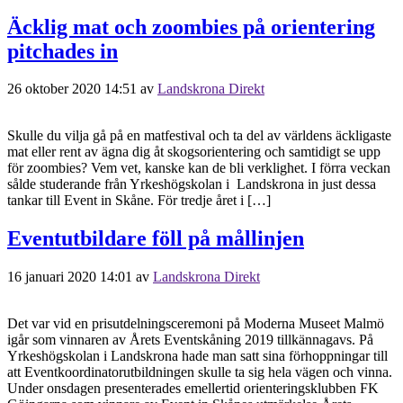
Äcklig mat och zoombies på orientering
pitchades in
26 oktober 2020 14:51
av
Landskrona Direkt
Skulle du vilja gå på en matfestival och ta del av världens äckligaste
mat eller rent av ägna dig åt skogsorientering och samtidigt se upp
för zoombies? Vem vet, kanske kan de bli verklighet. I förra veckan
sålde studerande från Yrkeshögskolan i Landskrona in just dessa
tankar till Event in Skåne. För tredje året i […]
Eventutbildare föll på mållinjen
16 januari 2020 14:01
av
Landskrona Direkt
Det var vid en prisutdelningsceremoni på Moderna Museet Malmö
igår som vinnaren av Årets Eventskåning 2019 tillkännagavs. På
Yrkeshögskolan i Landskrona hade man satt sina förhoppningar till
att Eventkoordinatorutbildningen skulle ta sig hela vägen och vinna.
Under onsdagen presenterades emellertid orienteringsklubben FK