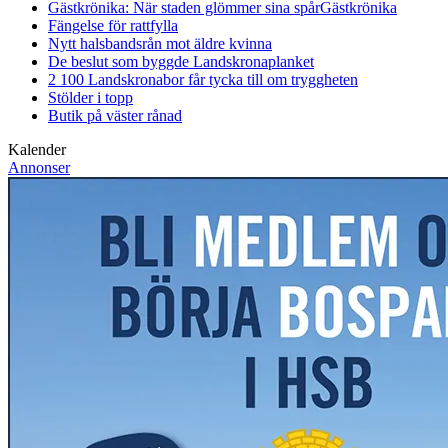
Gästkrönika: När staden glömmer sina spår
Gästkrönika
Fängelse för rattfylla
Nytt halsbandsrån mot äldre kvinna
De beslut som byggde Landskrona
planket
2 100 Landskronabor får tycka till om tryggheten
Stölder i topp
Butik på väster rånad
Kalender
Annonser