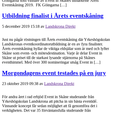
Göingarna som vinnare av Event in Skånes utmärkelse Årets
Eventskåning 2019. FK Göingarna […]
Utbildning finalist i Årets eventskåning
5 december 2019 15:18
av
Landskrona Direkt
Just nu pågår röstningen till Årets eventskåning där Yrkeshögskolan
Landskronas eventkoordinatorutbildning är en av fyra finalister.
Årets eventskåning hyllar de viktiga eldsjälar som är med och lyfter
Skåne som event- och mötesdestination. Varje år delar Event in
Skåne ut priset till de starkast lysande stjärnorna på Skånes
eventhimmel. Med över 300 nomineringar utsåg Event in […]
Morgondagens event testades på en jury
23 oktober 2019 09:38
av
Landskrona Direkt
För andra året i rad erbjöd Event in Skåne studerande från
Yrkeshögskolan Landskrona att pitcha in sin bästa eventidé.
Vinnande koncept får sedan möjlighet att få genomföra det i
verkligheten. Det var 35 förväntansfulla studerande från