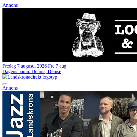
Annons
Fredag 7 augusti, 2026
Fre 7 aug
Dagens namn:
Dennis, Denise
Annons