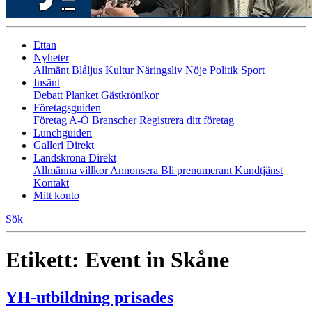
Ettan
Nyheter
Allmänt
Blåljus
Kultur
Näringsliv
Nöje
Politik
Sport
Insänt
Debatt
Planket
Gästkrönikor
Företagsguiden
Företag A-Ö
Branscher
Registrera ditt företag
Lunchguiden
Galleri Direkt
Landskrona Direkt
Allmänna villkor
Annonsera
Bli prenumerant
Kundtjänst
Kontakt
Mitt konto
Sök
Etikett:
Event in Skåne
YH-utbildning prisades