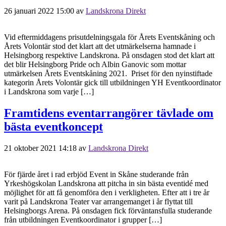
26 januari 2022 15:00
av
Landskrona Direkt
Vid eftermiddagens prisutdelningsgala för Årets Eventskåning och
Årets Volontär stod det klart att det utmärkelserna hamnade i
Helsingborg respektive Landskrona. På onsdagen stod det klart att
det blir Helsingborg Pride och Albin Ganovic som mottar
utmärkelsen Årets Eventskåning 2021. Priset för den nyinstiftade
kategorin Årets Volontär gick till utbildningen YH Eventkoordinator
i Landskrona som varje […]
Framtidens eventarrangörer tävlade om
bästa eventkoncept
21 oktober 2021 14:18
av
Landskrona Direkt
För fjärde året i rad erbjöd Event in Skåne studerande från
Yrkeshögskolan Landskrona att pitcha in sin bästa eventidé med
möjlighet för att få genomföra den i verkligheten. Efter att i tre år
varit på Landskrona Teater var arrangemanget i år flyttat till
Helsingborgs Arena. På onsdagen fick förväntansfulla studerande
från utbildningen Eventkoordinator i grupper […]