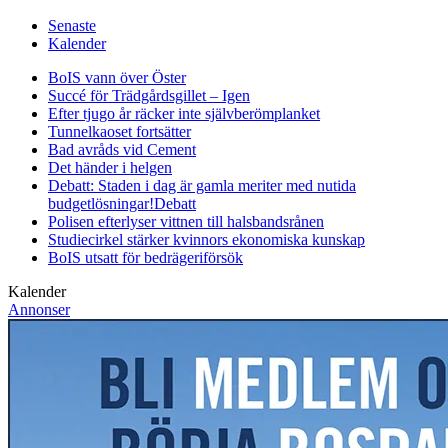
Senaste
Kalender
BoIS vann över Öster
Succé för Trädgårdsgillet – Igen
Efter tjugo år räcker inte självberöm
planket
Tunnelkaoset fortsätter
Bad avråds vid Cement
Det händer i helgen
Debatt: Staden i dag är gamla meriter med nutida
budgetlösningar!
Debatt
Polisen efterlyser vittnen till halsbandsrånen
Studiecirkel stärker kvinnors ekonomiska kunskap
BoIS utsatt för bedrägeriförsök
Kalender
Annonser