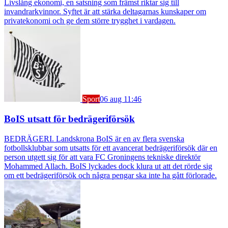
Livslång ekonomi, en satsning som främst riktar sig till
invandrarkvinnor. Syftet är att stärka deltagarnas kunskaper om
privatekonomi och ge dem större trygghet i vardagen.
Sport
06 aug 11:46
BoIS utsatt för bedrägeriförsök
BEDRÄGERI. Landskrona BoIS är en av flera svenska
fotbollsklubbar som utsatts för ett avancerat bedrägeriförsök där en
person utgett sig för att vara FC Groningens tekniske direktör
Mohammed Allach. BoIS lyckades dock klura ut att det rörde sig
om ett bedrägeriförsök och några pengar ska inte ha gått förlorade.