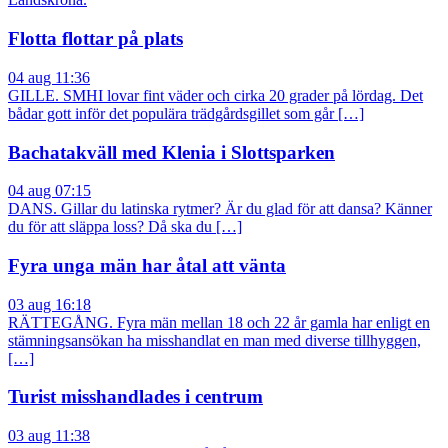
Flotta flottar på plats
04 aug 11:36
GILLE. SMHI lovar fint väder och cirka 20 grader på lördag. Det
bådar gott inför det populära trädgårdsgillet som går […]
Bachatakväll med Klenia i Slottsparken
04 aug 07:15
DANS. Gillar du latinska rytmer? Är du glad för att dansa? Känner
du för att släppa loss? Då ska du […]
Fyra unga män har åtal att vänta
03 aug 16:18
RÄTTEGÅNG. Fyra män mellan 18 och 22 år gamla har enligt en
stämningsansökan ha misshandlat en man med diverse tillhyggen,
[…]
Turist misshandlades i centrum
03 aug 11:38