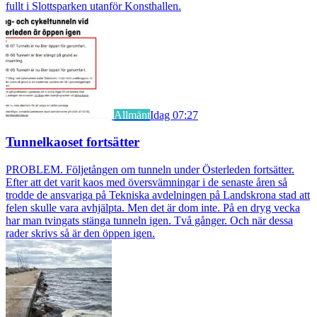
fullt i Slottsparken utanför Konsthallen.
Allmänt
Idag 07:27
Tunnelkaoset fortsätter
PROBLEM. Följetången om tunneln under Österleden fortsätter.
Efter att det varit kaos med översvämningar i de senaste åren så
trodde de ansvariga på Tekniska avdelningen på Landskrona stad att
felen skulle vara avhjälpta. Men det är dom inte. På en dryg vecka
har man tvingats stänga tunneln igen. Två gånger. Och när dessa
rader skrivs så är den öppen igen.