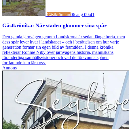
Gästkrönikor
06 aug 09:41
Gästkrönika: När staden glömmer sina spår
Den gamla järnvägen genom Landskrona är sedan länge borta, men
dess spår lever kvar i landskapet – och i berättelsen om hur varje
generation formar sin egen bild av framtiden. I denna krönika
reflekterar Ronnie Niby över järnvägens historia, människans
föränderliga samhällsvisioner och vad de försvunna spåren
fortfarande kan lära oss.
Annons