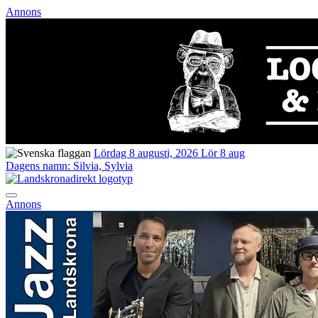
Annons
Lördag 8 augusti, 2026
Lör 8 aug
Dagens namn:
Silvia, Sylvia
Annons