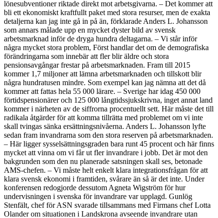
lönesubventioner riktade direkt mot arbetsgivarna. – Det kommer att
bli ett ekonomiskt kraftfullt paket med stora resurser, men de exakta
detaljerna kan jag inte gå in på än, förklarade Anders L. Johansson
som annars målade upp en mycket dyster bild av svensk
arbetsmarknad inför de dryga hundra deltagarna. – Vi står inför
några mycket stora problem, Först handlar det om de demografiska
förändringarna som innebär att fler blir äldre och stora
pensionsavgångar frestar på arbetsmarknaden. Fram till 2015
kommer 1,7 miljoner att lämna arbetsmarknaden och tillskott blir
några hundratusen mindre. Som exempel kan jag nämna att det då
kommer att fattas hela 55 000 lärare. – Sverige har idag 450 000
förtidspensionärer och 125 000 långtidssjukskrivna, inget annat land
kommer i närheten av de siffrorna procentuellt sett. Här måste det till
radikala åtgärder för att komma tillrätta med problemet om vi inte
skall tvingas sänka ersättningsnivåerna. Anders L. Johansson lyfte
sedan fram invandrarna som den stora reserven på arbetsmarknaden.
– Här ligger sysselsättningsgraden bara runt 45 procent och här finns
mycket att vinna om vi får ut fler invandrare i jobb. Det är mot den
bakgrunden som den nu planerade satsningen skall ses, betonade
AMS-chefen. – Vi måste helt enkelt klara integrationsfrågan för att
klara svensk ekonomi i framtiden, svårare än så är det inte. Under
konferensen redogjorde dessutom Agneta Wigström för hur
undervisningen i svenska för invandrare var upplagd. Gunlög
Stenfält, chef för ASN svarade tillsammans med Firmans chef Lotta
Olander om situationen i Landskrona avseende invandrare utan