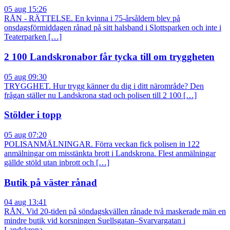
05 aug 15:26
RÅN - RÄTTELSE. En kvinna i 75-årsåldern blev på
onsdagsförmiddagen rånad på sitt halsband i Slottsparken och inte i
Teaterparken […]
2 100 Landskronabor får tycka till om tryggheten
05 aug 09:30
TRYGGHET. Hur trygg känner du dig i ditt närområde? Den
frågan ställer nu Landskrona stad och polisen till 2 100 […]
Stölder i topp
05 aug 07:20
POLISANMÄLNINGAR. Förra veckan fick polisen in 122
anmälningar om misstänkta brott i Landskrona. Flest anmälningar
gällde stöld utan inbrott och […]
Butik på väster rånad
04 aug 13:41
RÅN. Vid 20-tiden på söndagskvällen rånade två maskerade män en
mindre butik vid korsningen Suellsgatan–Svarvargatan i
Landskrona.