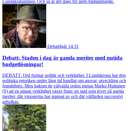
Lundåkrahamnen. Och så är det dags för årets trädgårdsgille.
Debatt
Igår 14:31
Debatt: Staden i dag är gamla meriter med nutida
budgetlösningar!
DEBATT. Ord formar politik och verklighet. I Landskrona har den
politiska retoriken under lång tid handlat om ansvar, utveckling och
framtidstro. Men bakom de välvalda orden menar Marko Huttunen
(S) att en annan verklighet växer fram: en stad som lever på gamla
meriter, där visionerna har stannat av och där välfärden successivt
urholkas.