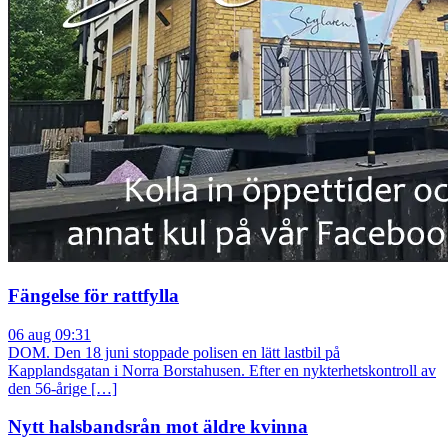
Fängelse för rattfylla
06 aug 09:31
DOM. Den 18 juni stoppade polisen en lätt lastbil på
Kapplandsgatan i Norra Borstahusen. Efter en nykterhetskontroll av
den 56-årige […]
Nytt halsbandsrån mot äldre kvinna