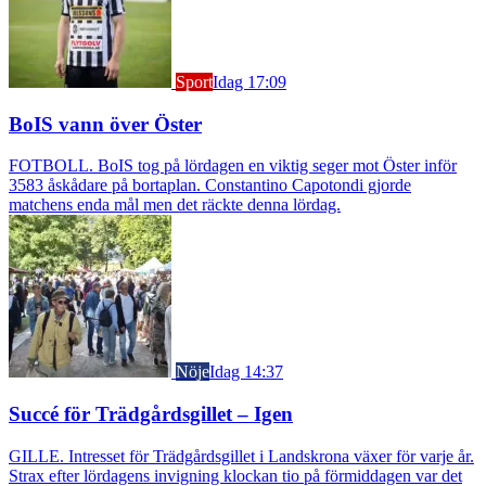
Sport
Idag 17:09
BoIS vann över Öster
FOTBOLL. BoIS tog på lördagen en viktig seger mot Öster inför
3583 åskådare på bortaplan. Constantino Capotondi gjorde
matchens enda mål men det räckte denna lördag.
Nöje
Idag 14:37
Succé för Trädgårdsgillet – Igen
GILLE. Intresset för Trädgårdsgillet i Landskrona växer för varje år.
Strax efter lördagens invigning klockan tio på förmiddagen var det