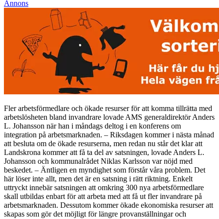
Annons
Fler arbetsförmedlare och ökade resurser för att komma tillrätta med
arbetslösheten bland invandrare lovade AMS generaldirektör Anders
L. Johansson när han i måndags deltog i en konferens om
integration på arbetsmarknaden. – Riksdagen kommer i nästa månad
att besluta om de ökade resurserna, men redan nu står det klar att
Landskrona kommer att få ta del av satsningen, lovade Anders L.
Johansson och kommunalrådet Niklas Karlsson var nöjd med
beskedet. – Äntligen en myndighet som förstår våra problem. Det
här löser inte allt, men det är en satsning i rätt riktning. Enkelt
uttryckt innebär satsningen att omkring 300 nya arbetsförmedlare
skall utbildas enbart för att arbeta med att få ut fler invandrare på
arbetsmarknaden. Dessutom kommer ökade ekonomiska resurser att
skapas som gör det möjligt för längre provanställningar och