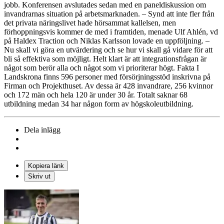
jobb. Konferensen avslutades sedan med en paneldiskussion om
invandrarnas situation på arbetsmarknaden. – Synd att inte fler från
det privata näringslivet hade hörsammat kallelsen, men
förhoppningsvis kommer de med i framtiden, menade Ulf Ahlén, vd
på Haldex Traction och Niklas Karlsson lovade en uppföljning. –
Nu skall vi göra en utvärdering och se hur vi skall gå vidare för att
bli så effektiva som möjligt. Helt klart är att integrationsfrågan är
något som berör alla och något som vi prioriterar högt. Fakta I
Landskrona finns 596 personer med försörjningsstöd inskrivna på
Firman och Projekthuset. Av dessa är 428 invandrare, 256 kvinnor
och 172 män och hela 120 är under 30 år. Totalt saknar 68
utbildning medan 34 har någon form av högskoleutbildning.
Dela inlägg
Kopiera länk
Skriv ut