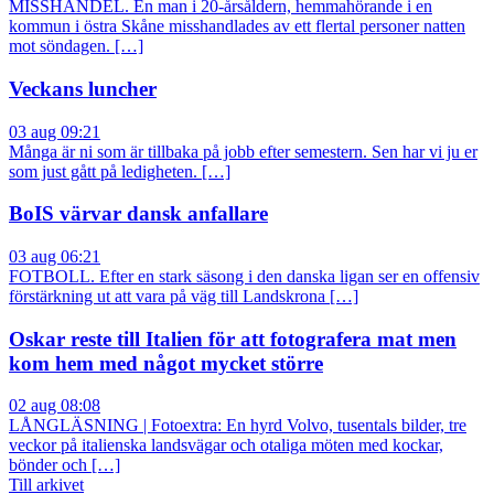
MISSHANDEL. En man i 20-årsåldern, hemmahörande i en
kommun i östra Skåne misshandlades av ett flertal personer natten
mot söndagen. […]
Veckans luncher
03 aug 09:21
Många är ni som är tillbaka på jobb efter semestern. Sen har vi ju er
som just gått på ledigheten. […]
BoIS värvar dansk anfallare
03 aug 06:21
FOTBOLL. Efter en stark säsong i den danska ligan ser en offensiv
förstärkning ut att vara på väg till Landskrona […]
Oskar reste till Italien för att fotografera mat men
kom hem med något mycket större
02 aug 08:08
LÅNGLÄSNING | Fotoextra: En hyrd Volvo, tusentals bilder, tre
veckor på italienska landsvägar och otaliga möten med kockar,
bönder och […]
Till arkivet