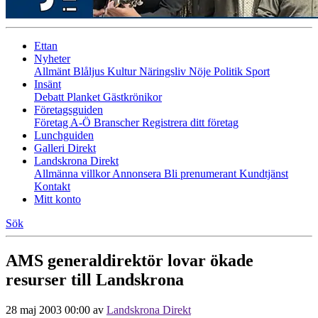
Ettan
Nyheter
Allmänt
Blåljus
Kultur
Näringsliv
Nöje
Politik
Sport
Insänt
Debatt
Planket
Gästkrönikor
Företagsguiden
Företag A-Ö
Branscher
Registrera ditt företag
Lunchguiden
Galleri Direkt
Landskrona Direkt
Allmänna villkor
Annonsera
Bli prenumerant
Kundtjänst
Kontakt
Mitt konto
Sök
AMS generaldirektör lovar ökade
resurser till Landskrona
28 maj 2003 00:00
av
Landskrona Direkt