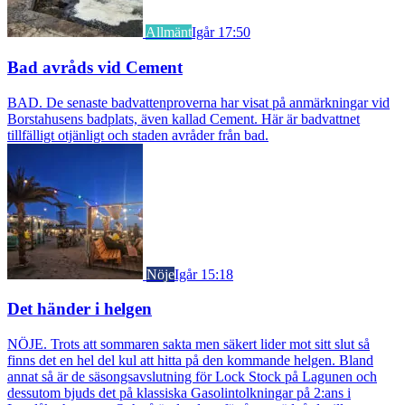
Allmänt
Igår 17:50
Bad avråds vid Cement
BAD. De senaste badvattenproverna har visat på anmärkningar vid
Borstahusens badplats, även kallad Cement. Här är badvattnet
tillfälligt otjänligt och staden avråder från bad.
Nöje
Igår 15:18
Det händer i helgen
NÖJE. Trots att sommaren sakta men säkert lider mot sitt slut så
finns det en hel del kul att hitta på den kommande helgen. Bland
annat så är de säsongsavslutning för Lock Stock på Lagunen och
dessutom bjuds det på klassiska Gasolintolkningar på 2:ans i