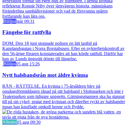
generation formar sin egen bild av framtiden. I denna krönika
reflekterar Ronnie Niby över järnvägens historia, människans
föränderliga samhällsvisioner och vad de försvunna spåren
fortfarande kan lära oss.
Blåljus
Igår 09:31
Fängelse för rattfylla
DOM. Den 18 juni stoppade polisen en lätt lastbil på
Kapplandsgatan i Norra Borstahusen. Efter en nykterhetskontroll av
den 56-årige föraren konstaterades att han körde rattfull. Därför har
han av Lunds tingsrätt dömts till fängelse.
Blåljus
05 aug 15:26
Nytt halsbandsrån mot äldre kvinna
RÅN - RÄTTELSE. En kvinna i 75-årsåldern blev på
onsdagsförmiddagen rånad på sitt halsband i Slottsparken och inte i
Teaterparken som tidigare uppgetts. Gärningsmannen ska ha stannat
till på sin cykel, pratat med kvinnan och därefter ryckt av halsbandet
innan han knuffade omkull henne och flydde.
Allmänt
05 aug 09:30