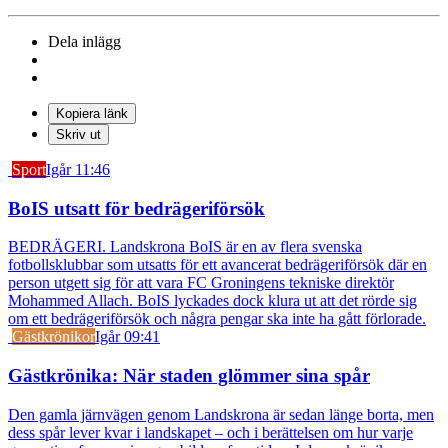
Dela inlägg
Kopiera länk
Skriv ut
Sport
Igår 11:46
BoIS utsatt för bedrägeriförsök
BEDRÄGERI. Landskrona BoIS är en av flera svenska
fotbollsklubbar som utsatts för ett avancerat bedrägeriförsök där en
person utgett sig för att vara FC Groningens tekniske direktör
Mohammed Allach. BoIS lyckades dock klura ut att det rörde sig
om ett bedrägeriförsök och några pengar ska inte ha gått förlorade.
Gästkrönikor
Igår 09:41
Gästkrönika: När staden glömmer sina spår
Den gamla järnvägen genom Landskrona är sedan länge borta, men
dess spår lever kvar i landskapet – och i berättelsen om hur varje