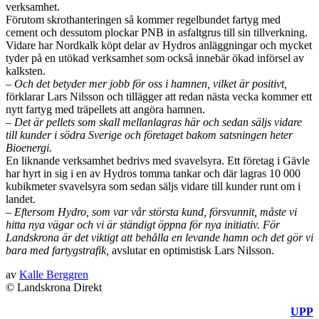
verksamhet.
Förutom skrothanteringen så kommer regelbundet fartyg med
cement och dessutom plockar PNB in asfaltgrus till sin tillverkning.
Vidare har Nordkalk köpt delar av Hydros anläggningar och mycket
tyder på en utökad verksamhet som också innebär ökad införsel av
kalksten.
– Och det betyder mer jobb för oss i hamnen, vilket är positivt,
förklarar Lars Nilsson och tillägger att redan nästa vecka kommer ett
nytt fartyg med träpellets att angöra hamnen.
– Det är pellets som skall mellanlagras här och sedan säljs vidare
till kunder i södra Sverige och företaget bakom satsningen heter
Bioenergi.
En liknande verksamhet bedrivs med svavelsyra. Ett företag i Gävle
har hyrt in sig i en av Hydros tomma tankar och där lagras 10 000
kubikmeter svavelsyra som sedan säljs vidare till kunder runt om i
landet.
– Eftersom Hydro, som var vår största kund, försvunnit, måste vi
hitta nya vägar och vi är ständigt öppna för nya initiativ. För
Landskrona är det viktigt att behålla en levande hamn och det gör vi
bara med fartygstrafik,
avslutar en optimistisk Lars Nilsso
n.
av
Kalle Berggren
© Landskrona Direkt
UPP