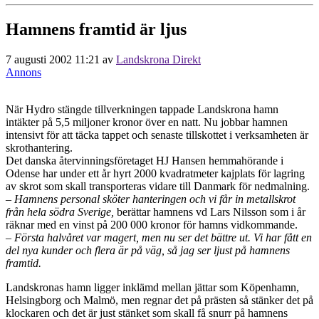
Hamnens framtid är ljus
7 augusti 2002 11:21
av
Landskrona Direkt
Annons
När Hydro stängde tillverkningen tappade Landskrona hamn
intäkter på 5,5 miljoner kronor över en natt. Nu jobbar hamnen
intensivt för att täcka tappet och senaste tillskottet i verksamheten är
skrothantering.
Det danska återvinningsföretaget HJ Hansen hemmahörande i
Odense har under ett år hyrt 2000 kvadratmeter kajplats för lagring
av skrot som skall transporteras vidare till Danmark för nedmalning.
– Hamnens personal sköter hanteringen och vi får in metallskrot
från hela södra Sverige,
berättar hamnens vd Lars Nilsson som i år
räknar med en vinst på 200 000 kronor för hamns vidkommande.
– Första halvåret var magert, men nu ser det bättre ut. Vi har fått en
del nya kunder och flera är på väg, så jag ser ljust på hamnens
framtid.
Landskronas hamn ligger inklämd mellan jättar som Köpenhamn,
Helsingborg och Malmö, men regnar det på prästen så stänker det på
klockaren och det är just stänket som skall få snurr på hamnens