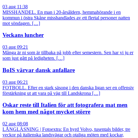
03 aug 11:38
MISSHANDEL. En man i 20-årsåldern, hemmahörande i en
kommun i östra Skåne misshandlades av ett flertal personer natten
mot söndagen. […]
Veckans luncher
03 aug 09:21
Många är ni som är tillbaka på jobb efter semestern. Sen har vi ju er
som just gått på ledigheten. […]
BoIS värvar dansk anfallare
03 aug 06:21
FOTBOLL. Efter en stark säsong i den danska ligan ser en offensiv
förstärkning ut att vara på väg till Landskrona […]
Oskar reste till Italien för att fotografera mat men
kom hem med något mycket större
02 aug 08:08
LÅNGLÄSNING | Fotoextra: En hyrd Volvo, tusentals bilder, tre
veckor på italienska landsvägar och otaliga möten med kockar,