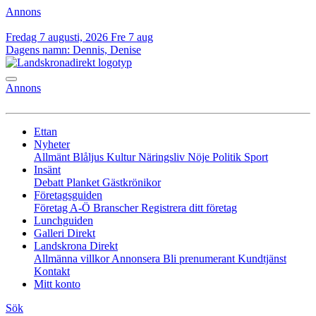
Annons
Fredag 7 augusti, 2026
Fre 7 aug
Dagens namn:
Dennis, Denise
Annons
Ettan
Nyheter
Allmänt
Blåljus
Kultur
Näringsliv
Nöje
Politik
Sport
Insänt
Debatt
Planket
Gästkrönikor
Företagsguiden
Företag A-Ö
Branscher
Registrera ditt företag
Lunchguiden
Galleri Direkt
Landskrona Direkt
Allmänna villkor
Annonsera
Bli prenumerant
Kundtjänst
Kontakt
Mitt konto
Sök