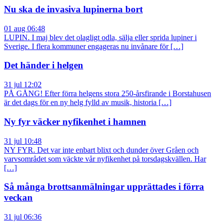
Nu ska de invasiva lupinerna bort
01 aug 06:48
LUPIN. I maj blev det olagligt odla, sälja eller sprida lupiner i
Sverige. I flera kommuner engageras nu invånare för […]
Det händer i helgen
31 jul 12:02
PÅ GÅNG! Efter förra helgens stora 250-årsfirande i Borstahusen
är det dags för en ny helg fylld av musik, historia […]
Ny fyr väcker nyfikenhet i hamnen
31 jul 10:48
NY FYR. Det var inte enbart blixt och dunder över Gråen och
varvsområdet som väckte vår nyfikenhet på torsdagskvällen. Har
[…]
Så många brottsanmälningar upprättades i förra
veckan
31 jul 06:36