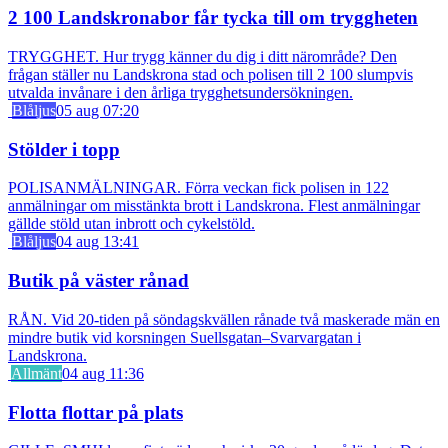
2 100 Landskronabor får tycka till om tryggheten
TRYGGHET. Hur trygg känner du dig i ditt närområde? Den
frågan ställer nu Landskrona stad och polisen till 2 100 slumpvis
utvalda invånare i den årliga trygghetsundersökningen.
Blåljus
05 aug 07:20
Stölder i topp
POLISANMÄLNINGAR. Förra veckan fick polisen in 122
anmälningar om misstänkta brott i Landskrona. Flest anmälningar
gällde stöld utan inbrott och cykelstöld.
Blåljus
04 aug 13:41
Butik på väster rånad
RÅN. Vid 20-tiden på söndagskvällen rånade två maskerade män en
mindre butik vid korsningen Suellsgatan–Svarvargatan i
Landskrona.
Allmänt
04 aug 11:36
Flotta flottar på plats