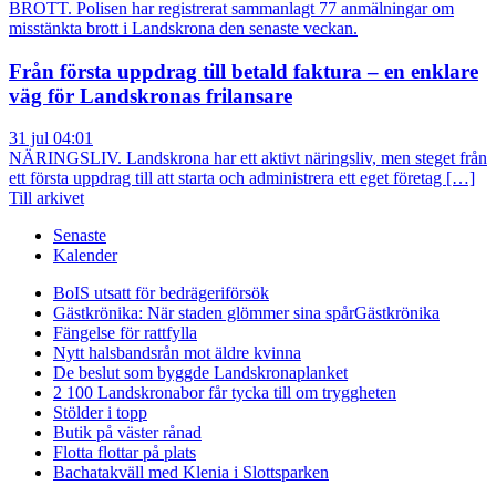
BROTT. Polisen har registrerat sammanlagt 77 anmälningar om
misstänkta brott i Landskrona den senaste veckan.
Från första uppdrag till betald faktura – en enklare
väg för Landskronas frilansare
31 jul 04:01
NÄRINGSLIV. Landskrona har ett aktivt näringsliv, men steget från
ett första uppdrag till att starta och administrera ett eget företag […]
Till arkivet
Senaste
Kalender
BoIS utsatt för bedrägeriförsök
Gästkrönika: När staden glömmer sina spår
Gästkrönika
Fängelse för rattfylla
Nytt halsbandsrån mot äldre kvinna
De beslut som byggde Landskrona
planket
2 100 Landskronabor får tycka till om tryggheten
Stölder i topp
Butik på väster rånad
Flotta flottar på plats
Bachatakväll med Klenia i Slottsparken