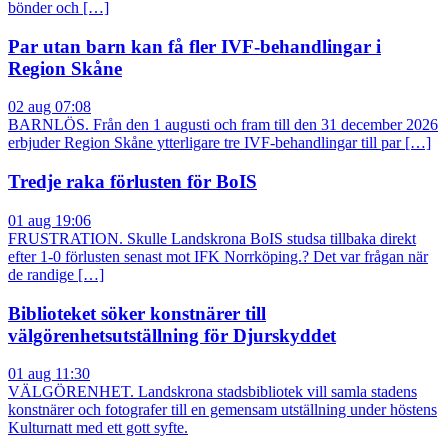
bönder och […]
Par utan barn kan få fler IVF-behandlingar i
Region Skåne
02 aug 07:08
BARNLÖS. Från den 1 augusti och fram till den 31 december 2026
erbjuder Region Skåne ytterligare tre IVF-behandlingar till par […]
Tredje raka förlusten för BoIS
01 aug 19:06
FRUSTRATION. Skulle Landskrona BoIS studsa tillbaka direkt
efter 1-0 förlusten senast mot IFK Norrköping.? Det var frågan när
de randige […]
Biblioteket söker konstnärer till
välgörenhetsutställning för Djurskyddet
01 aug 11:30
VÄLGÖRENHET. Landskrona stadsbibliotek vill samla stadens
konstnärer och fotografer till en gemensam utställning under höstens
Kulturnatt med ett gott syfte.