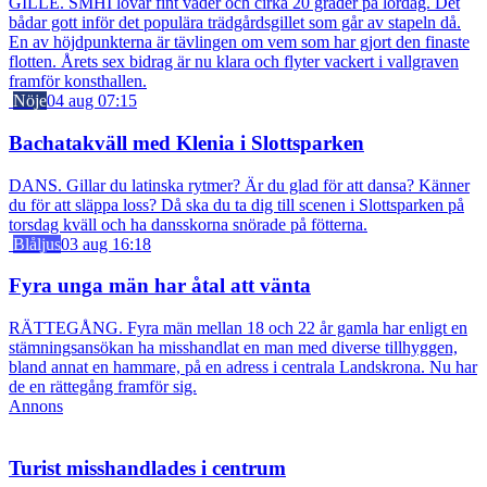
GILLE. SMHI lovar fint väder och cirka 20 grader på lördag. Det
bådar gott inför det populära trädgårdsgillet som går av stapeln då.
En av höjdpunkterna är tävlingen om vem som har gjort den finaste
flotten. Årets sex bidrag är nu klara och flyter vackert i vallgraven
framför konsthallen.
Nöje
04 aug 07:15
Bachatakväll med Klenia i Slottsparken
DANS. Gillar du latinska rytmer? Är du glad för att dansa? Känner
du för att släppa loss? Då ska du ta dig till scenen i Slottsparken på
torsdag kväll och ha dansskorna snörade på fötterna.
Blåljus
03 aug 16:18
Fyra unga män har åtal att vänta
RÄTTEGÅNG. Fyra män mellan 18 och 22 år gamla har enligt en
stämningsansökan ha misshandlat en man med diverse tillhyggen,
bland annat en hammare, på en adress i centrala Landskrona. Nu har
de en rättegång framför sig.
Annons
Turist misshandlades i centrum