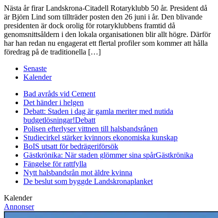
Nästa år firar Landskrona-Citadell Rotaryklubb 50 år. President då
är Björn Lind som tillträder posten den 26 juni i år. Den blivande
presidenten är dock orolig för rotaryklubbens framtid då
genomsnittsåldern i den lokala organisationen blir allt högre. Därför
har han redan nu engagerat ett flertal profiler som kommer att hålla
föredrag på de traditionella […]
Senaste
Kalender
Bad avråds vid Cement
Det händer i helgen
Debatt: Staden i dag är gamla meriter med nutida
budgetlösningar!
Debatt
Polisen efterlyser vittnen till halsbandsrånen
Studiecirkel stärker kvinnors ekonomiska kunskap
BoIS utsatt för bedrägeriförsök
Gästkrönika: När staden glömmer sina spår
Gästkrönika
Fängelse för rattfylla
Nytt halsbandsrån mot äldre kvinna
De beslut som byggde Landskrona
planket
Kalender
Annonser