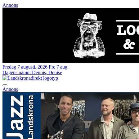
Annons
Fredag 7 augusti, 2026
Fre 7 aug
Dagens namn:
Dennis, Denise
Annons