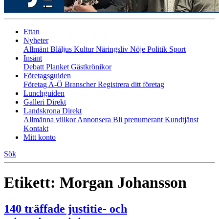
Ettan
Nyheter
Allmänt
Blåljus
Kultur
Näringsliv
Nöje
Politik
Sport
Insänt
Debatt
Planket
Gästkrönikor
Företagsguiden
Företag A-Ö
Branscher
Registrera ditt företag
Lunchguiden
Galleri Direkt
Landskrona Direkt
Allmänna villkor
Annonsera
Bli prenumerant
Kundtjänst
Kontakt
Mitt konto
Sök
Etikett:
Morgan Johansson
140 träffade justitie- och