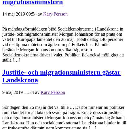
migrationsministern
14 maj 2019 09:54
av
Kary Persson
På måndagsförmiddagen bjöd Socialdemokraterna i Landskrona in
justitie- och migrationsminister Morgan Johansson för att prata om
valet till Europaparlamentet den 26 maj. Totalt deltog 140 personer
vid det öppna mötet som ägde rum på Folkets hus. På mötet
berättade Morgan Johansson om vilka frågor som
Socialdemokraterna driver i valet. Publiken fick också möjlighet att
ställa […]
Justitie- och migrationsministern gästar
Landskrona
9 maj 2019 11:34
av
Kary Persson
Söndagen den 26 maj är det val till EU. Därför turnerar nu politiker
runt i landet för att tala och svara på frågor. En av dessa är justitie-
och migrationsministern Morgan Johansson och på måndag är han i
Landskrona. Han och socialdemokraterna i Landskrona bjuder in till
ett frukostmöte där ministern kommer att ge sig […]