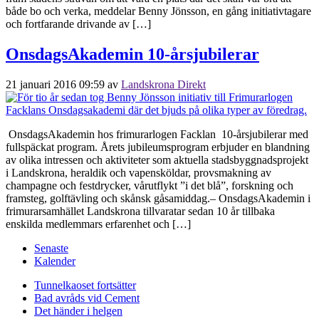
både bo och verka, meddelar Benny Jönsson, en gång initiativtagare
och fortfarande drivande av […]
OnsdagsAkademin 10-årsjubilerar
21 januari 2016 09:59
av
Landskrona Direkt
OnsdagsAkademin hos frimurarlogen Facklan 10-årsjubilerar med
fullspäckat program. Årets jubileumsprogram erbjuder en blandning
av olika intressen och aktiviteter som aktuella stadsbyggnadsprojekt
i Landskrona, heraldik och vapensköldar, provsmakning av
champagne och festdrycker, vårutflykt ”i det blå”, forskning och
framsteg, golftävling och skånsk gåsamiddag.– OnsdagsAkademin i
frimurarsamhället Landskrona tillvaratar sedan 10 år tillbaka
enskilda medlemmars erfarenhet och […]
Senaste
Kalender
Tunnelkaoset fortsätter
Bad avråds vid Cement
Det händer i helgen