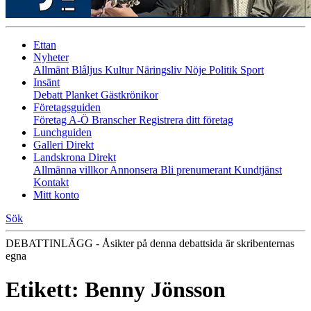
Ettan
Nyheter
Allmänt
Blåljus
Kultur
Näringsliv
Nöje
Politik
Sport
Insänt
Debatt
Planket
Gästkrönikor
Företagsguiden
Företag A-Ö
Branscher
Registrera ditt företag
Lunchguiden
Galleri Direkt
Landskrona Direkt
Allmänna villkor
Annonsera
Bli prenumerant
Kundtjänst
Kontakt
Mitt konto
Sök
DEBATTINLÄGG - Åsikter på denna debattsida är skribenternas
egna
Etikett:
Benny Jönsson