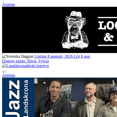
Annons
Lördag 8 augusti, 2026
Lör 8 aug
Dagens namn:
Silvia, Sylvia
Annons