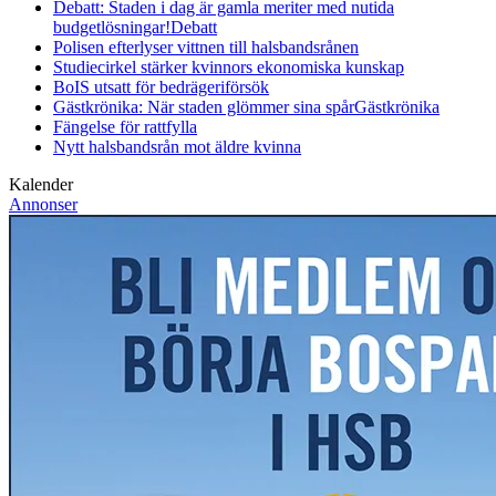
Debatt: Staden i dag är gamla meriter med nutida
budgetlösningar!
Debatt
Polisen efterlyser vittnen till halsbandsrånen
Studiecirkel stärker kvinnors ekonomiska kunskap
BoIS utsatt för bedrägeriförsök
Gästkrönika: När staden glömmer sina spår
Gästkrönika
Fängelse för rattfylla
Nytt halsbandsrån mot äldre kvinna
Kalender
Annonser