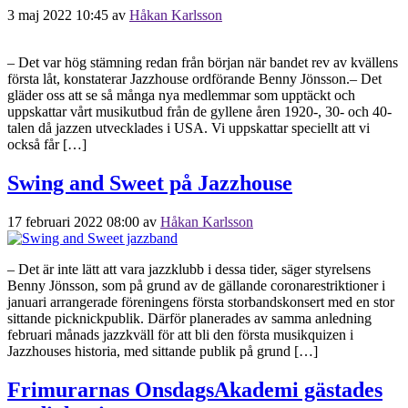
3 maj 2022 10:45
av
Håkan Karlsson
– Det var hög stämning redan från början när bandet rev av kvällens
första låt, konstaterar Jazzhouse ordförande Benny Jönsson.– Det
gläder oss att se så många nya medlemmar som upptäckt och
uppskattar vårt musikutbud från de gyllene åren 1920-, 30- och 40-
talen då jazzen utvecklades i USA. Vi uppskattar speciellt att vi
också får […]
Swing and Sweet på Jazzhouse
17 februari 2022 08:00
av
Håkan Karlsson
– Det är inte lätt att vara jazzklubb i dessa tider, säger styrelsens
Benny Jönsson, som på grund av de gällande coronarestriktioner i
januari arrangerade föreningens första storbandskonsert med en stor
sittande picknickpublik. Därför planerades av samma anledning
februari månads jazzkväll för att bli den första musikquizen i
Jazzhouses historia, med sittande publik på grund […]
Frimurarnas OnsdagsAkademi gästades