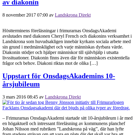
av diakonin
8 november 2017 07:00
av
Landskrona Direkt
Höstterminens föreläsningar i frimurarnas OnsdagsAkademi
avslutades med diakonen Cheryl French och diakonins verksamhet i
Landskrona som huvudsakligen innebär kyrkans sociala arbete med
sin grund i medmänsklighet och varje människas dyrbara värde.
Diakonin stödjer och hjälper människor till självhjälp i utsatta
livssituationer. Diakonin finns även där för människors existentiella
frågor och behov. Diakoni riktas mot de olika […]
Uppstart för OnsdagsAkademins 10-
årsjubileum
3 mars 2016 08:45
av
Landskrona Direkt
– Frimurarnas OnsdagsAkademi startade sitt 10-årsjubileum i år med
en högaktuell och intressant föreläsning av kommunens planchef
Johan Nilsson med rubriken ”Landskrona på väg”, där han lyfte
fram stadens strävan om att vara en plats där det skall var bra att