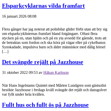
Elsparkcyklarnas vilda framfart
16 januari 2026 08:08
Flera gånger har jag noterat att polisbilar glider förbi utan att bry sig
om elsparkcyklisternas framfart bland fotgängare. Oftast flera
stycken på en, utan hjälm och på en yta avsedd för gående, trots att
de betraktas som fordon och ska köra på vägar eller på cykelbanor.
Synskadade, impulsiva barn och äldre människor med dålig hörsel
[…]
Det svängde rejält på Jazzhouse
31 oktober 2022 09:53
av
Håkan Karlsson
När Hans Ingelstams Quintet med Mårten Lundgren som gästsolist
besökte Jazzhouse i fredags kväll svängde det rejält och dansgolvet
var fyllt under hela kvällen.
Fullt hus och fullt ös på Jazzhouse