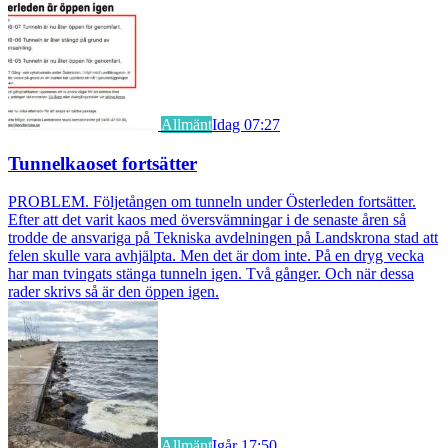
Allmänt
Idag 07:27
Tunnelkaoset fortsätter
PROBLEM. Följetången om tunneln under Österleden fortsätter.
Efter att det varit kaos med översvämningar i de senaste åren så
trodde de ansvariga på Tekniska avdelningen på Landskrona stad att
felen skulle vara avhjälpta. Men det är dom inte. På en dryg vecka
har man tvingats stänga tunneln igen. Två gånger. Och när dessa
rader skrivs så är den öppen igen.
Allmänt
Igår 17:50