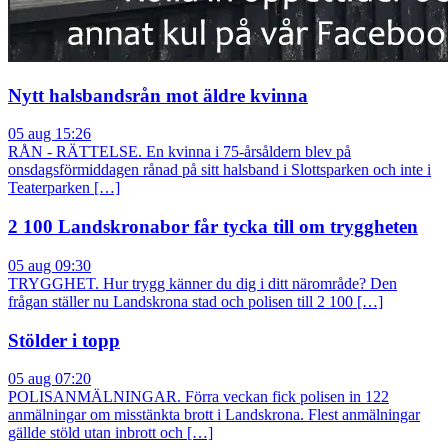
Nytt halsbandsrån mot äldre kvinna
05 aug 15:26
RÅN - RÄTTELSE. En kvinna i 75-årsåldern blev på
onsdagsförmiddagen rånad på sitt halsband i Slottsparken och inte i
Teaterparken […]
2 100 Landskronabor får tycka till om tryggheten
05 aug 09:30
TRYGGHET. Hur trygg känner du dig i ditt närområde? Den
frågan ställer nu Landskrona stad och polisen till 2 100 […]
Stölder i topp
05 aug 07:20
POLISANMÄLNINGAR. Förra veckan fick polisen in 122
anmälningar om misstänkta brott i Landskrona. Flest anmälningar
gällde stöld utan inbrott och […]