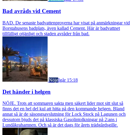
Bad avråds vid Cement
BAD. De senaste badvattenproverna har visat på anmärkningar vid
Borstahusens badplats, även kallad Cement. Här är badvattnet
tillfälligt otjänligt och staden avråder från bad.
Nöje
Igår 15:18
Det händer i helgen
NÖJE. Trots att sommaren sakta men säkert lider mot sitt slut så
finns det en hel del kul att hitta på den kommande helgen. Bland
annat så är de säsongsavslutning för Lock Stock på Lagunen och
dessutom bjuds det på klassiska Gasolintolkningar på 2:ans i
Lundåkrahamnen. Och så är det dags för årets trädgårdsgille.