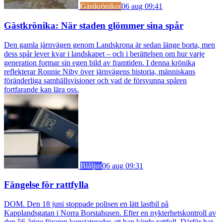
Gästkrönikor
06 aug 09:41
Gästkrönika: När staden glömmer sina spår
Den gamla järnvägen genom Landskrona är sedan länge borta, men
dess spår lever kvar i landskapet – och i berättelsen om hur varje
generation formar sin egen bild av framtiden. I denna krönika
reflekterar Ronnie Niby över järnvägens historia, människans
föränderliga samhällsvisioner och vad de försvunna spåren
fortfarande kan lära oss.
Blåljus
06 aug 09:31
Fängelse för rattfylla
DOM. Den 18 juni stoppade polisen en lätt lastbil på
Kapplandsgatan i Norra Borstahusen. Efter en nykterhetskontroll av
den 56-årige föraren konstaterades att han körde rattfull. Därför har