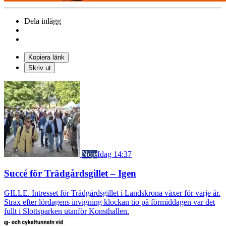
Dela inlägg
Kopiera länk
Skriv ut
Nöje
Idag 14:37
Succé för Trädgårdsgillet – Igen
GILLE. Intresset för Trädgårdsgillet i Landskrona växer för varje år.
Strax efter lördagens invigning klockan tio på förmiddagen var det
fullt i Slottsparken utanför Konsthallen.