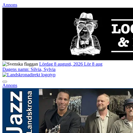
Annons
Lördag 8 augusti, 2026
Lör 8 aug
Dagens namn:
Silvia, Sylvia
Annons