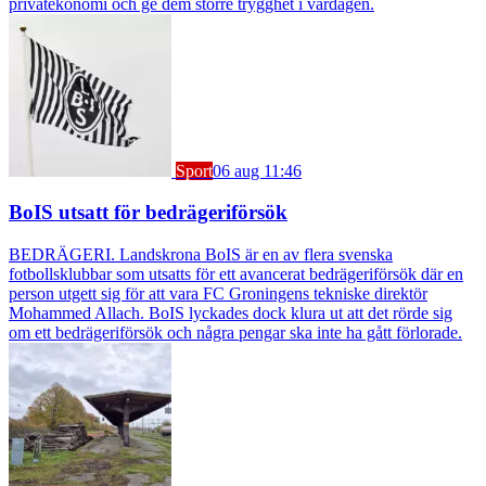
privatekonomi och ge dem större trygghet i vardagen.
Sport
06 aug 11:46
BoIS utsatt för bedrägeriförsök
BEDRÄGERI. Landskrona BoIS är en av flera svenska
fotbollsklubbar som utsatts för ett avancerat bedrägeriförsök där en
person utgett sig för att vara FC Groningens tekniske direktör
Mohammed Allach. BoIS lyckades dock klura ut att det rörde sig
om ett bedrägeriförsök och några pengar ska inte ha gått förlorade.