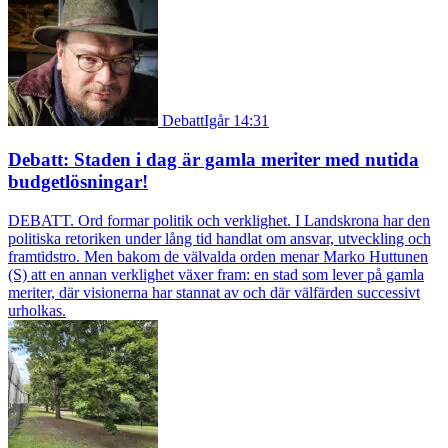
Debatt
Igår 14:31
Debatt: Staden i dag är gamla meriter med nutida
budgetlösningar!
DEBATT. Ord formar politik och verklighet. I Landskrona har den
politiska retoriken under lång tid handlat om ansvar, utveckling och
framtidstro. Men bakom de välvalda orden menar Marko Huttunen
(S) att en annan verklighet växer fram: en stad som lever på gamla
meriter, där visionerna har stannat av och där välfärden successivt
urholkas.