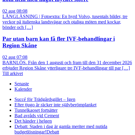
02 aug 08:08
LÅNGLÄSNING | Fotoextra: En hyrd Volvo, tusentals bilder, tre
veckor på italienska landsvägar och otaliga möten med kockar,
bönder och […]
Par utan barn kan få fler IVF-behandlingar i
Region Skåne
02 aug 07:08
BARNLÖS. Från den 1 augusti och fram till den 31 december 2026
erbjuder Region Skåne ytterligare tre IVF-behandlingar till par […]
Till arkivet
Senaste
Kalender
Succé för Trädgårdsgillet – Igen
Efter tjugo år räcker inte självberöm
planket
Tunnelkaoset fortsätter
Bad avråds vid Cement
Det händer i helgen
Debatt: Staden i dag är gamla meriter med nutida
budgetlösningar!
Debatt