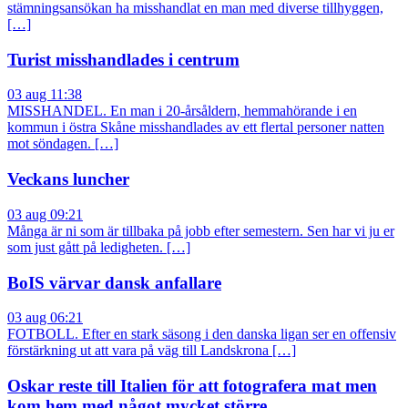
stämningsansökan ha misshandlat en man med diverse tillhyggen,
[…]
Turist misshandlades i centrum
03 aug 11:38
MISSHANDEL. En man i 20-årsåldern, hemmahörande i en
kommun i östra Skåne misshandlades av ett flertal personer natten
mot söndagen. […]
Veckans luncher
03 aug 09:21
Många är ni som är tillbaka på jobb efter semestern. Sen har vi ju er
som just gått på ledigheten. […]
BoIS värvar dansk anfallare
03 aug 06:21
FOTBOLL. Efter en stark säsong i den danska ligan ser en offensiv
förstärkning ut att vara på väg till Landskrona […]
Oskar reste till Italien för att fotografera mat men
kom hem med något mycket större