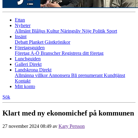
Ettan
Nyheter
Allmänt
Blåljus
Kultur
Näringsliv
Nöje
Politik
Sport
Insänt
Debatt
Planket
Gästkrönikor
Företagsguiden
Företag A-Ö
Branscher
Registrera ditt företag
Lunchguiden
Galleri Direkt
Landskrona Direkt
Allmänna villkor
Annonsera
Bli prenumerant
Kundtjänst
Kontakt
Mitt konto
Sök
Klart med ny ekonomichef på kommunen
27 november 2024 08:49
av
Kary Persson