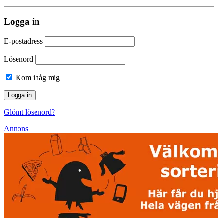
Logga in
E-postadress
Lösenord
Kom ihåg mig
Glömt lösenord?
Annons