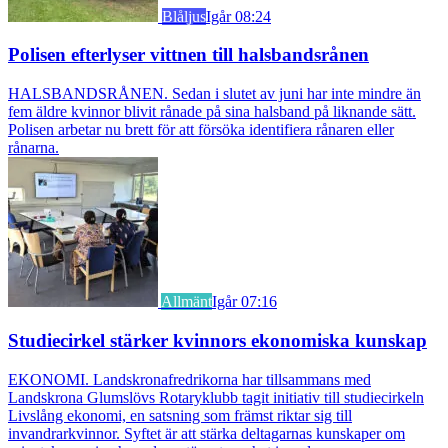
Blåljus
Igår 08:24
Polisen efterlyser vittnen till halsbandsrånen
HALSBANDSRÅNEN. Sedan i slutet av juni har inte mindre än
fem äldre kvinnor blivit rånade på sina halsband på liknande sätt.
Polisen arbetar nu brett för att försöka identifiera rånaren eller
rånarna.
Allmänt
Igår 07:16
Studiecirkel stärker kvinnors ekonomiska kunskap
EKONOMI. Landskronafredrikorna har tillsammans med
Landskrona Glumslövs Rotaryklubb tagit initiativ till studiecirkeln
Livslång ekonomi, en satsning som främst riktar sig till
invandrarkvinnor. Syftet är att stärka deltagarnas kunskaper om