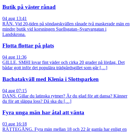
Butik på väster rånad
04 aug 13:41
RÅN. Vid 20-tiden på söndagskvällen rånade två maskerade män en
mindre butik vid korsningen Suellsgatan–Svarvargatan i
Landskrona.
Flotta flottar på plats
04 aug 11:36
GILLE. SMHI lovar fint väder och cirka 20 grader på lördag. Det
bådar gott inför det populära trädgårdsgillet som går […]
Bachatakväll med Klenia i Slottsparken
04 aug 07:15
DANS. Gillar du latinska rytmer? Är du glad för att dansa? Känner
du för att släppa loss? Då ska du […]
Fyra unga män har åtal att vänta
03 aug 16:18
RÄTTEGÅNG. Fyra män mellan 18 och 22 år gamla har enligt en