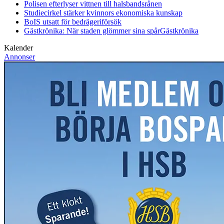
Polisen efterlyser vittnen till halsbandsrånen
Studiecirkel stärker kvinnors ekonomiska kunskap
BoIS utsatt för bedrägeriförsök
Gästkrönika: När staden glömmer sina spår
Gästkrönika
Kalender
Annonser