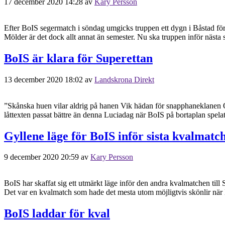
17 december 2020 14:28
av
Kary Persson
Efter BoIS segermatch i söndag umgicks truppen ett dygn i Båstad för
Mölder är det dock allt annat än semester. Nu ska truppen inför näst
BoIS är klara för Superettan
13 december 2020 18:02
av
Landskrona Direkt
”Skånska huen vilar aldrig på hanen Vik hädan för snapphaneklanen Och
låttexten passat bättre än denna Luciadag när BoIS på bortaplan sp
Gyllene läge för BoIS inför sista kvalmatc
9 december 2020 20:59
av
Kary Persson
BoIS har skaffat sig ett utmärkt läge inför den andra kvalmatchen 
Det var en kvalmatch som hade det mesta utom möjligtvis skönlir nä
BoIS laddar för kval