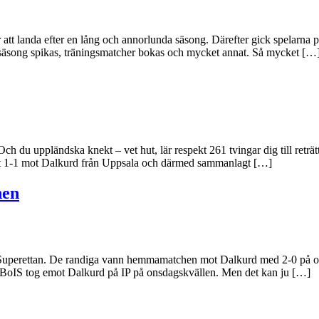
 att landa efter en lång och annorlunda säsong. Därefter gick spelarna
a säsong spikas, träningsmatcher bokas och mycket annat. Så mycket […
 du uppländska knekt – vet hut, lär respekt 261 tvingar dig till reträ
elat 1-1 mot Dalkurd från Uppsala och därmed sammanlagt […]
hen
till Superettan. De randiga vann hemmamatchen mot Dalkurd med 2-0 på
r BoIS tog emot Dalkurd på IP på onsdagskvällen. Men det kan ju […]