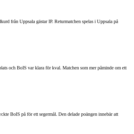
lkurd från Uppsala gästar IP. Returmatchen spelas i Uppsala på
ngsplats och BoIS var klara för kval. Matchen som mer påminde om ett
ckte BoIS på för ett segermål. Den delade poängen innebär att