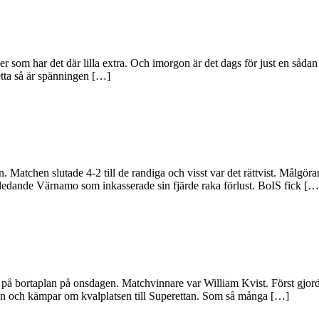
her som har det där lilla extra. Och imorgon är det dags för just en såd
etta så är spänningen […]
 Matchen slutade 4-2 till de randiga och visst var det rättvist. Målgöra
ledande Värnamo som inkasserade sin fjärde raka förlust. BoIS fick […
 på bortaplan på onsdagen. Matchvinnare var William Kvist. Först gjor
pen och kämpar om kvalplatsen till Superettan. Som så många […]