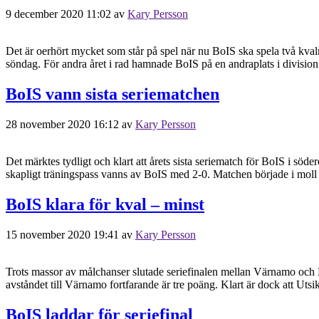
9 december 2020 11:02
av
Kary Persson
Det är oerhört mycket som står på spel när nu BoIS ska spela två kva
söndag. För andra året i rad hamnade BoIS på en andraplats i division e
BoIS vann sista seriematchen
28 november 2020 16:12
av
Kary Persson
Det märktes tydligt och klart att årets sista seriematch för BoIS i sö
skapligt träningspass vanns av BoIS med 2-0. Matchen började i moll 
BoIS klara för kval – minst
15 november 2020 19:41
av
Kary Persson
Trots massor av målchanser slutade seriefinalen mellan Värnamo och 
avståndet till Värnamo fortfarande är tre poäng. Klart är dock att Uts
BoIS laddar för seriefinal