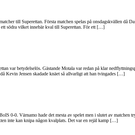
lmatcher till Superettan. Första matchen spelas på onsdagskvällen då Da
tt södra vilket innebär kval till Superettan. För ett […]
derettan var betydelselös. Gästande Motala var redan på klar nedflyttni
då Kevin Jensen skadade knäet så allvarligt att han tvingades […]
BoIS 0-0. Värnamo hade det mesta av spelet men i slutet av matchen try
ikten inte kan knipa någon kvalplats. Det var en rejäl kamp […]