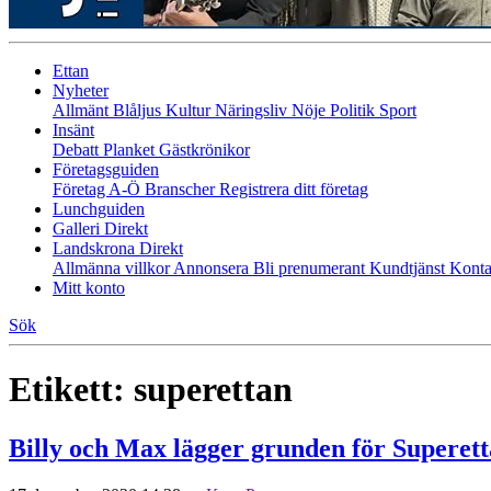
Ettan
Nyheter
Allmänt
Blåljus
Kultur
Näringsliv
Nöje
Politik
Sport
Insänt
Debatt
Planket
Gästkrönikor
Företagsguiden
Företag A-Ö
Branscher
Registrera ditt företag
Lunchguiden
Galleri Direkt
Landskrona Direkt
Allmänna villkor
Annonsera
Bli prenumerant
Kundtjänst
Konta
Mitt konto
Sök
Etikett:
superettan
Billy och Max lägger grunden för Superet