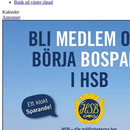
Butik på väster rånad
Kalender
Annonser