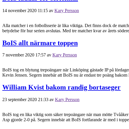
14 november 2020 11:15
av
Kary Persson
Alla matcher i en fotbollsserie är lika viktiga. Det finns dock de matc
betydelse för hur serien avslutas. Med tre matcher kvar av årets söder
BoIS allt närmare toppen
7 november 2020 17:57
av
Kary Persson
BoIS tog en blytung trepoängare när Linköping gästade IP på lördagen.
Kevin Jensen. Segern innebär att BoIS nu är endast tre poäng bakom 
William Kvist bakom randig bortaseger
23 september 2020 21:33
av
Kary Persson
BoIS tog en lika viktig som säker trepoängare när man mötte Tvååker
Asp gjorde 2-0 på. Segern innebär att BoIS fortfarande är med i top