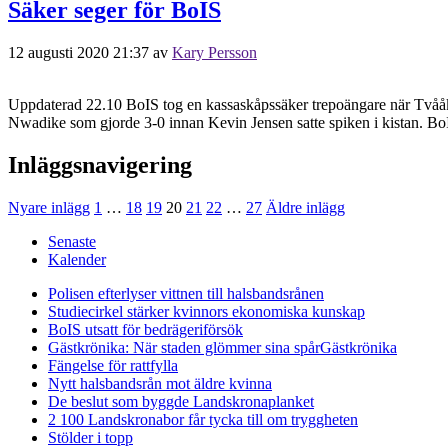
Säker seger för BoIS
12 augusti 2020 21:37
av
Kary Persson
Uppdaterad 22.10 BoIS tog en kassaskåpssäker trepoängare när Tvååker
Nwadike som gjorde 3-0 innan Kevin Jensen satte spiken i kistan. BoIS
Inläggsnavigering
Nyare inlägg
1
…
18
19
20
21
22
…
27
Äldre inlägg
Senaste
Kalender
Polisen efterlyser vittnen till halsbandsrånen
Studiecirkel stärker kvinnors ekonomiska kunskap
BoIS utsatt för bedrägeriförsök
Gästkrönika: När staden glömmer sina spår
Gästkrönika
Fängelse för rattfylla
Nytt halsbandsrån mot äldre kvinna
De beslut som byggde Landskrona
planket
2 100 Landskronabor får tycka till om tryggheten
Stölder i topp