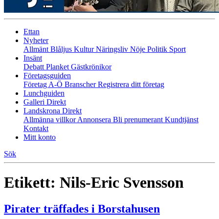
Ettan
Nyheter
Allmänt
Blåljus
Kultur
Näringsliv
Nöje
Politik
Sport
Insänt
Debatt
Planket
Gästkrönikor
Företagsguiden
Företag A-Ö
Branscher
Registrera ditt företag
Lunchguiden
Galleri Direkt
Landskrona Direkt
Allmänna villkor
Annonsera
Bli prenumerant
Kundtjänst
Kontakt
Mitt konto
Sök
Etikett:
Nils-Eric Svensson
Pirater träffades i Borstahusen