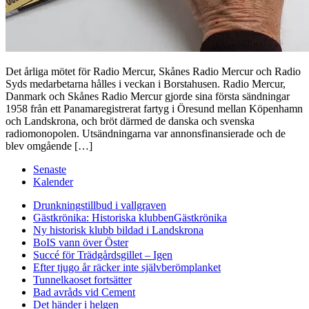
Det årliga mötet för Radio Mercur, Skånes Radio Mercur och Radio
Syds medarbetarna hålles i veckan i Borstahusen. Radio Mercur,
Danmark och Skånes Radio Mercur gjorde sina första sändningar
1958 från ett Panamaregistrerat fartyg i Öresund mellan Köpenhamn
och Landskrona, och bröt därmed de danska och svenska
radiomonopolen. Utsändningarna var annonsfinansierade och de
blev omgående […]
Senaste
Kalender
Drunkningstillbud i vallgraven
Gästkrönika: Historiska klubben
Gästkrönika
Ny historisk klubb bildad i Landskrona
BoIS vann över Öster
Succé för Trädgårdsgillet – Igen
Efter tjugo år räcker inte självberöm
planket
Tunnelkaoset fortsätter
Bad avråds vid Cement
Det händer i helgen