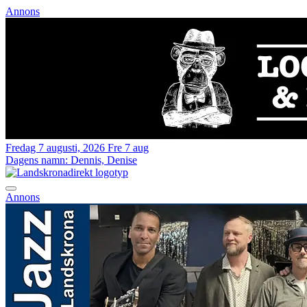
Annons
Fredag 7 augusti, 2026
Fre 7 aug
Dagens namn:
Dennis, Denise
Annons