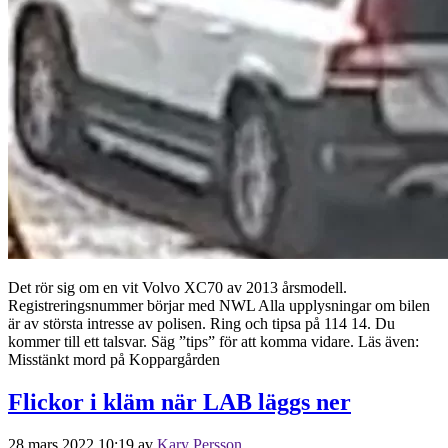
Det rör sig om en vit Volvo XC70 av 2013 årsmodell.
Registreringsnummer börjar med NWL Alla upplysningar om bilen
är av största intresse av polisen. Ring och tipsa på 114 14. Du
kommer till ett talsvar. Säg ”tips” för att komma vidare. Läs även:
Misstänkt mord på Koppargården
Flickor i kläm när LAB läggs ner
28 mars 2022 10:19
av
Kary Persson