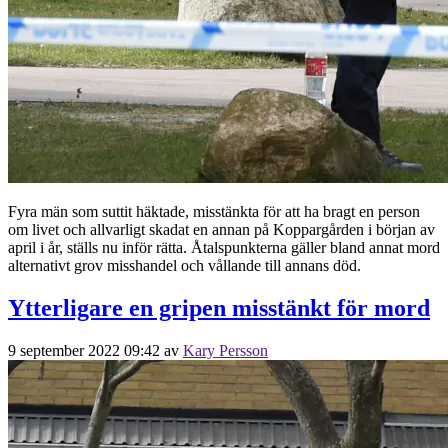
Fyra män som suttit häktade, misstänkta för att ha bragt en person
om livet och allvarligt skadat en annan på Koppargården i början av
april i år, ställs nu inför rätta. Åtalspunkterna gäller bland annat mord
alternativt grov misshandel och vållande till annans död.
Ytterligare en gripen misstänkt för mord
9 september 2022 09:42
av
Kary Persson