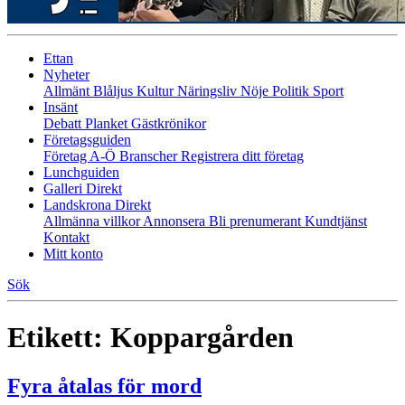
Ettan
Nyheter
Allmänt
Blåljus
Kultur
Näringsliv
Nöje
Politik
Sport
Insänt
Debatt
Planket
Gästkrönikor
Företagsguiden
Företag A-Ö
Branscher
Registrera ditt företag
Lunchguiden
Galleri Direkt
Landskrona Direkt
Allmänna villkor
Annonsera
Bli prenumerant
Kundtjänst
Kontakt
Mitt konto
Sök
Etikett:
Koppargården
Fyra åtalas för mord