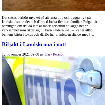
Det satsas oerhört mycket på att rusta upp och bygga nytt på
Karlslundsområdet och därmed locka fler barnfamiljer. Frågan är
berättigad om det då inte är motsägelsefullt att lägga ner en
verksamhet som riktar sig till barn i åldern 9-13.– Vi har alltid
barnens bästa i fokus och därför har vi inlett en dialog med […]
Biljakt i Landskrona i natt
12 november 2021 09:08
av
Kary Persson