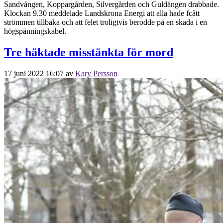
Sandvången, Koppargården, Silvergården och Guldängen drabbade.
Klockan 9.30 meddelade Landskrona Energi att alla hade fcått
strömmen tillbaka och att felet troligtvis berodde på en skada i en
högspänningskabel.
Tre häktade misstänkta för mord
17 juni 2022 16:07
av
Kary Persson