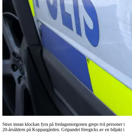
Strax innan klockan fyra på fredagsmorgonen greps två personer i
20-årsåldern på Koppargården. Gripandet föregicks av en biljakt i