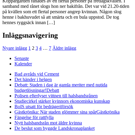
Koppargården rånades av ett flertal personer på fredagskvällen. I
samband med rånet slogs hon ner bakifrån. Det var vid 21.20-tiden
på kvällen som ett flertal personer angrep kvinnan. Någon slog
henne i bakhuvudet så att smärta och en bula uppstod. De tog
hennes ryggsäck innan […]
Inläggsnavigering
Nyare inlägg
1
2
3
4
…
7
Äldre inlägg
Senaste
Kalender
Bad avråds vid Cement
Det händer i helgen
Debatt: Staden i dag är gamla meriter med nutida
budgetlösningar!
Debatt
Polisen efterlyser vittnen till halsbandsrånen
Studiecirkel stärker kvinnors ekonomiska kunskap
BoIS utsatt för bedrägeriförsök
Gästkrönika: När staden glömmer sina spår
Gästkrönika
Fängelse för rattfylla
Nytt halsbandsrån mot äldre kvinna
De beslut som byggde Landskrona
planket