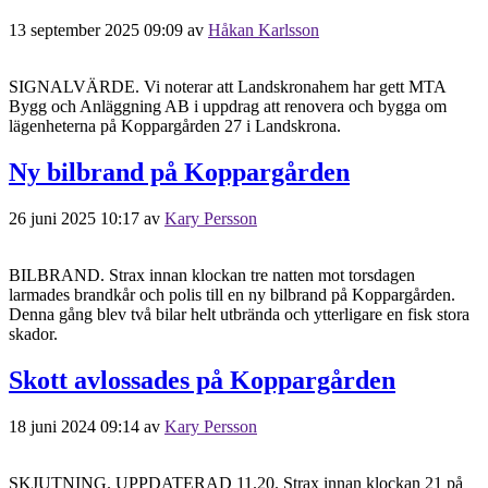
13 september 2025 09:09
av
Håkan Karlsson
SIGNALVÄRDE. Vi noterar att Landskronahem har gett MTA
Bygg och Anläggning AB i uppdrag att renovera och bygga om
lägenheterna på Koppargården 27 i Landskrona.
Ny bilbrand på Koppargården
26 juni 2025 10:17
av
Kary Persson
BILBRAND. Strax innan klockan tre natten mot torsdagen
larmades brandkår och polis till en ny bilbrand på Koppargården.
Denna gång blev två bilar helt utbrända och ytterligare en fisk stora
skador.
Skott avlossades på Koppargården
18 juni 2024 09:14
av
Kary Persson
SKJUTNING. UPPDATERAD 11.20. Strax innan klockan 21 på