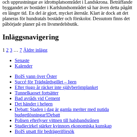
och upprustningar av idrottsplatsområdet i Landskrona. Beträffande
byggandet av bostäder i Karlslundsområdet så har även detta pågått
en längre tid. En del är gjort, mycket återstår. Klart är dock att det
planeras för hundratals bostäder och förskolor. Dessutom finns det
påbörjade planer på en livsmedelsbutik.
Inläggsnavigering
1
2
3
…
7
Äldre inlägg
Senaste
Kalender
BoIS vann över Öster
Succé för Trädgårdsgillet – Igen
Efter tjugo år räcker inte självberöm
planket
Tunnelkaoset fortsätter
Bad avråds vid Cement
Det händer i helgen
Debatt: Staden i dag är gamla meriter med nutida
budgetlösningar!
Debatt
Polisen efterlyser vittnen till halsbandsrånen
Studiecirkel stärker kvinnors ekonomiska kunskap
BoIS utsatt för bedrägeriförsök