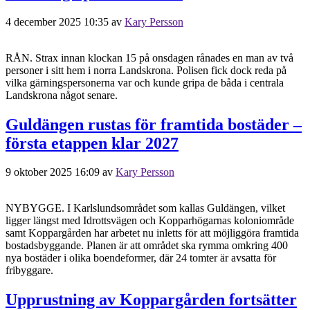
4 december 2025 10:35
av
Kary Persson
RÅN. Strax innan klockan 15 på onsdagen rånades en man av två
personer i sitt hem i norra Landskrona. Polisen fick dock reda på
vilka gärningspersonerna var och kunde gripa de båda i centrala
Landskrona något senare.
Guldängen rustas för framtida bostäder –
första etappen klar 2027
9 oktober 2025 16:09
av
Kary Persson
NYBYGGE. I Karlslundsområdet som kallas Guldängen, vilket
ligger längst med Idrottsvägen och Kopparhögarnas koloniområde
samt Koppargården har arbetet nu inletts för att möjliggöra framtida
bostadsbyggande. Planen är att området ska rymma omkring 400
nya bostäder i olika boendeformer, där 24 tomter är avsatta för
fribyggare.
Upprustning av Koppargården fortsätter