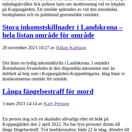
måndagskvällen fick polisen larm om skottlossning vid en lekplats
på Koppargården. Ett område spärrades av vid den misstänkta
brottsplatsen och en polishund genomsökte området.
Stora inkomstskillnader i Landskrona –
hela listan område för område
20 november 2023 10:27
av
Håkan Karlsson
Det finns en tydlig inkomstklyfta i Landskrona. I området
Borstahusen-Svaneholm är den disponibla inkomsten mer än
dubbelt så hög som i Koppargården-Kopparhögarna. Idag listar vi
årsinkomsterna område för område.
Långa fängelsestraff för mord
3 mars 2023 14:14
av
Kary Persson
En person dog och en skadades allvarligt efter ett bråk på
Koppargården den 2 april 2022. Nu har fyra personer dömts till
långa fängelsestraff. Två landskronabor, båda 22 år idag, dömdes till