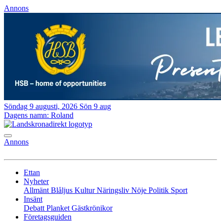
Annons
Söndag 9 augusti, 2026
Sön 9 aug
Dagens namn:
Roland
Annons
Ettan
Nyheter
Allmänt
Blåljus
Kultur
Näringsliv
Nöje
Politik
Sport
Insänt
Debatt
Planket
Gästkrönikor
Företagsguiden