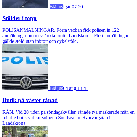
Blåljus
Igår 07:20
Stölder i topp
POLISANMÄLNINGAR. Förra veckan fick polisen in 122
anmälningar om misstänkta brott i Landskrona. Flest anmälningar
gällde stöld utan inbrott och cykelstöld.
Blåljus
04 aug 13:41
Butik på väster rånad
RÅN. Vid 20-tiden på söndagskvällen rånade två maskerade män en
mindre butik vid korsningen Suellsgatan–Svarvargatan i
Landskrona.