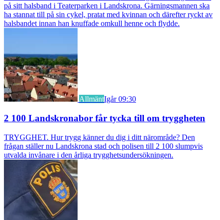
på sitt halsband i Teaterparken i Landskrona. Gärningsmannen ska
ha stannat till på sin cykel, pratat med kvinnan och därefter ryckt av
halsbandet innan han knuffade omkull henne och flydde.
Allmänt
Igår 09:30
2 100 Landskronabor får tycka till om tryggheten
TRYGGHET. Hur trygg känner du dig i ditt närområde? Den
frågan ställer nu Landskrona stad och polisen till 2 100 slumpvis
utvalda invånare i den årliga trygghetsundersökningen.