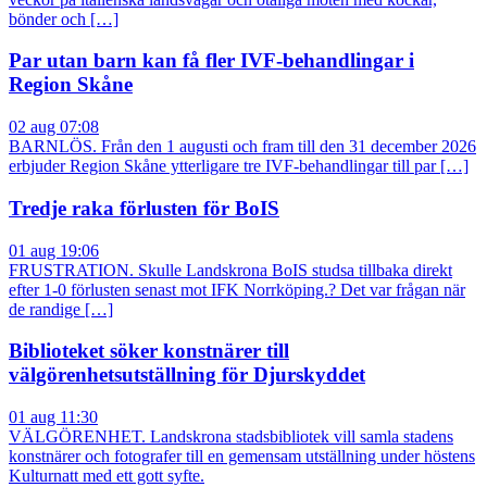
bönder och […]
Par utan barn kan få fler IVF-behandlingar i
Region Skåne
02 aug 07:08
BARNLÖS. Från den 1 augusti och fram till den 31 december 2026
erbjuder Region Skåne ytterligare tre IVF-behandlingar till par […]
Tredje raka förlusten för BoIS
01 aug 19:06
FRUSTRATION. Skulle Landskrona BoIS studsa tillbaka direkt
efter 1-0 förlusten senast mot IFK Norrköping.? Det var frågan när
de randige […]
Biblioteket söker konstnärer till
välgörenhetsutställning för Djurskyddet
01 aug 11:30
VÄLGÖRENHET. Landskrona stadsbibliotek vill samla stadens
konstnärer och fotografer till en gemensam utställning under höstens
Kulturnatt med ett gott syfte.