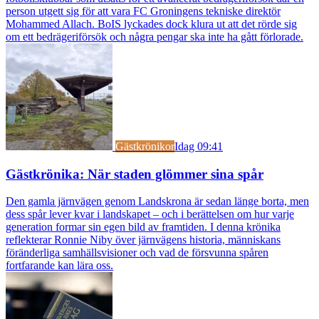
person utgett sig för att vara FC Groningens tekniske direktör
Mohammed Allach. BoIS lyckades dock klura ut att det rörde sig
om ett bedrägeriförsök och några pengar ska inte ha gått förlorade.
Gästkrönikor
Idag 09:41
Gästkrönika: När staden glömmer sina spår
Den gamla järnvägen genom Landskrona är sedan länge borta, men
dess spår lever kvar i landskapet – och i berättelsen om hur varje
generation formar sin egen bild av framtiden. I denna krönika
reflekterar Ronnie Niby över järnvägens historia, människans
föränderliga samhällsvisioner och vad de försvunna spåren
fortfarande kan lära oss.