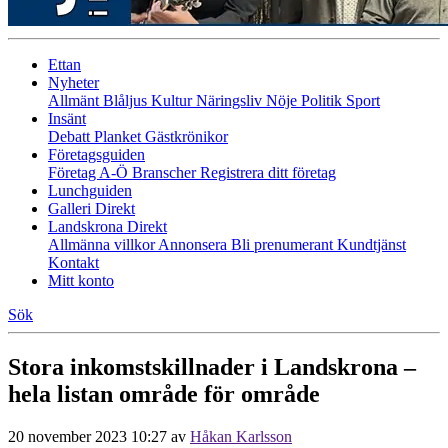
Ettan
Nyheter
Allmänt
Blåljus
Kultur
Näringsliv
Nöje
Politik
Sport
Insänt
Debatt
Planket
Gästkrönikor
Företagsguiden
Företag A-Ö
Branscher
Registrera ditt företag
Lunchguiden
Galleri Direkt
Landskrona Direkt
Allmänna villkor
Annonsera
Bli prenumerant
Kundtjänst
Kontakt
Mitt konto
Sök
Stora inkomstskillnader i Landskrona –
hela listan område för område
20 november 2023 10:27
av
Håkan Karlsson