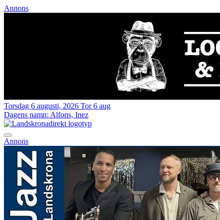
Annons
Torsdag 6 augusti, 2026
Tor 6 aug
Dagens namn:
Alfons, Inez
Annons