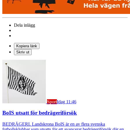
Dela inlägg
Kopiera länk
Skriv ut
Sport
Idag 11:46
BoIS utsatt för bedrägeriförsök
BEDRÄGERI. Landskrona BoIS är en av flera svenska
fotbollsklubbar som utsatts för ett avancerat bedrägeriförsök där en