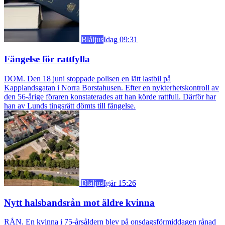
Blåljus
Idag 09:31
Fängelse för rattfylla
DOM. Den 18 juni stoppade polisen en lätt lastbil på
Kapplandsgatan i Norra Borstahusen. Efter en nykterhetskontroll av
den 56-årige föraren konstaterades att han körde rattfull. Därför har
han av Lunds tingsrätt dömts till fängelse.
Blåljus
Igår 15:26
Nytt halsbandsrån mot äldre kvinna
RÅN. En kvinna i 75-årsåldern blev på onsdagsförmiddagen rånad