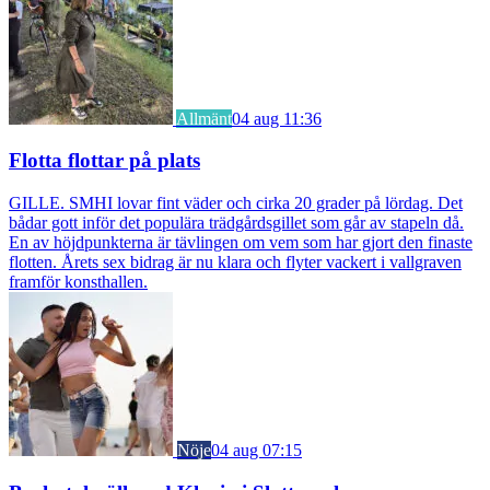
Allmänt
04 aug 11:36
Flotta flottar på plats
GILLE. SMHI lovar fint väder och cirka 20 grader på lördag. Det
bådar gott inför det populära trädgårdsgillet som går av stapeln då.
En av höjdpunkterna är tävlingen om vem som har gjort den finaste
flotten. Årets sex bidrag är nu klara och flyter vackert i vallgraven
framför konsthallen.
Nöje
04 aug 07:15