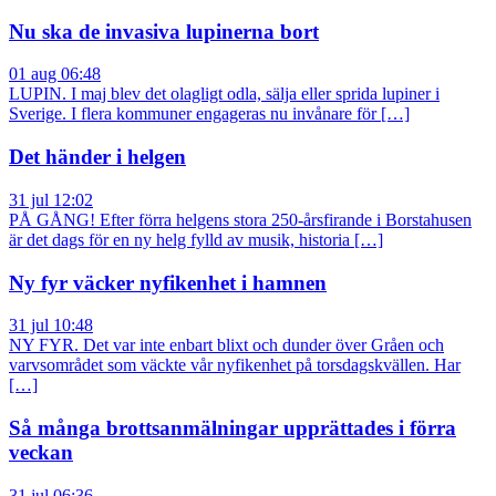
Nu ska de invasiva lupinerna bort
01 aug 06:48
LUPIN. I maj blev det olagligt odla, sälja eller sprida lupiner i
Sverige. I flera kommuner engageras nu invånare för […]
Det händer i helgen
31 jul 12:02
PÅ GÅNG! Efter förra helgens stora 250-årsfirande i Borstahusen
är det dags för en ny helg fylld av musik, historia […]
Ny fyr väcker nyfikenhet i hamnen
31 jul 10:48
NY FYR. Det var inte enbart blixt och dunder över Gråen och
varvsområdet som väckte vår nyfikenhet på torsdagskvällen. Har
[…]
Så många brottsanmälningar upprättades i förra
veckan
31 jul 06:36