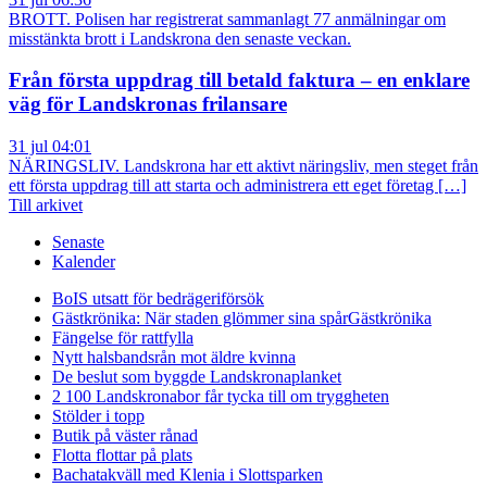
BROTT. Polisen har registrerat sammanlagt 77 anmälningar om
misstänkta brott i Landskrona den senaste veckan.
Från första uppdrag till betald faktura – en enklare
väg för Landskronas frilansare
31 jul 04:01
NÄRINGSLIV. Landskrona har ett aktivt näringsliv, men steget från
ett första uppdrag till att starta och administrera ett eget företag […]
Till arkivet
Senaste
Kalender
BoIS utsatt för bedrägeriförsök
Gästkrönika: När staden glömmer sina spår
Gästkrönika
Fängelse för rattfylla
Nytt halsbandsrån mot äldre kvinna
De beslut som byggde Landskrona
planket
2 100 Landskronabor får tycka till om tryggheten
Stölder i topp
Butik på väster rånad
Flotta flottar på plats
Bachatakväll med Klenia i Slottsparken