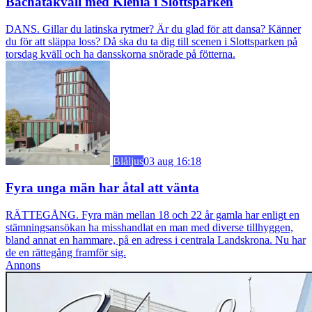
Bachatakväll med Klenia i Slottsparken
DANS. Gillar du latinska rytmer? Är du glad för att dansa? Känner
du för att släppa loss? Då ska du ta dig till scenen i Slottsparken på
torsdag kväll och ha dansskorna snörade på fötterna.
Blåljus
03 aug 16:18
Fyra unga män har åtal att vänta
RÄTTEGÅNG. Fyra män mellan 18 och 22 år gamla har enligt en
stämningsansökan ha misshandlat en man med diverse tillhyggen,
bland annat en hammare, på en adress i centrala Landskrona. Nu har
de en rättegång framför sig.
Annons