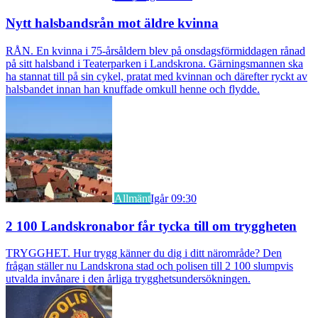
Nytt halsbandsrån mot äldre kvinna
RÅN. En kvinna i 75-årsåldern blev på onsdagsförmiddagen rånad
på sitt halsband i Teaterparken i Landskrona. Gärningsmannen ska
ha stannat till på sin cykel, pratat med kvinnan och därefter ryckt av
halsbandet innan han knuffade omkull henne och flydde.
Allmänt
Igår 09:30
2 100 Landskronabor får tycka till om tryggheten
TRYGGHET. Hur trygg känner du dig i ditt närområde? Den
frågan ställer nu Landskrona stad och polisen till 2 100 slumpvis
utvalda invånare i den årliga trygghetsundersökningen.