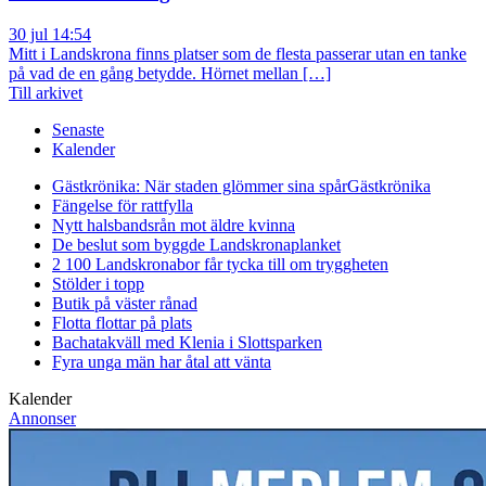
30 jul 14:54
Mitt i Landskrona finns platser som de flesta passerar utan en tanke
på vad de en gång betydde. Hörnet mellan […]
Till arkivet
Senaste
Kalender
Gästkrönika: När staden glömmer sina spår
Gästkrönika
Fängelse för rattfylla
Nytt halsbandsrån mot äldre kvinna
De beslut som byggde Landskrona
planket
2 100 Landskronabor får tycka till om tryggheten
Stölder i topp
Butik på väster rånad
Flotta flottar på plats
Bachatakväll med Klenia i Slottsparken
Fyra unga män har åtal att vänta
Kalender
Annonser