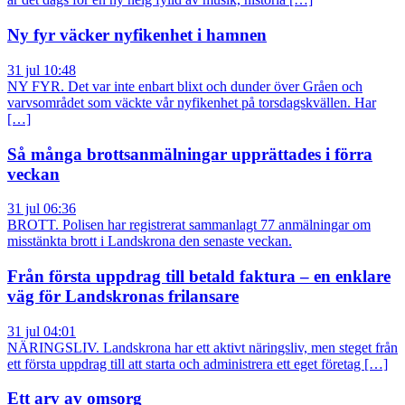
Ny fyr väcker nyfikenhet i hamnen
31 jul 10:48
NY FYR. Det var inte enbart blixt och dunder över Gråen och
varvsområdet som väckte vår nyfikenhet på torsdagskvällen. Har
[…]
Så många brottsanmälningar upprättades i förra
veckan
31 jul 06:36
BROTT. Polisen har registrerat sammanlagt 77 anmälningar om
misstänkta brott i Landskrona den senaste veckan.
Från första uppdrag till betald faktura – en enklare
väg för Landskronas frilansare
31 jul 04:01
NÄRINGSLIV. Landskrona har ett aktivt näringsliv, men steget från
ett första uppdrag till att starta och administrera ett eget företag […]
Ett arv av omsorg