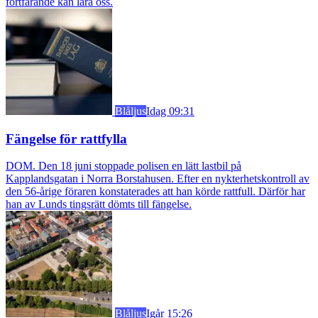
fortfarande kan lära oss.
Blåljus
Idag 09:31
Fängelse för rattfylla
DOM. Den 18 juni stoppade polisen en lätt lastbil på
Kapplandsgatan i Norra Borstahusen. Efter en nykterhetskontroll av
den 56-årige föraren konstaterades att han körde rattfull. Därför har
han av Lunds tingsrätt dömts till fängelse.
Blåljus
Igår 15:26