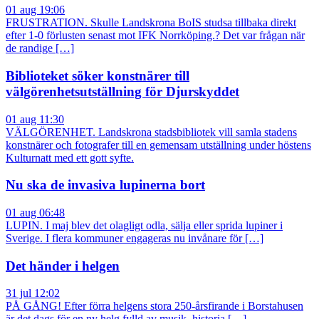
01 aug 19:06
FRUSTRATION. Skulle Landskrona BoIS studsa tillbaka direkt
efter 1-0 förlusten senast mot IFK Norrköping.? Det var frågan när
de randige […]
Biblioteket söker konstnärer till
välgörenhetsutställning för Djurskyddet
01 aug 11:30
VÄLGÖRENHET. Landskrona stadsbibliotek vill samla stadens
konstnärer och fotografer till en gemensam utställning under höstens
Kulturnatt med ett gott syfte.
Nu ska de invasiva lupinerna bort
01 aug 06:48
LUPIN. I maj blev det olagligt odla, sälja eller sprida lupiner i
Sverige. I flera kommuner engageras nu invånare för […]
Det händer i helgen
31 jul 12:02
PÅ GÅNG! Efter förra helgens stora 250-årsfirande i Borstahusen
är det dags för en ny helg fylld av musik, historia […]