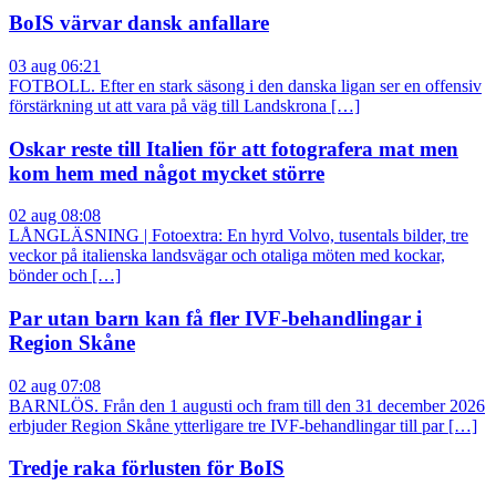
BoIS värvar dansk anfallare
03 aug 06:21
FOTBOLL. Efter en stark säsong i den danska ligan ser en offensiv
förstärkning ut att vara på väg till Landskrona […]
Oskar reste till Italien för att fotografera mat men
kom hem med något mycket större
02 aug 08:08
LÅNGLÄSNING | Fotoextra: En hyrd Volvo, tusentals bilder, tre
veckor på italienska landsvägar och otaliga möten med kockar,
bönder och […]
Par utan barn kan få fler IVF-behandlingar i
Region Skåne
02 aug 07:08
BARNLÖS. Från den 1 augusti och fram till den 31 december 2026
erbjuder Region Skåne ytterligare tre IVF-behandlingar till par […]
Tredje raka förlusten för BoIS