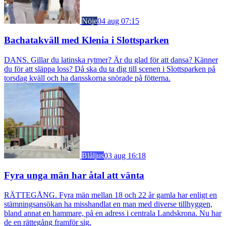
Nöje
04 aug 07:15
Bachatakväll med Klenia i Slottsparken
DANS. Gillar du latinska rytmer? Är du glad för att dansa? Känner
du för att släppa loss? Då ska du ta dig till scenen i Slottsparken på
torsdag kväll och ha dansskorna snörade på fötterna.
Blåljus
03 aug 16:18
Fyra unga män har åtal att vänta
RÄTTEGÅNG. Fyra män mellan 18 och 22 år gamla har enligt en
stämningsansökan ha misshandlat en man med diverse tillhyggen,
bland annat en hammare, på en adress i centrala Landskrona. Nu har
de en rättegång framför sig.