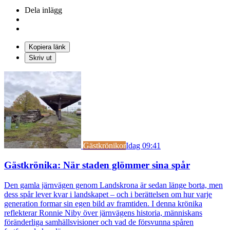
Dela inlägg
Kopiera länk
Skriv ut
Gästkrönikor
Idag 09:41
Gästkrönika: När staden glömmer sina spår
Den gamla järnvägen genom Landskrona är sedan länge borta, men
dess spår lever kvar i landskapet – och i berättelsen om hur varje
generation formar sin egen bild av framtiden. I denna krönika
reflekterar Ronnie Niby över järnvägens historia, människans
föränderliga samhällsvisioner och vad de försvunna spåren