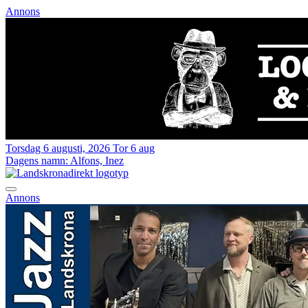
Annons
Torsdag 6 augusti, 2026
Tor 6 aug
Dagens namn:
Alfons, Inez
Annons