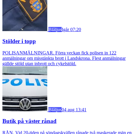
Blåljus
Igår 07:20
Stölder i topp
POLISANMÄLNINGAR. Förra veckan fick polisen in 122
anmälningar om misstänkta brott i Landskrona. Flest anmälningar
gällde stöld utan inbrott och cykelstöld.
Blåljus
04 aug 13:41
Butik på väster rånad
RÅN. Vid 20-tiden på söndagskvällen rånade två maskerade män en