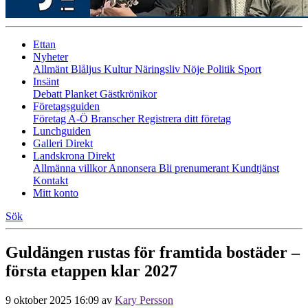
Ettan
Nyheter
Allmänt
Blåljus
Kultur
Näringsliv
Nöje
Politik
Sport
Insänt
Debatt
Planket
Gästkrönikor
Företagsguiden
Företag A-Ö
Branscher
Registrera ditt företag
Lunchguiden
Galleri Direkt
Landskrona Direkt
Allmänna villkor
Annonsera
Bli prenumerant
Kundtjänst
Kontakt
Mitt konto
Sök
Guldängen rustas för framtida bostäder –
första etappen klar 2027
9 oktober 2025 16:09
av
Kary Persson