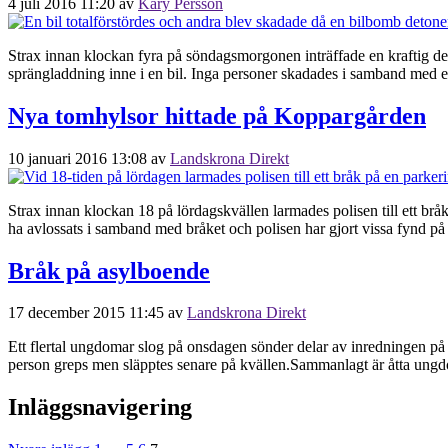
4 juli 2016 11:20
av
Kary Persson
Strax innan klockan fyra på söndagsmorgonen inträffade en kraftig de
sprängladdning inne i en bil. Inga personer skadades i samband med ex
Nya tomhylsor hittade på Koppargården
10 januari 2016 13:08
av
Landskrona Direkt
Strax innan klockan 18 på lördagskvällen larmades polisen till ett bråk
ha avlossats i samband med bråket och polisen har gjort vissa fynd på
Bråk på asylboende
17 december 2015 11:45
av
Landskrona Direkt
Ett flertal ungdomar slog på onsdagen sönder delar av inredningen på
person greps men släpptes senare på kvällen.Sammanlagt är åtta ungd
Inläggsnavigering