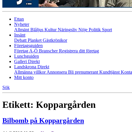
Ettan
Nyheter
Allmänt
Blåljus
Kultur
Näringsliv
Nöje
Politik
Sport
Insänt
Debatt
Planket
Gästkrönikor
Företagsguiden
Företag A-Ö
Branscher
Registrera ditt företag
Lunchguiden
Galleri Direkt
Landskrona Direkt
Allmänna villkor
Annonsera
Bli prenumerant
Kundtjänst
Konta
Mitt konto
Sök
Etikett:
Koppargården
Bilbomb på Koppargården