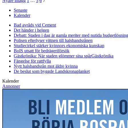
Nyare inlägg
1
…
5
6
7
Senaste
Kalender
Bad avråds vid Cement
Det händer i helgen
Debatt: Staden i dag är gamla meriter med nutida budgetlösning
Polisen efterlyser vittnen till halsbandsrånen
Studiecirkel stärker kvinnors ekonomiska kunskap
BoIS utsatt för bedrägeriförsök
Gästkrönika: När staden glömmer sina spår
Gästkrönika
Fängelse för rattfylla
Nytt halsbandsrån mot äldre kvinna
De beslut som byggde Landskrona
planket
Kalender
Annonser