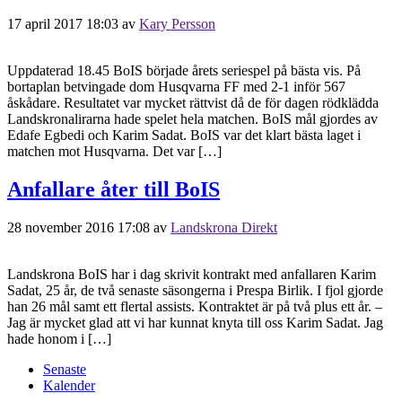
17 april 2017 18:03
av
Kary Persson
Uppdaterad 18.45 BoIS började årets seriespel på bästa vis. På
bortaplan betvingade dom Husqvarna FF med 2-1 inför 567
åskådare. Resultatet var mycket rättvist då de för dagen rödklädda
Landskronalirarna hade spelet hela matchen. BoIS mål gjordes av
Edafe Egbedi och Karim Sadat. BoIS var det klart bästa laget i
matchen mot Husqvarna. Det var […]
Anfallare åter till BoIS
28 november 2016 17:08
av
Landskrona Direkt
Landskrona BoIS har i dag skrivit kontrakt med anfallaren Karim
Sadat, 25 år, de två senaste säsongerna i Prespa Birlik. I fjol gjorde
han 26 mål samt ett flertal assists. Kontraktet är på två plus ett år. –
Jag är mycket glad att vi har kunnat knyta till oss Karim Sadat. Jag
hade honom i […]
Senaste
Kalender