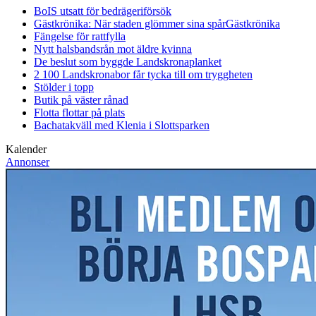
BoIS utsatt för bedrägeriförsök
Gästkrönika: När staden glömmer sina spår
Gästkrönika
Fängelse för rattfylla
Nytt halsbandsrån mot äldre kvinna
De beslut som byggde Landskrona
planket
2 100 Landskronabor får tycka till om tryggheten
Stölder i topp
Butik på väster rånad
Flotta flottar på plats
Bachatakväll med Klenia i Slottsparken
Kalender
Annonser