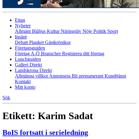
Ettan
Nyheter
Allmänt
Blåljus
Kultur
Näringsliv
Nöje
Politik
Sport
Insänt
Debatt
Planket
Gästkrönikor
Företagsguiden
Företag A-Ö
Branscher
Registrera ditt företag
Lunchguiden
Galleri Direkt
Landskrona Direkt
Allmänna villkor
Annonsera
Bli prenumerant
Kundtjänst
Kontakt
Mitt konto
Sök
Etikett:
Karim Sadat
BoIS fortsatt i serieledning