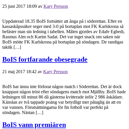
25 juni 2017 18:09
av
Kary Persson
Uppdaterad 18.35 BoIS fortsätter att ånga på i söderettan. Efter en
kassaskåpssäker seger med 3-0 på bortaplan mot FK Karlskrona så
befäster man sin ledning i tabellen. Målen gjordes av Edafe Egbedi,
Rasmus Alm och Karim Sadat. Det var inget snack om saken när
BoIS mötte FK Karlskrona på bortaplan på söndagen. De randigas
taktik […]
BoIS fortfarande obesegrade
21 maj 2017 18:42
av
Kary Persson
BoIS har ännu inte förlorat någon match i Söderettan. Det är dock
knappast någon tröst efter söndagens match mot Mjällby. BoIS hade
ledningen till minut 86 då gästerna kvitterade inför 2 986 åskådare.
Känslan av två tappade poäng var betydligt mer påtaglig än att en
var vunnen. Förutsättningarna för fin fotboll var perfekt på
söndagen. Nästan […]
BoIS vann premiären