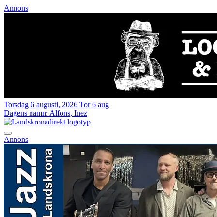
Annons
Torsdag 6 augusti, 2026
Tor 6 aug
Dagens namn:
Alfons, Inez
Annons