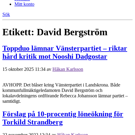
Mitt konto
Sök
Etikett:
David Bergström
Toppduo lämnar Vänsterpartiet – riktar
hård kritik mot Nooshi Dadgostar
15 oktober 2025 11:34
av
Håkan Karlsson
AVHOPP. Det blåser kring Vänsterpartiet i Landskrona. Både
kommunfullmäktigeledamoten David Bergström och
lokalavdelningens ordförande Rebecca Johansson lämnar partiet –
samtidigt.
Förslag på 10-procentig löneökning för
Torkild Strandberg
22 november 2022 12:34
av
Håkan Karlsson