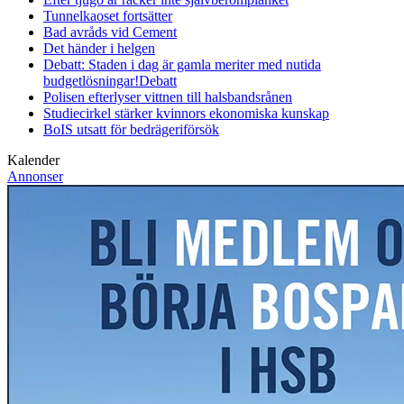
Tunnelkaoset fortsätter
Bad avråds vid Cement
Det händer i helgen
Debatt: Staden i dag är gamla meriter med nutida
budgetlösningar!
Debatt
Polisen efterlyser vittnen till halsbandsrånen
Studiecirkel stärker kvinnors ekonomiska kunskap
BoIS utsatt för bedrägeriförsök
Kalender
Annonser