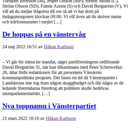
Torbjörn Brorsson (M), Jesper Olsson (MP), Henric Molin (C),
Stefan Olsson (SD), Fatmir Azemi (S) och David Bergström (V). Vi
vill att du mejlar frågorna till oss så att vi har dom på
tisdagsmorgonen klockan 09.00. Vi vill även att du skriver namn
och telefonnummer i mejlet […]
De hoppas på en vänstervåg
24 maj 2022 16:51
av
Håkan Karlsson
– Vi går för minst tre mandat, säger partiföreningens ordförande
David Bergström 31, när han tillsammans med Peter Schrewelius
26, tittar förbi redaktionen för att presentera Vänsterns
kommunpolitiska program. Det fanns en tid då Vänsterpartiet i
Landskrona inte tog fram någon skuggbudget och där några av de
ledande företrädarna föredrog att politiken skulle bedrivas
utomparlamentariskt. […]
Nya toppnamn i Vänsterpartiet
21 mars 2022 10:16
av
Håkan Karlsson