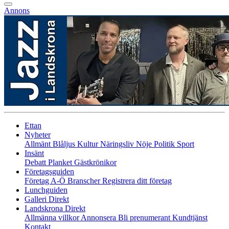
Annons
Ettan
Nyheter
Allmänt
Blåljus
Kultur
Näringsliv
Nöje
Politik
Sport
Insänt
Debatt
Planket
Gästkrönikor
Företagsguiden
Företag A-Ö
Branscher
Registrera ditt företag
Lunchguiden
Galleri Direkt
Landskrona Direkt
Allmänna villkor
Annonsera
Bli prenumerant
Kundtjänst
Kontakt