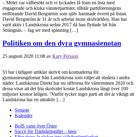
– Mötet var välbesökt och vi lyckades få fram en lista med
engagerade och kloka vänsterpartister, tillstår partiföreningens
ordförande David Bergström som själv hamnade överst på listan.
David Bergström är 31 år och arbetar inom skolvärlden. Han har
varit aktiv i Landskrona sedan 2017 då han flyttade hit från
Strängnäs. – Jag ser med spänning […]
Politiken om den dyra gymnasienotan
25 augusti 2020 11:08
av
Kary Persson
Vi har i tidigare artiklar skrivit om kostnaderna för
gymnasieungdomar från Landskrona som väljer att studera i andra
städer. Landskrona Direkt har nu siffrorna för vårterminen 2020 och
dessa visar att det fria skolvalet kostar Landskrona långt över 100
miljoner kronor årligen. ”Varför tycker inget parti att det är viktigt att
Landskrona har en attraktiv […]
Senaste
Kalender
BoIS vann över Öster
Succé för Trädgårdsgillet – Igen
Efter tjugo år räcker inte självberöm
planket