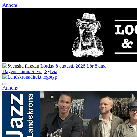
Annons
Lördag 8 augusti, 2026
Lör 8 aug
Dagens namn:
Silvia, Sylvia
Annons