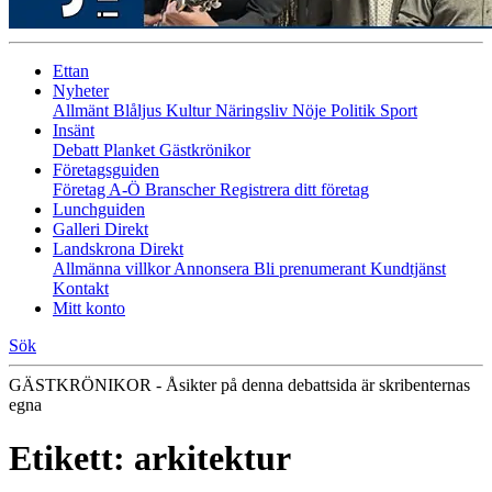
Ettan
Nyheter
Allmänt
Blåljus
Kultur
Näringsliv
Nöje
Politik
Sport
Insänt
Debatt
Planket
Gästkrönikor
Företagsguiden
Företag A-Ö
Branscher
Registrera ditt företag
Lunchguiden
Galleri Direkt
Landskrona Direkt
Allmänna villkor
Annonsera
Bli prenumerant
Kundtjänst
Kontakt
Mitt konto
Sök
GÄSTKRÖNIKOR - Åsikter på denna debattsida är skribenternas
egna
Etikett:
arkitektur