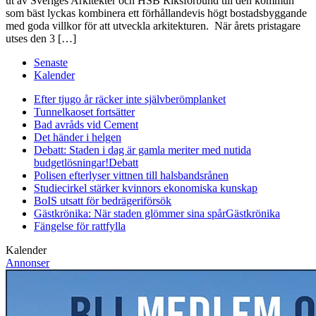
ut av Sveriges Arkitekter och HSB Riksförbund till den kommun
som bäst lyckas kombinera ett förhållandevis högt bostadsbyggande
med goda villkor för att utveckla arkitekturen. När årets pristagare
utses den 3 […]
Senaste
Kalender
Efter tjugo år räcker inte självberöm
planket
Tunnelkaoset fortsätter
Bad avråds vid Cement
Det händer i helgen
Debatt: Staden i dag är gamla meriter med nutida
budgetlösningar!
Debatt
Polisen efterlyser vittnen till halsbandsrånen
Studiecirkel stärker kvinnors ekonomiska kunskap
BoIS utsatt för bedrägeriförsök
Gästkrönika: När staden glömmer sina spår
Gästkrönika
Fängelse för rattfylla
Kalender
Annonser