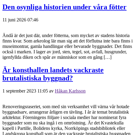
Den osynliga historien under våra fötter
11 juni 2026 07:46
Ändå är det just där, under fötterna, som mycket av stadens historia
finns kvar. Som arkeolog lär man sig att det förflutna inte bara finns i
museimontrar, gamla handlingar eller bevarade byggnader. Det finns
också i marken. I lager av jord, sten, tegel, sot, avfall, husgrunder,
igenfyllda diken och spår av människor som en gång […]
Är konsthallen landets vackraste
brutalistiska byggnad?
1 september 2023 11:05
av
Håkan Karlsson
Renoveringsraseriet, som med sin verksamhet vill värna vår hotade
byggnadsarv, arrangerar årligen en tävling. I år är temat brutalistisk
arkitektur. Föreningens följare i sociala medier har nominerat fyra
byggnader som nu ska ingå i en omröstning. Är det Kvastekulla
kapell i Partille, Bolidens kyrka, Norrköpings stadsbibliotek eller
Landskrona konsthall som är den vackraste brutalistiska byggnaden