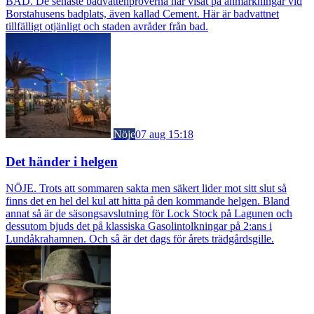
BAD. De senaste badvattenproverna har visat på anmärkningar vid
Borstahusens badplats, även kallad Cement. Här är badvattnet
tillfälligt otjänligt och staden avråder från bad.
Nöje
07 aug 15:18
Det händer i helgen
NÖJE. Trots att sommaren sakta men säkert lider mot sitt slut så
finns det en hel del kul att hitta på den kommande helgen. Bland
annat så är de säsongsavslutning för Lock Stock på Lagunen och
dessutom bjuds det på klassiska Gasolintolkningar på 2:ans i
Lundåkrahamnen. Och så är det dags för årets trädgårdsgille.