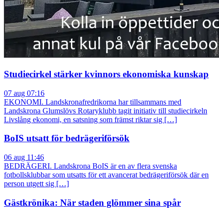
Studiecirkel stärker kvinnors ekonomiska kunskap
07 aug 07:16
EKONOMI. Landskronafredrikorna har tillsammans med
Landskrona Glumslövs Rotaryklubb tagit initiativ till studiecirkeln
Livslång ekonomi, en satsning som främst riktar sig […]
BoIS utsatt för bedrägeriförsök
06 aug 11:46
BEDRÄGERI. Landskrona BoIS är en av flera svenska
fotbollsklubbar som utsatts för ett avancerat bedrägeriförsök där en
person utgett sig […]
Gästkrönika: När staden glömmer sina spår