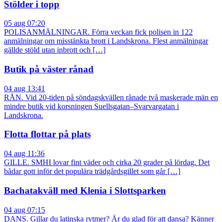
Stölder i topp
05 aug 07:20
POLISANMÄLNINGAR. Förra veckan fick polisen in 122
anmälningar om misstänkta brott i Landskrona. Flest anmälningar
gällde stöld utan inbrott och […]
Butik på väster rånad
04 aug 13:41
RÅN. Vid 20-tiden på söndagskvällen rånade två maskerade män en
mindre butik vid korsningen Suellsgatan–Svarvargatan i
Landskrona.
Flotta flottar på plats
04 aug 11:36
GILLE. SMHI lovar fint väder och cirka 20 grader på lördag. Det
bådar gott inför det populära trädgårdsgillet som går […]
Bachatakväll med Klenia i Slottsparken
04 aug 07:15
DANS. Gillar du latinska rytmer? Är du glad för att dansa? Känner