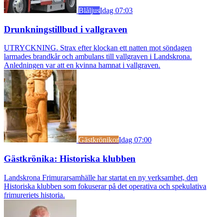
Blåljus
Idag 07:03
Drunkningstillbud i vallgraven
UTRYCKNING. Strax efter klockan ett natten mot söndagen
larmades brandkår och ambulans till vallgraven i Landskrona.
Anledningen var att en kvinna hamnat i vallgraven.
Gästkrönikor
Idag 07:00
Gästkrönika: Historiska klubben
Landskrona Frimurarsamhälle har startat en ny verksamhet, den
Historiska klubben som fokuserar på det operativa och spekulativa
frimureriets historia.