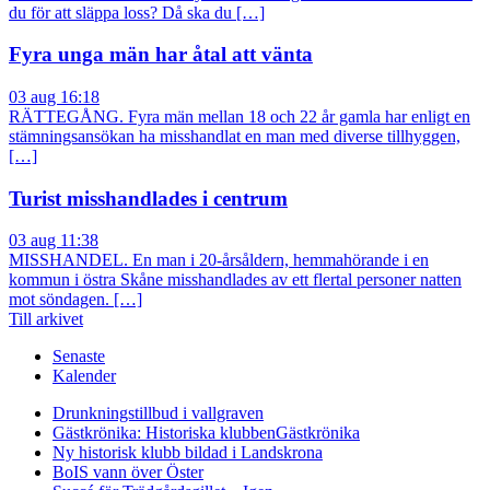
du för att släppa loss? Då ska du […]
Fyra unga män har åtal att vänta
03 aug 16:18
RÄTTEGÅNG. Fyra män mellan 18 och 22 år gamla har enligt en
stämningsansökan ha misshandlat en man med diverse tillhyggen,
[…]
Turist misshandlades i centrum
03 aug 11:38
MISSHANDEL. En man i 20-årsåldern, hemmahörande i en
kommun i östra Skåne misshandlades av ett flertal personer natten
mot söndagen. […]
Till arkivet
Senaste
Kalender
Drunkningstillbud i vallgraven
Gästkrönika: Historiska klubben
Gästkrönika
Ny historisk klubb bildad i Landskrona
BoIS vann över Öster