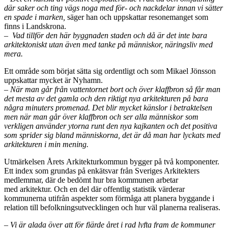
där saker och ting vägs noga med för- och nackdelar innan vi sätter
en spade i marken,
säger han och uppskattar resonemanget som
finns i Landskrona.
– Vad tillför den här byggnaden staden och då är det inte bara
arkitektoniskt utan även med tanke på människor, näringsliv med
mera.
Ett område som börjat sätta sig ordentligt och som Mikael Jönsson
uppskattar mycket är Nyhamn.
– När man går från vattentornet bort och över klaffbron så får man
det mesta av det gamla och den riktigt nya arkitekturen på bara
några minuters promenad. Det blir mycket känslor i betraktelsen
men när man går över klaffbron och ser alla människor som
verkligen använder ytorna runt den nya kajkanten och det positiva
som sprider sig bland människorna, det är då man har lyckats med
arkitekturen i min mening.
Utmärkelsen Årets Arkitekturkommun bygger på två komponenter.
Ett index som grundas på enkätsvar från Sveriges Arkitekters
medlemmar, där de bedömt hur bra kommunen arbetar
med arkitektur. Och en del där offentlig statistik värderar
kommunerna utifrån aspekter som förmåga att planera byggande i
relation till befolkningsutvecklingen och hur väl planerna realiseras.
– Vi är glada över att för fjärde året i rad lyfta fram de kommuner