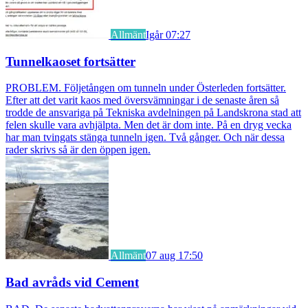
Allmänt
Igår 07:27
Tunnelkaoset fortsätter
PROBLEM. Följetången om tunneln under Österleden fortsätter.
Efter att det varit kaos med översvämningar i de senaste åren så
trodde de ansvariga på Tekniska avdelningen på Landskrona stad att
felen skulle vara avhjälpta. Men det är dom inte. På en dryg vecka
har man tvingats stänga tunneln igen. Två gånger. Och när dessa
rader skrivs så är den öppen igen.
Allmänt
07 aug 17:50
Bad avråds vid Cement