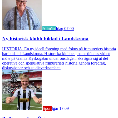
Allmänt
Idag 07:00
Ny historisk klubb bildad i Landskrona
HISTORIA. En ny ideell förening med fokus på frimureriets historia
har bildats i Landskrona. Historiska klubben, som stiftades vid ett
möte på Gamla Kyrkogatan under onsdagen, ska ägna sig åt det
operativa och spekulativa frimureriets historia genom föredrag,
diskussioner och studieverksamhet.
Sport
Igår 17:09