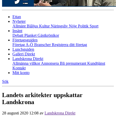
Ettan
Nyheter
Allmänt
Blåljus
Kultur
Näringsliv
Nöje
Politik
Sport
Insänt
Debatt
Planket
Gästkrönikor
Företagsguiden
Företag A-Ö
Branscher
Registrera ditt företag
Lunchguiden
Galleri Direkt
Landskrona Direkt
Allmänna villkor
Annonsera
Bli prenumerant
Kundtjänst
Kontakt
Mitt konto
Sök
Landets arkitekter uppskattar
Landskrona
28 augusti 2020 12:08
av
Landskrona Direkt