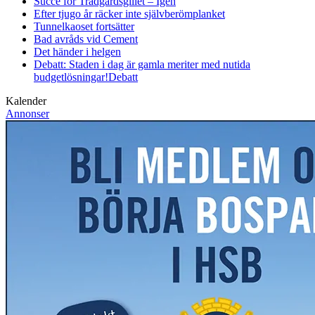
Succé för Trädgårdsgillet – Igen
Efter tjugo år räcker inte självberöm
planket
Tunnelkaoset fortsätter
Bad avråds vid Cement
Det händer i helgen
Debatt: Staden i dag är gamla meriter med nutida
budgetlösningar!
Debatt
Kalender
Annonser