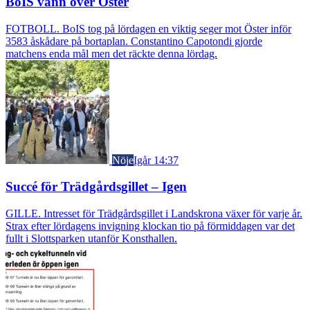
BoIS vann över Öster
FOTBOLL. BoIS tog på lördagen en viktig seger mot Öster inför
3583 åskådare på bortaplan. Constantino Capotondi gjorde
matchens enda mål men det räckte denna lördag.
Nöje
Igår 14:37
Succé för Trädgårdsgillet – Igen
GILLE. Intresset för Trädgårdsgillet i Landskrona växer för varje år.
Strax efter lördagens invigning klockan tio på förmiddagen var det
fullt i Slottsparken utanför Konsthallen.