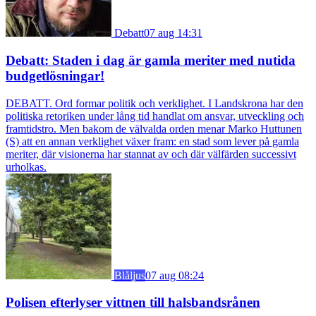
Debatt
07 aug 14:31
Debatt: Staden i dag är gamla meriter med nutida
budgetlösningar!
DEBATT. Ord formar politik och verklighet. I Landskrona har den
politiska retoriken under lång tid handlat om ansvar, utveckling och
framtidstro. Men bakom de välvalda orden menar Marko Huttunen
(S) att en annan verklighet växer fram: en stad som lever på gamla
meriter, där visionerna har stannat av och där välfärden successivt
urholkas.
Blåljus
07 aug 08:24
Polisen efterlyser vittnen till halsbandsrånen