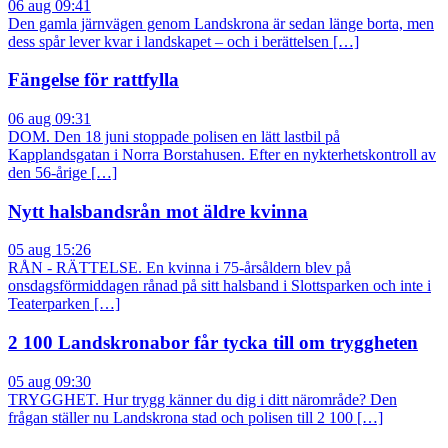
06 aug 09:41
Den gamla järnvägen genom Landskrona är sedan länge borta, men
dess spår lever kvar i landskapet – och i berättelsen […]
Fängelse för rattfylla
06 aug 09:31
DOM. Den 18 juni stoppade polisen en lätt lastbil på
Kapplandsgatan i Norra Borstahusen. Efter en nykterhetskontroll av
den 56-årige […]
Nytt halsbandsrån mot äldre kvinna
05 aug 15:26
RÅN - RÄTTELSE. En kvinna i 75-årsåldern blev på
onsdagsförmiddagen rånad på sitt halsband i Slottsparken och inte i
Teaterparken […]
2 100 Landskronabor får tycka till om tryggheten
05 aug 09:30
TRYGGHET. Hur trygg känner du dig i ditt närområde? Den
frågan ställer nu Landskrona stad och polisen till 2 100 […]