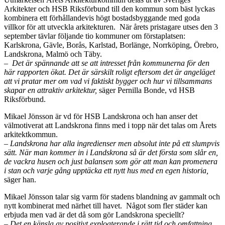
Arkitekter och HSB Riksförbund till den kommun som bäst lyckas
kombinera ett förhållandevis högt bostadsbyggande med goda
villkor för att utveckla arkitekturen. När årets pristagare utses den 3
september tävlar följande tio kommuner om förstaplatsen:
Karlskrona, Gävle, Borås, Karlstad, Borlänge, Norrköping, Örebro,
Landskrona, Malmö och Täby.
– Det är spännande att se att intresset från kommunerna för den
här rapporten ökat. Det är särskilt roligt eftersom det är angeläget
att vi pratar mer om vad vi faktiskt bygger och hur vi tillsammans
skapar en attraktiv arkitektur,
säger Pernilla Bonde, vd HSB
Riksförbund.
Mikael Jönsson är vd för HSB Landskrona och han anser det
välmotiverat att Landskrona finns med i topp när det talas om Årets
arkitektkommun.
– Landskrona har alla ingredienser men absolut inte på ett slumpvis
sätt. När man kommer in i Landskrona så är det första som slår en,
de vackra husen och just balansen som gör att man kan promenera
i stan och varje gång upptäcka ett nytt hus med en egen historia,
säger han.
Mikael Jönsson talar sig varm för stadens blandning av gammalt och
nytt kombinerat med närhet till havet. Något som fler städer kan
erbjuda men vad är det då som gör Landskrona speciellt?
– Det en känsla av positivt exploaterande i rätt tid och omfattning